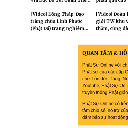
Vía Đức Bồ Tát Quán Thế
phần quà cho
Âm
thị có hoàn c
[Video] Đồng Tháp: Đạo
[Video] Đoàn 
tràng chùa Linh Phước
giới TW khu v
(Phật Đá) trang nghiêm
thăm, cúng dà
Tưởng niệm -Húy nhật cố
trường hạ tại
Hòa thượng Thích Nhuận
mùa an cư PL.
Sanh lần thứ 11
QUAN TÂM & HỖ
Phật Sự Online với ch
Phật sự của các cấp Gi
chư Tôn đức Tăng, Ni 
Youtube, Phật Sự Onli
truyền thông Phật gi
Phật Sự Online có trên
tâm chia sẻ, hỗ trợ c
đảm bảo sự hoạt động 