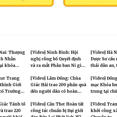
 Nai: Thượng
[Video] Ninh Bình: Hội
[Video] Hà N
nh Nhẫn
nghị công bố Quyết định
Dược Sư cầu
tại khóa
và ra mắt Phân ban Ni giới
thái dân an, 
rung PL.2570
tỉnh nhiệm kỳ 2026-2031
hùng Liệt sĩ
hơ: Trang
[Video] Lâm Đồng: Chùa
[Video] Đồng
thỉnh Giới
Giác Hải trao 200 phần quà
mạc Khóa hu
 cố Trưởng
đến người dân có hoàn
trung tại ch
g Bửu Lai –
cảnh khó khăn tại xã Đơn
Khải Tường
Giác Tánh tổ
[Video] Cần Thơ: Hoàn tất
[Video] Tra
iới đàn – về
Dương
à trao 220
công tác chuẩn bị Đại giới
khởi công x
ng