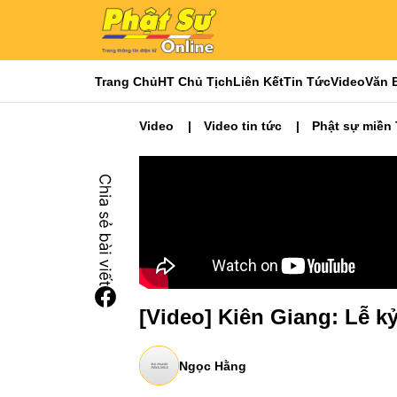
Trang Chủ
HT Chủ Tịch
Liên Kết
Tin Tức
Video
Văn 
Video
Video tin tức
Phật sự miền
[Video] Kiên Giang: Lễ kỷ
Ngọc Hằng