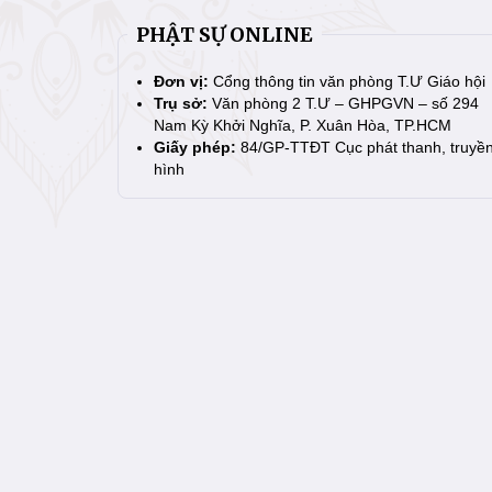
PHẬT SỰ ONLINE
Đơn vị:
Cổng thông tin văn phòng T.Ư Giáo hội
Trụ sở:
Văn phòng 2 T.Ư – GHPGVN – số 294
Nam Kỳ Khởi Nghĩa, P. Xuân Hòa, TP.HCM
Giấy phép:
84/GP-TTĐT Cục phát thanh, truyề
hình