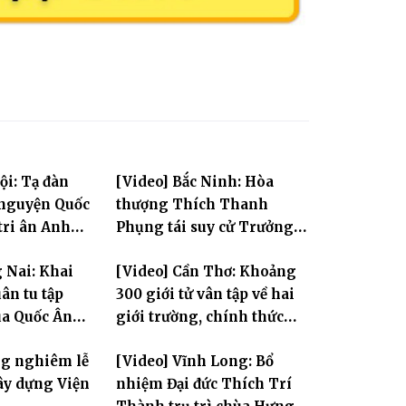
ội: Tạ đàn
[Video] Bắc Ninh: Hòa
 nguyện Quốc
thượng Thích Thanh
tri ân Anh
Phụng tái suy cử Trưởng
Ban Trị sự GHPGVN tỉnh
 Nai: Khai
[Video] Cần Thơ: Khoảng
ân tu tập
300 giới tử vân tập về hai
ùa Quốc Ân
giới trường, chính thức
bước vào ngày đầu Đại giới
ng nghiêm lễ
[Video] Vĩnh Long: Bổ
đàn Bửu Lai PL.2570
ây dựng Viện
nhiệm Đại đức Thích Trí