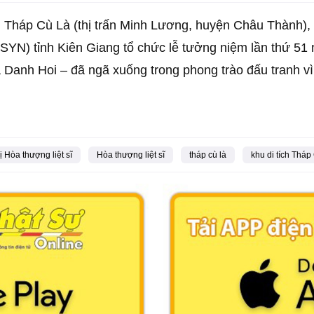
ích Tháp Cù Là (thị trấn Minh Lương, huyện Châu Thàn
N) tỉnh Kiên Giang tổ chức lễ tưởng niệm lần thứ 51 ng
anh Hoi – đã ngã xuống trong phong trào đấu tranh vì 
 Hòa thượng liệt sĩ
Hòa thượng liệt sĩ
tháp cù là
khu di tích Tháp