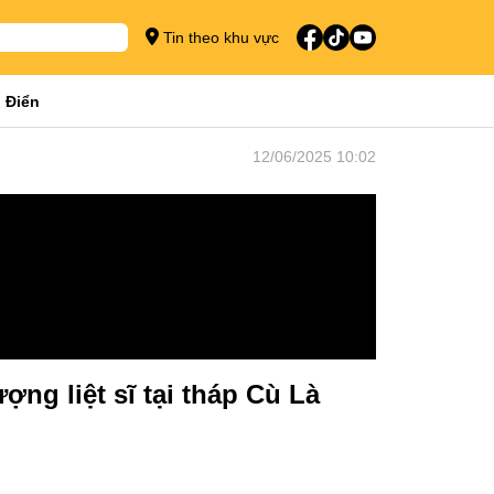
Tin theo khu vực
 Điển
12/06/2025 10:02
ợng liệt sĩ tại tháp Cù Là