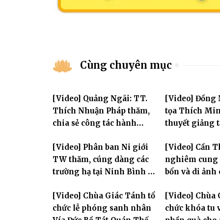
Cùng chuyên mục
[Video] Quảng Ngãi: TT.
[Video] Đồng
Thích Nhuận Pháp thăm,
tọa Thích Mi
chia sẻ công tác hành
thuyết giảng 
chính Giáo hội và sách tấn
Huân tu tập t
[Video] Phân ban Ni giới
[Video] Cần T
chư hành giả Ni
TW thăm, cúng dàng các
nghiêm cung 
trường hạ tại Ninh Bình và
bổn và di ảnh
Hưng Yên: Lan tỏa tinh
lão Hòa thượn
[Video] Chùa Giác Tánh tổ
[Video] Chùa 
thần hộ trì Tam bảo
Tôn hiệu Đại g
chức lễ phóng sanh nhân
chức khóa tu v
hai giới trườ