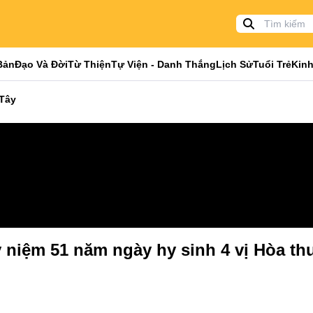
Bản
Đạo Và Đời
Từ Thiện
Tự Viện - Danh Thắng
Lịch Sử
Tuổi Trẻ
Kinh
 Tây
 niệm 51 năm ngày hy sinh 4 vị Hòa thư