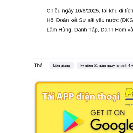
Chiều ngày 10/6/2025, tại khu di t
Hội Đoàn kết Sư sãi yêu nước (ĐKSSY
Lâm Hùng, Danh Tấp, Danh Hom và D
Thẻ:
kiên giang
kỷ niệm 51 năm ngày hy sinh 4 vị