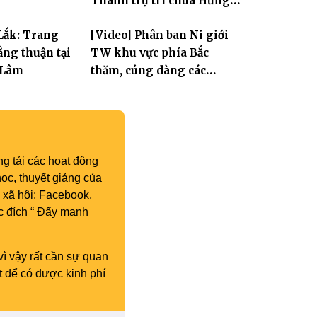
Thành trụ trì chùa Hưng
Huệ
Lắk: Trang
[Video] Phân ban Ni giới
ng thuận tại
TW khu vực phía Bắc
 Lâm
thăm, cúng dàng các
trường hạ thuộc tỉnh Hưng
Yên và thành phố Hải
Phòng
g tải các hoạt động
ọc, thuyết giảng của
 xã hội: Facebook,
c đích “ Đẩy mạnh
vì vậy rất cần sự quan
t để có được kinh phí