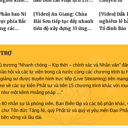
 người khiếm
đàn Bửu Lai Phật lịch 2570,
Chuyên tu
ảnh khó khăn
dự kiến hơn 300 giới tử
Phân ban Ni
[Video] An Giang: Chùa
[Video] Đắk 
đăng đàn cầu giới
ực phía Bắc
Hải Sơn tiếp tục đẩy nhanh
nghiêm lễ hằ
ng các
tiến độ xây dựng 33 ứng
Tổ đình Bảo
 Hà Nội nhân
hóa thân Bồ Tát Quán Thế
2570
Âm
 TRỢ
ủ trương “Nhanh chóng – Kịp thời – chính xác và Nhân văn” đăn
áo hội và các tự viện trong cả nước cùng các chương trình tu h
giảng sư được truyền hình trực tiếp (Live Streaming) trên mạng
ne về các sự kiện Phật sự và trên 15 chương trình khác với mụ
áo như một kênh Hoằng pháp …”
 60 nhân sự là phóng viên, Ban Biên tập và các bộ phận khác, 
ủa chư Tôn đức Tăng Ni, quý Phật tử và quý vị yêu mến Đạo Phậ
bền vững và lâu dài.