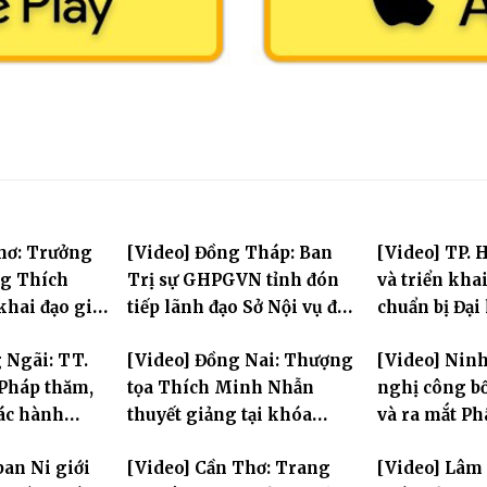
hơ: Trưởng
[Video] Đồng Tháp: Ban
[Video] TP. 
ng Thích
Trị sự GHPGVN tỉnh đón
và triển kha
hai đạo giới
tiếp lãnh đạo Sở Nội vụ đến
chuẩn bị Đại 
i đàn Bửu Lai
thăm Văn phòng 2 – Chùa
Phật giáo to
 Ngãi: TT.
[Video] Đồng Nai: Thượng
[Video] Ninh
Hòa Long
thứ X, nhiệm
Pháp thăm,
tọa Thích Minh Nhẫn
nghị công bố
tác hành
thuyết giảng tại khóa
và ra mắt Ph
i và sách tấn
Huân tu tập trung PL.2570
tỉnh nhiệm k
ban Ni giới
[Video] Cần Thơ: Trang
[Video] Lâm
Ni