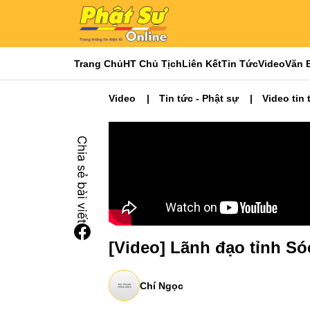
Trang Chủ
HT Chủ Tịch
Liên Kết
Tin Tức
Video
Văn 
Video
Tin tức - Phật sự
Video tin 
[Video] Lãnh đạo tỉnh S
Chí Ngọc