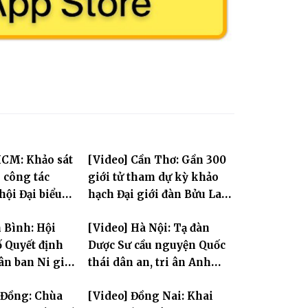
HCM: Khảo sát
[Video] Cần Thơ: Gần 300
i công tác
giới tử tham dự kỳ khảo
hội Đại biểu
hạch Đại giới đàn Bửu Lai
àn quốc lần
PL.2570
 Bình: Hội
[Video] Hà Nội: Tạ đàn
 kỳ 2026-2031
 Quyết định
Dược Sư cầu nguyện Quốc
ân ban Ni giới
thái dân an, tri ân Anh
ỳ 2026-2031
hùng Liệt sĩ
 Đồng: Chùa
[Video] Đồng Nai: Khai