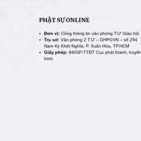
PHẬT SỰ ONLINE
Đơn vị:
Cổng thông tin văn phòng T.Ư Giáo hội
Trụ sở:
Văn phòng 2 T.Ư – GHPGVN – số 294
Nam Kỳ Khởi Nghĩa, P. Xuân Hòa, TP.HCM
Giấy phép:
84/GP-TTĐT Cục phát thanh, truyề
hình