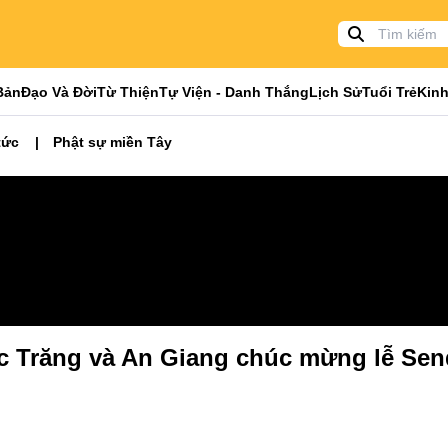
Bản
Đạo Và Đời
Từ Thiện
Tự Viện - Danh Thắng
Lịch Sử
Tuổi Trẻ
Kinh
tức
Phật sự miền Tây
óc Trăng và An Giang chúc mừng lễ Sen