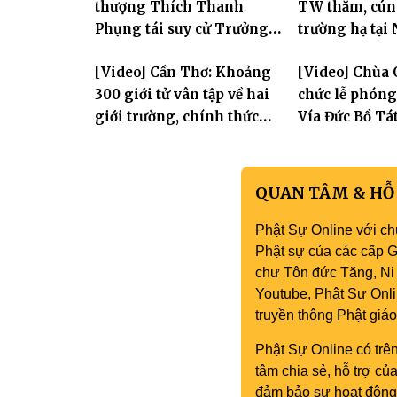
thượng Thích Thanh
TW thăm, cún
Phụng tái suy cử Trưởng
trường hạ tại
Ban Trị sự GHPGVN tỉnh
Hưng Yên: Lan
[Video] Cần Thơ: Khoảng
[Video] Chùa 
thần hộ trì T
300 giới tử vân tập về hai
chức lễ phón
giới trường, chính thức
Vía Đức Bồ Tá
bước vào ngày đầu Đại giới
Âm
đàn Bửu Lai PL.2570
QUAN TÂM & HỖ
Phật Sự Online với ch
Phật sự của các cấp Gi
chư Tôn đức Tăng, Ni 
Youtube, Phật Sự Onli
truyền thông Phật gi
Phật Sự Online có trên
tâm chia sẻ, hỗ trợ c
đảm bảo sự hoạt động 