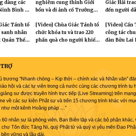
g dàng các
nghiêm cung thỉnh Giới
Giác Hải tra
 Ninh Bình và
bổn và di ảnh cố Trưởng
đến người d
 tỏa tinh
lão Hòa thượng Bửu Lai –
cảnh khó khă
Giác Tánh tổ
[Video] Chùa Giác Tánh tổ
[Video] Cần 
am bảo
Tôn hiệu Đại giới đàn – về
Dương
g sanh nhân
chức khóa tu và trao 220
công tác chuẩ
hai giới trường
t Quán Thế
phần quà cho người khiếm
đàn Bửu Lai P
thị có hoàn cảnh khó khăn
dự kiến hơn 
đăng đàn cầu
 TRỢ
ủ trương “Nhanh chóng – Kịp thời – chính xác và Nhân văn” đăn
áo hội và các tự viện trong cả nước cùng các chương trình tu h
giảng sư được truyền hình trực tiếp (Live Streaming) trên mạng
ne về các sự kiện Phật sự và trên 15 chương trình khác với mụ
áo như một kênh Hoằng pháp …”
 60 nhân sự là phóng viên, Ban Biên tập và các bộ phận khác, 
ủa chư Tôn đức Tăng Ni, quý Phật tử và quý vị yêu mến Đạo Phậ
bền vững và lâu dài.