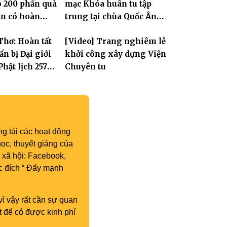
o 200 phần quà
mạc Khóa huân tu tập
ân có hoàn
trung tại chùa Quốc Ân
n tại xã Đơn
Khải Tường
Thơ: Hoàn tất
[Video] Trang nghiêm lễ
n bị Đại giới
khởi công xây dựng Viện
hật lịch 2570,
Chuyên tu
300 giới tử
 giới
g tải các hoạt động
ọc, thuyết giảng của
 xã hội: Facebook,
c đích “ Đẩy mạnh
vì vậy rất cần sự quan
t để có được kinh phí