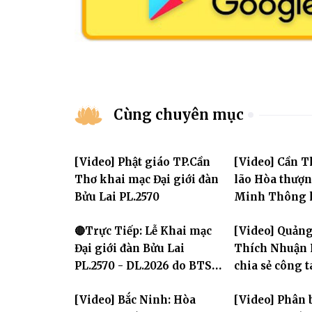
Cùng chuyên mục
[Video] Phật giáo TP.Cần
[Video] Cần T
Thơ khai mạc Đại giới đàn
lão Hòa thượ
Bửu Lai PL.2570
Minh Thông k
tử tại Đại giớ
🔴Trực Tiếp: Lễ Khai mạc
[Video] Quảng
Đại giới đàn Bửu Lai
Thích Nhuận 
PL.2570 - DL.2026 do BTS
chia sẻ công 
GHPGVN TP. Cần Thơ tổ
chính Giáo hộ
[Video] Bắc Ninh: Hòa
[Video] Phân 
chức
chư hành giả 