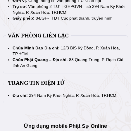
Đơn vị:
Cổng thông tin văn phòng T.Ư Giáo hội
Trụ sở:
Văn phòng 2 T.Ư – GHPGVN – số 294 Nam Kỳ Khởi
Nghĩa, P. Xuân Hòa, TP.HCM
Giấy phép:
84/GP-TTĐT Cục phát thanh, truyền hình
VĂN PHÒNG LIÊN LẠC
Chùa Minh Đạo Địa chỉ:
12/3 BIS Kỳ Đồng, P. Xuân Hòa,
TP.HCM
Chùa Phật Quang – Địa chỉ:
83 Quang Trung, P. Rạch Giá,
tỉnh An Giang
TRANG TIN ĐIỆN TỬ
Địa chỉ:
294 Nam Kỳ Khởi Nghĩa, P. Xuân Hòa, TP.HCM
Ứng dụng mobile Phật Sự Online