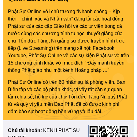
Phật Sự Online với chủ trương “Nhanh chóng – Kịp
thời – chính xác và Nhân văn” đăng tải các hoạt động
Phật sự của các cấp Giáo hội và các tự viện trong cả
nước cùng các chương trình tu học, thuyết giảng của
chư Tôn đức Tăng, Ni giảng sư được truyền hình trực
tiếp (Live Streaming) trên mạng xã hội: Facebook,
Youtube, Phật Sự Online về các sự kiện Phật sự và trên
15 chương trình khác với mục đích “ Đẩy mạnh truyền
thông Phật giáo như một kênh Hoằng pháp …”
Phật Sự Online có trên 60 nhân sự là phóng viên, Ban
Biên tập và các bộ phận khác, vì vậy rất cần sự quan
tâm chia sẻ, hỗ trợ của chư Tôn đức Tăng Ni, quý Phật
tử và quý vị yêu mến Đạo Phật để có được kinh phí
đảm bảo sự hoạt động bền vững và lâu dài.
Chủ tài khoản:
KENH PHAT SU