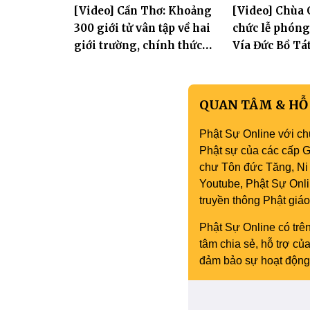
[Video] Cần Thơ: Khoảng
[Video] Chùa 
thần hộ trì T
300 giới tử vân tập về hai
chức lễ phón
giới trường, chính thức
Vía Đức Bồ Tá
bước vào ngày đầu Đại giới
Âm
đàn Bửu Lai PL.2570
QUAN TÂM & HỖ
Phật Sự Online với ch
Phật sự của các cấp Gi
chư Tôn đức Tăng, Ni 
Youtube, Phật Sự Onli
truyền thông Phật gi
Phật Sự Online có trên
tâm chia sẻ, hỗ trợ c
đảm bảo sự hoạt động 