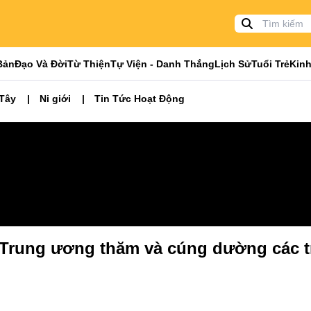
Bản
Đạo Và Đời
Từ Thiện
Tự Viện - Danh Thắng
Lịch Sử
Tuổi Trẻ
Kinh
 Tây
Ni giới
Tin Tức Hoạt Động
i Trung ương thăm và cúng dường các t