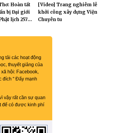
Thơ: Hoàn tất
[Video] Trang nghiêm lễ
n bị Đại giới
khởi công xây dựng Viện
hật lịch 2570,
Chuyên tu
300 giới tử
 giới
g tải các hoạt động
ọc, thuyết giảng của
 xã hội: Facebook,
c đích “ Đẩy mạnh
vì vậy rất cần sự quan
t để có được kinh phí