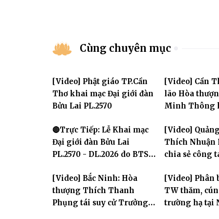
Cùng chuyên mục
[Video] Phật giáo TP.Cần
[Video] Cần T
Thơ khai mạc Đại giới đàn
lão Hòa thượ
Bửu Lai PL.2570
Minh Thông k
tử tại Đại giớ
🔴Trực Tiếp: Lễ Khai mạc
[Video] Quảng
Đại giới đàn Bửu Lai
Thích Nhuận 
PL.2570 - DL.2026 do BTS
chia sẻ công 
GHPGVN TP. Cần Thơ tổ
chính Giáo hộ
[Video] Bắc Ninh: Hòa
[Video] Phân 
chức
chư hành giả 
thượng Thích Thanh
TW thăm, cún
Phụng tái suy cử Trưởng
trường hạ tại
Ban Trị sự GHPGVN tỉnh
Hưng Yên: Lan