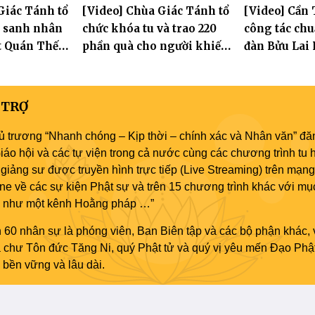
Giác Tánh tổ
[Video] Chùa Giác Tánh tổ
[Video] Cần 
am bảo
Tôn hiệu Đại giới đàn – về
Dương
g sanh nhân
chức khóa tu và trao 220
công tác chuẩ
hai giới trường
t Quán Thế
phần quà cho người khiếm
đàn Bửu Lai P
thị có hoàn cảnh khó khăn
dự kiến hơn 
đăng đàn cầu
 TRỢ
ủ trương “Nhanh chóng – Kịp thời – chính xác và Nhân văn” đăn
áo hội và các tự viện trong cả nước cùng các chương trình tu h
giảng sư được truyền hình trực tiếp (Live Streaming) trên mạng
ne về các sự kiện Phật sự và trên 15 chương trình khác với mụ
áo như một kênh Hoằng pháp …”
 60 nhân sự là phóng viên, Ban Biên tập và các bộ phận khác, 
ủa chư Tôn đức Tăng Ni, quý Phật tử và quý vị yêu mến Đạo Phậ
bền vững và lâu dài.