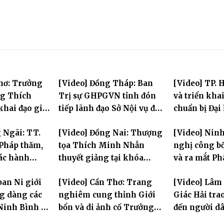
hơ: Trưởng
[Video] Đồng Tháp: Ban
[Video] TP. 
ng Thích
Trị sự GHPGVN tỉnh đón
và triển kha
hai đạo giới
tiếp lãnh đạo Sở Nội vụ đến
chuẩn bị Đại 
i đàn Bửu Lai
thăm Văn phòng 2 – Chùa
Phật giáo to
 Ngãi: TT.
[Video] Đồng Nai: Thượng
[Video] Ninh
Hòa Long
thứ X, nhiệm
Pháp thăm,
tọa Thích Minh Nhẫn
nghị công bố
tác hành
thuyết giảng tại khóa
và ra mắt Ph
i và sách tấn
Huân tu tập trung PL.2570
tỉnh nhiệm k
ban Ni giới
[Video] Cần Thơ: Trang
[Video] Lâm
Ni
g dàng các
nghiêm cung thỉnh Giới
Giác Hải tra
 Ninh Bình và
bổn và di ảnh cố Trưởng
đến người d
 tỏa tinh
lão Hòa thượng Bửu Lai –
cảnh khó khă