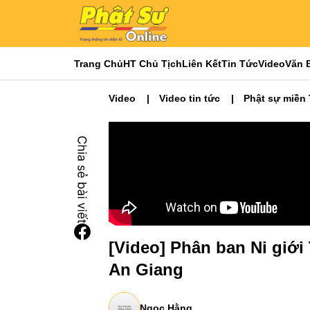
Trang Chủ
HT Chủ Tịch
Liên Kết
Tin Tức
Video
Văn 
Video
Video tin tức
Phật sự miền
[Video] Phân ban Ni giớ
An Giang
Ngọc Hằng