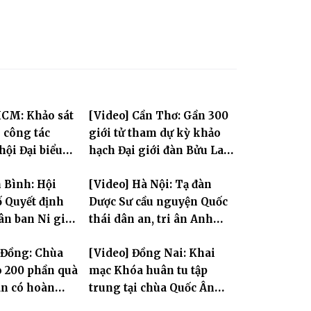
HCM: Khảo sát
[Video] Cần Thơ: Gần 300
i công tác
giới tử tham dự kỳ khảo
hội Đại biểu
hạch Đại giới đàn Bửu Lai
àn quốc lần
PL.2570
 Bình: Hội
[Video] Hà Nội: Tạ đàn
 kỳ 2026-2031
 Quyết định
Dược Sư cầu nguyện Quốc
ân ban Ni giới
thái dân an, tri ân Anh
ỳ 2026-2031
hùng Liệt sĩ
 Đồng: Chùa
[Video] Đồng Nai: Khai
o 200 phần quà
mạc Khóa huân tu tập
ân có hoàn
trung tại chùa Quốc Ân
n tại xã Đơn
Khải Tường