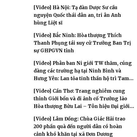
[Video] Hà Nội: Tạ đàn Dược Sư cầu
nguyện Quốc thái dân an, tri ân Anh
hùng Liệt sĩ
[Video] Bắc Ninh: Hòa thượng Thích
Thanh Phụng tái suy cử Trưởng Ban Trị
sự GHPGVN tỉnh
[Video] Phân ban Ni giới TW thăm, cúng
dàng các trường hạ tại Ninh Bình và
Hưng Yên: Lan tỏa tinh thần hộ trì Tam
bảo
[Video] Cần Thơ: Trang nghiêm cung
thỉnh Giới bổn và di ảnh cố Trưởng lão
Hòa thượng Bửu Lai – Tôn hiệu Đại giới
đàn – về hai giới trường
[Video] Lâm Đồng: Chùa Giác Hải trao
200 phần quà đến người dân có hoàn
cảnh khó khăn tại xã Đơn Dương