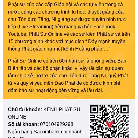
Phật sự của các cấp Giáo hội và các tự viện trong cả
nước cùng các chương trình tu học, thuyết giảng của
chư Tôn đức Tăng, Ni giảng sư được truyền hình trực
tiếp (Live Streaming) trên mạng xã hội: Facebook,
Youtube, Phật Sự Online về các sự kiện Phật sự và trên
15 chương trình khác với mục đích “ Đẩy mạnh truyền
thông Phật giáo như một kênh Hoằng pháp …”
Phật Sự Online có trên 60 nhân sự là phóng viên, Ban
Biên tập và các bộ phận khác, vì vậy rất cần sự quan
tâm chia sẻ, hỗ trợ của chư Tôn đức Tăng Ni, quý Phật
tử và quý vị yêu mến Đạo Phật để có được kinh phí
đảm bảo sự hoạt động bền vững và lâu dài.
Chủ tài khoản:
KENH PHAT SU
ONLINE
Số tài khoản:
070104929298
Ngân hàng Sacombank chi nhánh