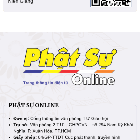
Kiên Giang
PHẬT SỰ ONLINE
Đơn vị:
Cổng thông tin văn phòng T.Ư Giáo hội
Trụ sở:
Văn phòng 2 T.Ư – GHPGVN – số 294 Nam Kỳ Khởi
Nghĩa, P. Xuân Hòa, TP.HCM
Giấy phép:
84/GP-TTĐT Cục phát thanh, truyền hình