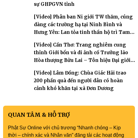
sự GHPGVN tỉnh
[Video] Phân ban Ni giới TW thăm, cúng
dàng các trường hạ tại Ninh Bình và
Hưng Yên: Lan tỏa tinh thần hộ trì Tam
bảo
[Video] Cần Thơ: Trang nghiêm cung
thỉnh Giới bổn và di ảnh cố Trưởng lão
Hòa thượng Bửu Lai – Tôn hiệu Đại giới
đàn – về hai giới trường
[Video] Lâm Đồng: Chùa Giác Hải trao
200 phần quà đến người dân có hoàn
cảnh khó khăn tại xã Đơn Dương
QUAN TÂM & HỖ TRỢ
Phật Sự Online với chủ trương “Nhanh chóng – Kịp
thời – chính xác và Nhân văn” đăng tải các hoạt động