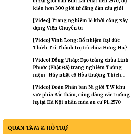
bị Đại giới đàn Bửu Lai Phật lịch 2570, dự
kiến hơn 300 giới tử đăng đàn cầu giới
[Video] Trang nghiêm lễ khởi công xây
dựng Viện Chuyên tu
[Video] Vĩnh Long: Bổ nhiệm Đại đức
Thích Trí Thành trụ trì chùa Hưng Huệ
[Video] Đồng Tháp: Đạo tràng chùa Linh
Phước (Phật Đá) trang nghiêm Tưởng
niệm -Húy nhật cố Hòa thượng Thích
Nhuận Sanh lần thứ 11
[Video] Đoàn Phân ban Ni giới TW khu
vực phía Bắc thăm, cúng dàng các trường
hạ tại Hà Nội nhân mùa an cư PL.2570
QUAN TÂM & HỖ TRỢ