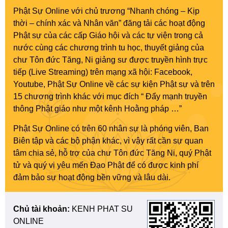
Phật Sự Online với chủ trương “Nhanh chóng – Kịp
thời – chính xác và Nhân văn” đăng tải các hoạt động
Phật sự của các cấp Giáo hội và các tự viện trong cả
nước cùng các chương trình tu học, thuyết giảng của
chư Tôn đức Tăng, Ni giảng sư được truyền hình trực
tiếp (Live Streaming) trên mạng xã hội: Facebook,
Youtube, Phật Sự Online về các sự kiện Phật sự và trên
15 chương trình khác với mục đích “ Đẩy mạnh truyền
thông Phật giáo như một kênh Hoằng pháp …”
Phật Sự Online có trên 60 nhân sự là phóng viên, Ban
Biên tập và các bộ phận khác, vì vậy rất cần sự quan
tâm chia sẻ, hỗ trợ của chư Tôn đức Tăng Ni, quý Phật
tử và quý vị yêu mến Đạo Phật để có được kinh phí
đảm bảo sự hoạt động bền vững và lâu dài.
Chủ tài khoản:
KENH PHAT SU
ONLINE