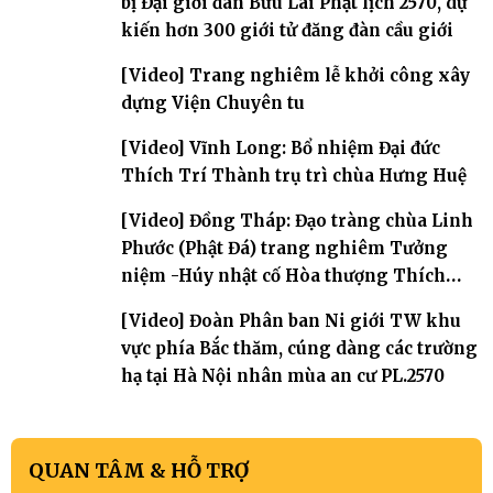
bị Đại giới đàn Bửu Lai Phật lịch 2570, dự
kiến hơn 300 giới tử đăng đàn cầu giới
[Video] Trang nghiêm lễ khởi công xây
dựng Viện Chuyên tu
[Video] Vĩnh Long: Bổ nhiệm Đại đức
Thích Trí Thành trụ trì chùa Hưng Huệ
[Video] Đồng Tháp: Đạo tràng chùa Linh
Phước (Phật Đá) trang nghiêm Tưởng
niệm -Húy nhật cố Hòa thượng Thích
Nhuận Sanh lần thứ 11
[Video] Đoàn Phân ban Ni giới TW khu
vực phía Bắc thăm, cúng dàng các trường
hạ tại Hà Nội nhân mùa an cư PL.2570
QUAN TÂM & HỖ TRỢ