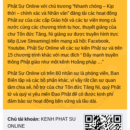
Phật Sự Online với chủ trương “Nhanh chóng – Kịp
thời – chính xác và Nhân văn” đăng tải các hoạt động
Phật sự của các cấp Giáo hội và các tự viện trong cả
nước cùng các chương trình tu học, thuyết giảng của
chư Tôn đức Tăng, Ni giảng sư được truyền hình trực
tiếp (Live Streaming) trên mạng xã hội: Facebook,
Youtube, Phật Sự Online về các sự kiện Phật sự và trên
15 chương trình khác với mục đích “ Đẩy mạnh truyền
thông Phật giáo như một kênh Hoằng pháp …”
Phật Sự Online có trên 60 nhân sự là phóng viên, Ban
Biên tập và các bộ phận khác, vì vậy rất cần sự quan
tâm chia sẻ, hỗ trợ của chư Tôn đức Tăng Ni, quý Phật
tử và quý vị yêu mến Đạo Phật để có được kinh phí
đảm bảo sự hoạt động bền vững và lâu dài.
Chủ tài khoản:
KENH PHAT SU
ONLINE