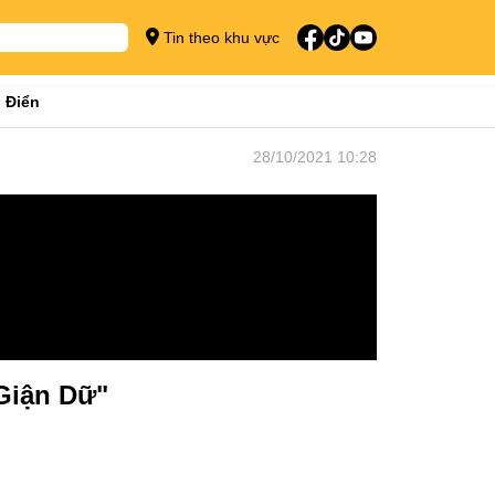
Tin theo khu vực
 Điển
28/10/2021 10:28
Giận Dữ"