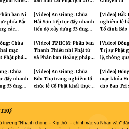
 người khiếm
đàn Bửu Lai Phật lịch 2570,
Chuyên tu
ảnh khó khăn
dự kiến hơn 300 giới tử
Phân ban Ni
[Video] An Giang: Chùa
[Video] Đắk 
đăng đàn cầu giới
ực phía Bắc
Hải Sơn tiếp tục đẩy nhanh
nghiêm lễ hằ
ng các
tiến độ xây dựng 33 ứng
Tổ đình Bảo
 Hà Nội nhân
hóa thân Bồ Tát Quán Thế
Đồng: Chùa
[Video] TP.HCM: Phân ban
[Video] Đồn
2570
Âm
hai mạc
Thanh Thiếu nhi Phật tử
Trị sự Phật 
t Phật pháp
và Phân ban Hoằng pháp
lệ, thông qu
Phật trong
Thanh thiếu niên TƯ tổng
Ban trực thu
ang: Chùa
[Video] An Giang: Chùa
[Video] Đồng
kết công tác Phật sự nhiệm
tục đẩy nhanh
Bửu Thọ trang nghiêm tổ
mạc khóa Hu
kỳ IX (2022 – 2027)
ựng 33 ứng
chức lễ Cổ Phật khất thực
cho Ban Trị 
Tát Quán Thế
và khai kinh Địa Tạng
an cư tại chỗ
 TRỢ
ủ trương “Nhanh chóng – Kịp thời – chính xác và Nhân văn” đăn