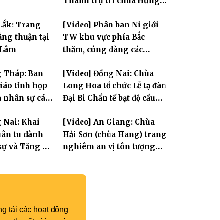
Thành trụ trì chùa Hưng
Huệ
Lắk: Trang
[Video] Phân ban Ni giới
ng thuận tại
TW khu vực phía Bắc
 Lâm
thăm, cúng dàng các
trường hạ thuộc tỉnh Hưng
g Tháp: Ban
[Video] Đồng Nai: Chùa
Yên và thành phố Hải
giáo tỉnh họp
Long Hoa tổ chức Lễ tạ đàn
Phòng
a nhân sự các
Đại Bi Chẩn tế bạt độ cầu
ộc
quốc thái dân an
 Nai: Khai
[Video] An Giang: Chùa
ân tu dành
Hải Sơn (chùa Hang) trang
sự và Tăng Ni
nghiêm an vị tôn tượng
Hoa Nghiêm Tam Thánh
nhân lễ vía Đức Quán Thế
Âm Bồ tát thành đạo
g tải các hoạt động