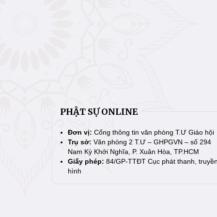
PHẬT SỰ ONLINE
Đơn vị:
Cổng thông tin văn phòng T.Ư Giáo hội
Trụ sở:
Văn phòng 2 T.Ư – GHPGVN – số 294
Nam Kỳ Khởi Nghĩa, P. Xuân Hòa, TP.HCM
Giấy phép:
84/GP-TTĐT Cục phát thanh, truyề
hình