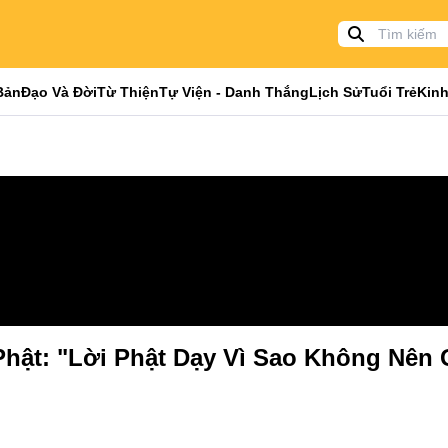
Bản
Đạo Và Đời
Từ Thiện
Tự Viện - Danh Thắng
Lịch Sử
Tuổi Trẻ
Kinh
Phật: "Lời Phật Dạy Vì Sao Không Nên 