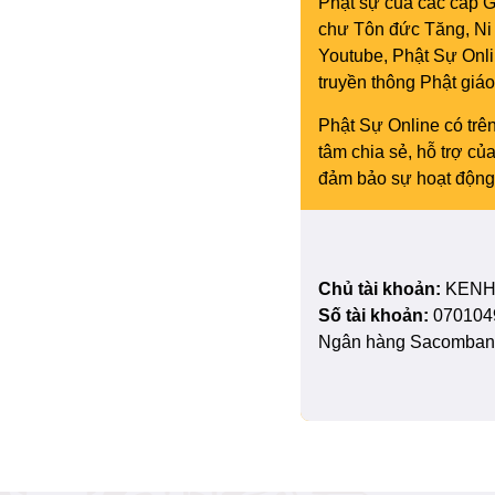
Phật sự của các cấp Gi
chư Tôn đức Tăng, Ni 
Youtube, Phật Sự Onli
truyền thông Phật gi
Phật Sự Online có trên
tâm chia sẻ, hỗ trợ c
đảm bảo sự hoạt động 
Chủ tài khoản:
KENH
Số tài khoản:
070104
Ngân hàng Sacombank