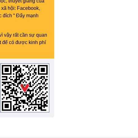
ọc, thuyết giảng của
 xã hội: Facebook,
c đích “ Đẩy mạnh
vì vậy rất cần sự quan
t để có được kinh phí