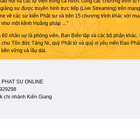
áo hội và các tự viện trong cả nước cùng các chương trình tu h
giảng sư được truyền hình trực tiếp (Live Streaming) trên mạng
ne về các sự kiện Phật sự và trên 15 chương trình khác với mụ
áo như một kênh Hoằng pháp …”
 60 nhân sự là phóng viên, Ban Biên tập và các bộ phận khác, 
ủa chư Tôn đức Tăng Ni, quý Phật tử và quý vị yêu mến Đạo Phậ
bền vững và lâu dài.
 PHAT SU ONLINE
929298
 chi nhánh Kiên Giang