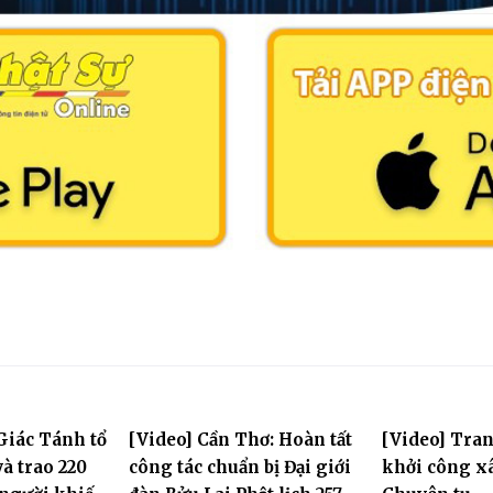
Giác Tánh tổ
[Video] Cần Thơ: Hoàn tất
[Video] Tra
à trao 220
công tác chuẩn bị Đại giới
khởi công x