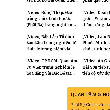
Vía Đức Bồ Tát Quán Thế
phần quà cho
Âm
thị có hoàn c
[Video] Đồng Tháp: Đạo
[Video] Đoàn 
tràng chùa Linh Phước
giới TW khu v
(Phật Đá) trang nghiêm
thăm, cúng dà
Tưởng niệm -Húy nhật cố
trường hạ tại
[Video] Đắk Lắk: Tổ đình
[Video] Lâm 
Hòa thượng Thích Nhuận
mùa an cư PL.
Bảo Lâm trang nghiêm tổ
Phước Minh k
Sanh lần thứ 11
chức lễ tưởng niệm vía
khóa sinh hoạ
Quán Thế Âm Bồ Tát
mùa hè "Tay 
[Video] TP.HCM: Quan Âm
[Video] An Gi
thành đạo và lễ Quy y Tam
tay con" lần II
Tu Viện trang nghiêm lễ
Hải Sơn tiếp 
bảo
hoa đăng vía Đức Bồ tát
tiến độ xây d
Quán Thế Âm thành đạo
hóa thân Bồ 
Âm
QUAN TÂM & HỖ
Phật Sự Online với ch