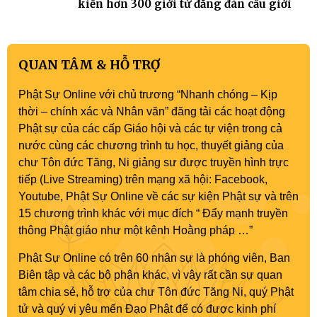
kiến hơn 300 giới tử đăng đàn cầu giới
QUAN TÂM & HỖ TRỢ
Phật Sự Online với chủ trương “Nhanh chóng – Kịp
thời – chính xác và Nhân văn” đăng tải các hoạt động
Phật sự của các cấp Giáo hội và các tự viện trong cả
nước cùng các chương trình tu học, thuyết giảng của
chư Tôn đức Tăng, Ni giảng sư được truyền hình trực
tiếp (Live Streaming) trên mạng xã hội: Facebook,
Youtube, Phật Sự Online về các sự kiện Phật sự và trên
15 chương trình khác với mục đích “ Đẩy mạnh truyền
thông Phật giáo như một kênh Hoằng pháp …”
Phật Sự Online có trên 60 nhân sự là phóng viên, Ban
Biên tập và các bộ phận khác, vì vậy rất cần sự quan
tâm chia sẻ, hỗ trợ của chư Tôn đức Tăng Ni, quý Phật
tử và quý vị yêu mến Đạo Phật để có được kinh phí