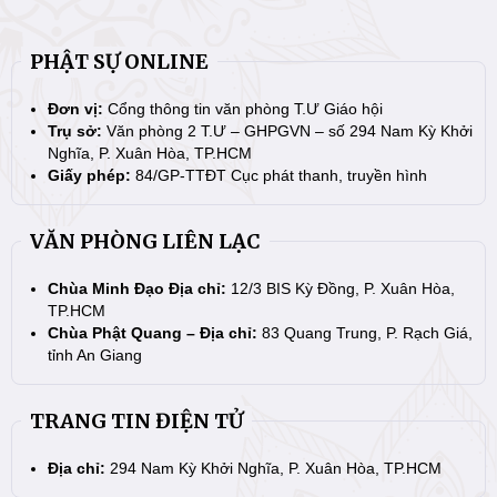
PHẬT SỰ ONLINE
Đơn vị:
Cổng thông tin văn phòng T.Ư Giáo hội
Trụ sở:
Văn phòng 2 T.Ư – GHPGVN – số 294 Nam Kỳ Khởi
Nghĩa, P. Xuân Hòa, TP.HCM
Giấy phép:
84/GP-TTĐT Cục phát thanh, truyền hình
VĂN PHÒNG LIÊN LẠC
Chùa Minh Đạo Địa chỉ:
12/3 BIS Kỳ Đồng, P. Xuân Hòa,
TP.HCM
Chùa Phật Quang – Địa chỉ:
83 Quang Trung, P. Rạch Giá,
tỉnh An Giang
TRANG TIN ĐIỆN TỬ
Địa chỉ:
294 Nam Kỳ Khởi Nghĩa, P. Xuân Hòa, TP.HCM