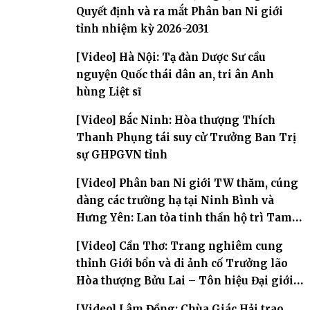
Quyết định và ra mắt Phân ban Ni giới
tỉnh nhiệm kỳ 2026-2031
[Video] Hà Nội: Tạ đàn Dược Sư cầu
nguyện Quốc thái dân an, tri ân Anh
hùng Liệt sĩ
[Video] Bắc Ninh: Hòa thượng Thích
Thanh Phụng tái suy cử Trưởng Ban Trị
sự GHPGVN tỉnh
[Video] Phân ban Ni giới TW thăm, cúng
dàng các trường hạ tại Ninh Bình và
Hưng Yên: Lan tỏa tinh thần hộ trì Tam
bảo
[Video] Cần Thơ: Trang nghiêm cung
thỉnh Giới bổn và di ảnh cố Trưởng lão
Hòa thượng Bửu Lai – Tôn hiệu Đại giới
đàn – về hai giới trường
[Video] Lâm Đồng: Chùa Giác Hải trao