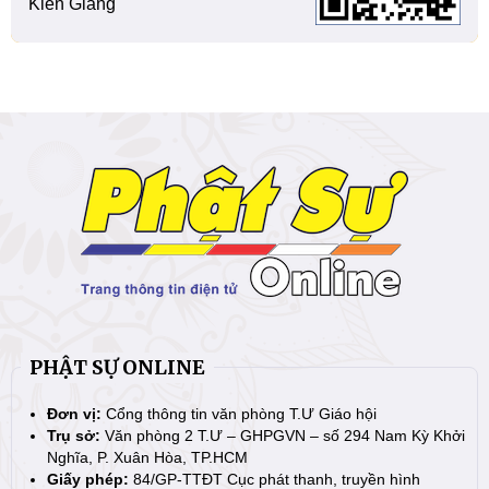
Kiên Giang
PHẬT SỰ ONLINE
Đơn vị:
Cổng thông tin văn phòng T.Ư Giáo hội
Trụ sở:
Văn phòng 2 T.Ư – GHPGVN – số 294 Nam Kỳ Khởi
Nghĩa, P. Xuân Hòa, TP.HCM
Giấy phép:
84/GP-TTĐT Cục phát thanh, truyền hình