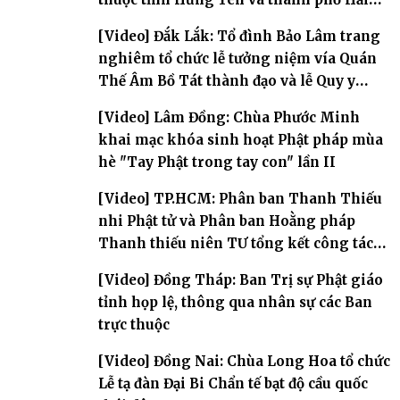
Phòng
[Video] Đắk Lắk: Tổ đình Bảo Lâm trang
nghiêm tổ chức lễ tưởng niệm vía Quán
Thế Âm Bồ Tát thành đạo và lễ Quy y
Tam bảo
[Video] Lâm Đồng: Chùa Phước Minh
khai mạc khóa sinh hoạt Phật pháp mùa
hè "Tay Phật trong tay con" lần II
[Video] TP.HCM: Phân ban Thanh Thiếu
nhi Phật tử và Phân ban Hoằng pháp
Thanh thiếu niên TƯ tổng kết công tác
Phật sự nhiệm kỳ IX (2022 – 2027)
[Video] Đồng Tháp: Ban Trị sự Phật giáo
tỉnh họp lệ, thông qua nhân sự các Ban
trực thuộc
[Video] Đồng Nai: Chùa Long Hoa tổ chức
Lễ tạ đàn Đại Bi Chẩn tế bạt độ cầu quốc