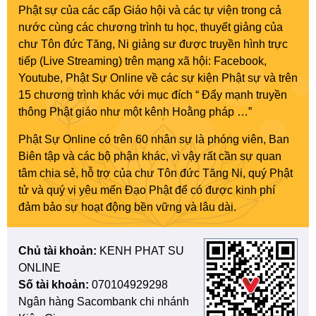
Phật sự của các cấp Giáo hội và các tự viện trong cả
nước cùng các chương trình tu học, thuyết giảng của
chư Tôn đức Tăng, Ni giảng sư được truyền hình trực
tiếp (Live Streaming) trên mạng xã hội: Facebook,
Youtube, Phật Sự Online về các sự kiện Phật sự và trên
15 chương trình khác với mục đích “ Đẩy mạnh truyền
thông Phật giáo như một kênh Hoằng pháp …”
Phật Sự Online có trên 60 nhân sự là phóng viên, Ban
Biên tập và các bộ phận khác, vì vậy rất cần sự quan
tâm chia sẻ, hỗ trợ của chư Tôn đức Tăng Ni, quý Phật
tử và quý vị yêu mến Đạo Phật để có được kinh phí
đảm bảo sự hoạt động bền vững và lâu dài.
Chủ tài khoản:
KENH PHAT SU
ONLINE
Số tài khoản:
070104929298
Ngân hàng Sacombank chi nhánh