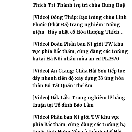
Thích Trí Thành trụ trì chùa Hưng Huệ
[Video] Đồng Tháp: Đạo tràng chùa Linh
Phước (Phật Đá) trang nghiêm Tưởng
niệm -Húy nhật cố Hòa thượng Thích
Nhuận Sanh lần thứ 11
[Video] Đoàn Phân ban Ni giới TW khu
vực phía Bắc thăm, cúng dàng các trường
hạ tại Hà Nội nhân mùa an cư PL.2570
[Video] An Giang: Chùa Hải Sơn tiếp tục
đẩy nhanh tiến độ xây dựng 33 ứng hóa
thân Bồ Tát Quán Thế Âm
[Video] Đắk Lắk: Trang nghiêm lễ hằng
thuận tại Tổ đình Bảo Lâm
[Video] Phân ban Ni giới TW khu vực
phía Bắc thăm, cúng dàng các trường hạ
thuộc tỉnh Hưng Yên và thành phố Hải