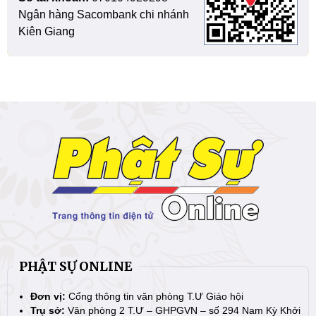
Ngân hàng Sacombank chi nhánh
Kiên Giang
PHẬT SỰ ONLINE
Đơn vị:
Cổng thông tin văn phòng T.Ư Giáo hội
Trụ sở:
Văn phòng 2 T.Ư – GHPGVN – số 294 Nam Kỳ Khởi