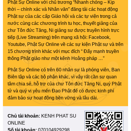
Phật Sự Online với chủ trương “Nhanh chóng – Kịp
thời – chính xác và Nhân văn” đăng tải các hoạt động
Phật sự của các cấp Giáo hội và các tự viện trong cả
nước cùng các chương trình tu học, thuyết giảng của
chư Tôn đức Tăng, Ni giảng sư được truyền hình trực
tiếp (Live Streaming) trên mạng xã hội: Facebook,
Youtube, Phật Sự Online về các sự kiện Phật sự và trên
15 chương trình khác với mục đích “ Đẩy mạnh truyền
thông Phật giáo như một kênh Hoằng pháp …”
Phật Sự Online có trên 60 nhân sự là phóng viên, Ban
Biên tập và các bộ phận khác, vì vậy rất cần sự quan
tâm chia sẻ, hỗ trợ của chư Tôn đức Tăng Ni, quý Phật
tử và quý vị yêu mến Đạo Phật để có được kinh phí
đảm bảo sự hoạt động bền vững và lâu dài.
Chủ tài khoản:
KENH PHAT SU
ONLINE
Số tài khoản:
070104929298