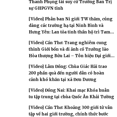
Thanh Phụng tái suy cử Trưởng Ban Trị
sự GHPGVN tỉnh
[Video] Phân ban Ni giới TW thăm, cúng
dàng các trường hạ tại Ninh Bình và
Hưng Yên: Lan tỏa tinh thần hộ trì Tam
bảo
[Video] Cần Thơ: Trang nghiêm cung
thỉnh Giới bổn và di ảnh cố Trưởng lão
Hòa thượng Bửu Lai – Tôn hiệu Đại giới
đàn – về hai giới trường
[Video] Lâm Đồng: Chùa Giác Hải trao
200 phần quà đến người dân có hoàn
cảnh khó khăn tại xã Đơn Dương
[Video] Đồng Nai: Khai mạc Khóa huân
tu tập trung tại chùa Quốc Ân Khải Tường
[Video] Cần Thơ: Khoảng 300 giới tử vân
tập về hai giới trường, chính thức bước