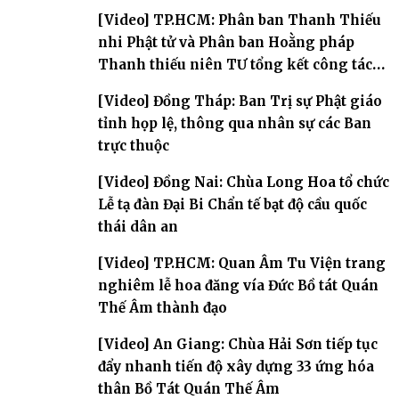
[Video] TP.HCM: Phân ban Thanh Thiếu
nhi Phật tử và Phân ban Hoằng pháp
Thanh thiếu niên TƯ tổng kết công tác
Phật sự nhiệm kỳ IX (2022 – 2027)
[Video] Đồng Tháp: Ban Trị sự Phật giáo
tỉnh họp lệ, thông qua nhân sự các Ban
trực thuộc
[Video] Đồng Nai: Chùa Long Hoa tổ chức
Lễ tạ đàn Đại Bi Chẩn tế bạt độ cầu quốc
thái dân an
[Video] TP.HCM: Quan Âm Tu Viện trang
nghiêm lễ hoa đăng vía Đức Bồ tát Quán
Thế Âm thành đạo
[Video] An Giang: Chùa Hải Sơn tiếp tục
đẩy nhanh tiến độ xây dựng 33 ứng hóa
thân Bồ Tát Quán Thế Âm