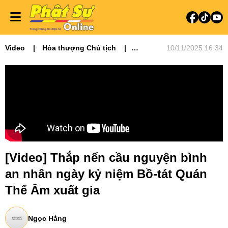
Video
Hòa thượng Chủ tịch
10/11/2025 16:34
Video tin tức
Phật sự miền Đông
[Video] Thắp nến cầu nguyện bình
an nhân ngày kỷ niệm Bồ-tát Quán
Thế Âm xuất gia
Ngọc Hằng