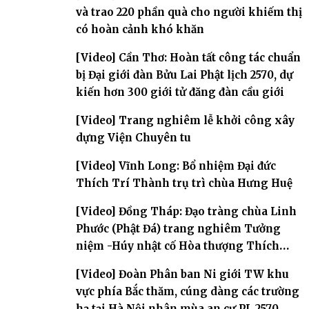
và trao 220 phần quà cho người khiếm thị
có hoàn cảnh khó khăn
[Video] Cần Thơ: Hoàn tất công tác chuẩn
bị Đại giới đàn Bửu Lai Phật lịch 2570, dự
kiến hơn 300 giới tử đăng đàn cầu giới
[Video] Trang nghiêm lễ khởi công xây
dựng Viện Chuyên tu
[Video] Vĩnh Long: Bổ nhiệm Đại đức
Thích Trí Thành trụ trì chùa Hưng Huệ
[Video] Đồng Tháp: Đạo tràng chùa Linh
Phước (Phật Đá) trang nghiêm Tưởng
niệm -Húy nhật cố Hòa thượng Thích
Nhuận Sanh lần thứ 11
[Video] Đoàn Phân ban Ni giới TW khu
vực phía Bắc thăm, cúng dàng các trường
hạ tại Hà Nội nhân mùa an cư PL.2570