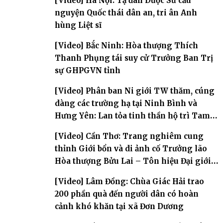
[Video] Hà Nội: Tạ đàn Dược Sư cầu
nguyện Quốc thái dân an, tri ân Anh
hùng Liệt sĩ
[Video] Bắc Ninh: Hòa thượng Thích
Thanh Phụng tái suy cử Trưởng Ban Trị
sự GHPGVN tỉnh
[Video] Phân ban Ni giới TW thăm, cúng
dàng các trường hạ tại Ninh Bình và
Hưng Yên: Lan tỏa tinh thần hộ trì Tam
bảo
[Video] Cần Thơ: Trang nghiêm cung
thỉnh Giới bổn và di ảnh cố Trưởng lão
Hòa thượng Bửu Lai – Tôn hiệu Đại giới
đàn – về hai giới trường
[Video] Lâm Đồng: Chùa Giác Hải trao
200 phần quà đến người dân có hoàn
cảnh khó khăn tại xã Đơn Dương