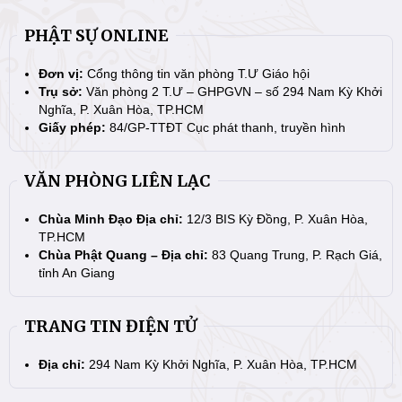
PHẬT SỰ ONLINE
Đơn vị:
Cổng thông tin văn phòng T.Ư Giáo hội
Trụ sở:
Văn phòng 2 T.Ư – GHPGVN – số 294 Nam Kỳ Khởi
Nghĩa, P. Xuân Hòa, TP.HCM
Giấy phép:
84/GP-TTĐT Cục phát thanh, truyền hình
VĂN PHÒNG LIÊN LẠC
Chùa Minh Đạo Địa chỉ:
12/3 BIS Kỳ Đồng, P. Xuân Hòa,
TP.HCM
Chùa Phật Quang – Địa chỉ:
83 Quang Trung, P. Rạch Giá,
tỉnh An Giang
TRANG TIN ĐIỆN TỬ
Địa chỉ:
294 Nam Kỳ Khởi Nghĩa, P. Xuân Hòa, TP.HCM