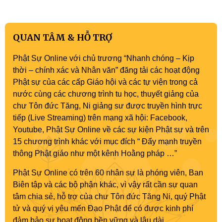
QUAN TÂM & HỖ TRỢ
Phật Sự Online với chủ trương “Nhanh chóng – Kịp
thời – chính xác và Nhân văn” đăng tải các hoạt động
Phật sự của các cấp Giáo hội và các tự viện trong cả
nước cùng các chương trình tu học, thuyết giảng của
chư Tôn đức Tăng, Ni giảng sư được truyền hình trực
tiếp (Live Streaming) trên mạng xã hội: Facebook,
Youtube, Phật Sự Online về các sự kiện Phật sự và trên
15 chương trình khác với mục đích “ Đẩy mạnh truyền
thông Phật giáo như một kênh Hoằng pháp …”
Phật Sự Online có trên 60 nhân sự là phóng viên, Ban
Biên tập và các bộ phận khác, vì vậy rất cần sự quan
tâm chia sẻ, hỗ trợ của chư Tôn đức Tăng Ni, quý Phật
tử và quý vị yêu mến Đạo Phật để có được kinh phí
đảm bảo sự hoạt động bền vững và lâu dài.