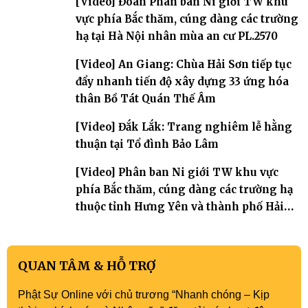
[Video] Đoàn Phân ban Ni giới TW khu
vực phía Bắc thăm, cúng dàng các trường
hạ tại Hà Nội nhân mùa an cư PL.2570
[Video] An Giang: Chùa Hải Sơn tiếp tục
đẩy nhanh tiến độ xây dựng 33 ứng hóa
thân Bồ Tát Quán Thế Âm
[Video] Đắk Lắk: Trang nghiêm lễ hằng
thuận tại Tổ đình Bảo Lâm
[Video] Phân ban Ni giới TW khu vực
phía Bắc thăm, cúng dàng các trường hạ
thuộc tỉnh Hưng Yên và thành phố Hải
Phòng
QUAN TÂM & HỖ TRỢ
Phật Sự Online với chủ trương “Nhanh chóng – Kịp