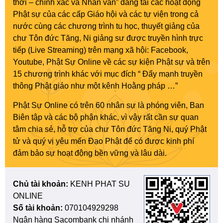
thời – chính xác và Nhân văn” đăng tải các hoạt động
Phật sự của các cấp Giáo hội và các tự viện trong cả
nước cùng các chương trình tu học, thuyết giảng của
chư Tôn đức Tăng, Ni giảng sư được truyền hình trực
tiếp (Live Streaming) trên mạng xã hội: Facebook,
Youtube, Phật Sự Online về các sự kiện Phật sự và trên
15 chương trình khác với mục đích “ Đẩy mạnh truyền
thông Phật giáo như một kênh Hoằng pháp …”
Phật Sự Online có trên 60 nhân sự là phóng viên, Ban
Biên tập và các bộ phận khác, vì vậy rất cần sự quan
tâm chia sẻ, hỗ trợ của chư Tôn đức Tăng Ni, quý Phật
tử và quý vị yêu mến Đạo Phật để có được kinh phí
đảm bảo sự hoạt động bền vững và lâu dài.
Chủ tài khoản:
KENH PHAT SU
ONLINE
Số tài khoản:
070104929298
Ngân hàng Sacombank chi nhánh