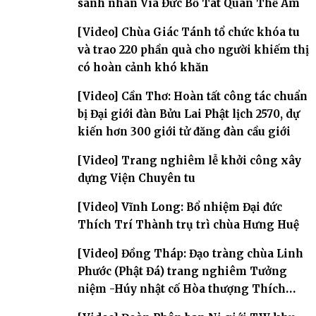
sanh nhân Vía Đức Bồ Tát Quán Thế Âm
[Video] Chùa Giác Tánh tổ chức khóa tu
và trao 220 phần quà cho người khiếm thị
có hoàn cảnh khó khăn
[Video] Cần Thơ: Hoàn tất công tác chuẩn
bị Đại giới đàn Bửu Lai Phật lịch 2570, dự
kiến hơn 300 giới tử đăng đàn cầu giới
[Video] Trang nghiêm lễ khởi công xây
dựng Viện Chuyên tu
[Video] Vĩnh Long: Bổ nhiệm Đại đức
Thích Trí Thành trụ trì chùa Hưng Huệ
[Video] Đồng Tháp: Đạo tràng chùa Linh
Phước (Phật Đá) trang nghiêm Tưởng
niệm -Húy nhật cố Hòa thượng Thích
Nhuận Sanh lần thứ 11