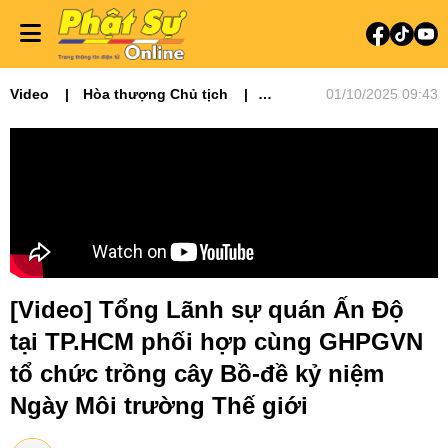
Video
Hòa thượng Chủ tịch
01/10/2025 09:43
Video tin tức
Phật sự miền Đông
Phật sự TƯGH
Phật sự Quốc tế
Tiêu điểm
[Video] Tổng Lãnh sự quán Ấn Độ
tại TP.HCM phối hợp cùng GHPGVN
tổ chức trồng cây Bồ-đề kỷ niệm
Ngày Môi trường Thế giới