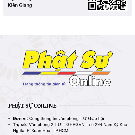
Kiên Giang
PHẬT SỰ ONLINE
Đơn vị:
Cổng thông tin văn phòng T.Ư Giáo hội
Trụ sở:
Văn phòng 2 T.Ư – GHPGVN – số 294 Nam Kỳ Khởi
Nghĩa, P. Xuân Hòa, TP.HCM