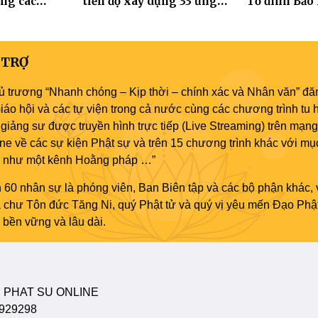
ng các
tiến độ xây dựng 33 ứng
Tổ đình Bảo
 Hà Nội nhân
hóa thân Bồ Tát Quán Thế
2570
Âm
 TRỢ
ủ trương “Nhanh chóng – Kịp thời – chính xác và Nhân văn” đăn
áo hội và các tự viện trong cả nước cùng các chương trình tu h
giảng sư được truyền hình trực tiếp (Live Streaming) trên mạng
ne về các sự kiện Phật sự và trên 15 chương trình khác với mụ
áo như một kênh Hoằng pháp …”
 60 nhân sự là phóng viên, Ban Biên tập và các bộ phận khác, 
ủa chư Tôn đức Tăng Ni, quý Phật tử và quý vị yêu mến Đạo Phậ
bền vững và lâu dài.
 PHAT SU ONLINE
929298