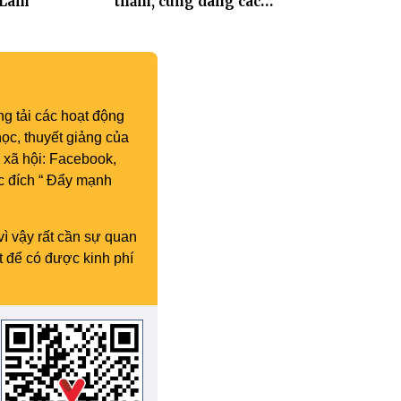
 Lâm
thăm, cúng dàng các
trường hạ thuộc tỉnh Hưng
Yên và thành phố Hải
Phòng
g tải các hoạt động
ọc, thuyết giảng của
 xã hội: Facebook,
c đích “ Đẩy mạnh
vì vậy rất cần sự quan
t để có được kinh phí