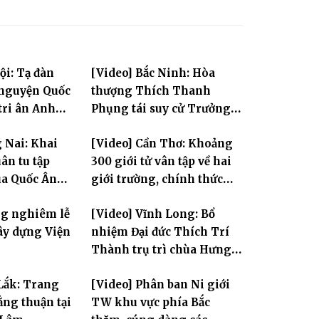
ội: Tạ đàn
[Video] Bắc Ninh: Hòa
 nguyện Quốc
thượng Thích Thanh
tri ân Anh
Phụng tái suy cử Trưởng
Ban Trị sự GHPGVN tỉnh
 Nai: Khai
[Video] Cần Thơ: Khoảng
ân tu tập
300 giới tử vân tập về hai
ùa Quốc Ân
giới trường, chính thức
bước vào ngày đầu Đại giới
ng nghiêm lễ
[Video] Vĩnh Long: Bổ
đàn Bửu Lai PL.2570
ây dựng Viện
nhiệm Đại đức Thích Trí
Thành trụ trì chùa Hưng
Huệ
Lắk: Trang
[Video] Phân ban Ni giới
ng thuận tại
TW khu vực phía Bắc