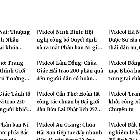
 Nai: Thượng
[Video] Ninh Bình: Hội
[Video] Hà N
nh Nhẫn
nghị công bố Quyết định
Dược Sư cầu
tại khóa
và ra mắt Phân ban Ni giới
thái dân an, 
rung PL.2570
tỉnh nhiệm kỳ 2026-2031
hùng Liệt sĩ
hơ: Trang
[Video] Lâm Đồng: Chùa
[Video] Đồng
thỉnh Giới
Giác Hải trao 200 phần quà
mạc Khóa hu
 cố Trưởng
đến người dân có hoàn
trung tại ch
g Bửu Lai –
cảnh khó khăn tại xã Đơn
Khải Tường
Giác Tánh tổ
[Video] Cần Thơ: Hoàn tất
[Video] Tra
iới đàn – về
Dương
à trao 220
công tác chuẩn bị Đại giới
khởi công x
ng
 người khiếm
đàn Bửu Lai Phật lịch 2570,
Chuyên tu
ảnh khó khăn
dự kiến hơn 300 giới tử
Phân ban Ni
[Video] An Giang: Chùa
[Video] Đắk 
đăng đàn cầu giới
ực phía Bắc
Hải Sơn tiếp tục đẩy nhanh
nghiêm lễ hằ