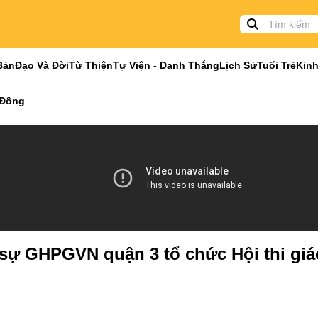
Bản
Đạo Và Đời
Từ Thiện
Tự Viện - Danh Thắng
Lịch Sử
Tuổi Trẻ
Kinh
 Đông
 sự GHPGVN quận 3 tổ chức Hội thi giá