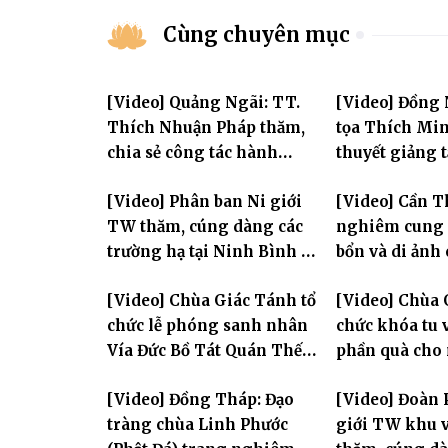
Cùng chuyên mục
[Video] Quảng Ngãi: TT.
[Video] Đồng
Thích Nhuận Pháp thăm,
tọa Thích Mi
chia sẻ công tác hành
thuyết giảng 
chính Giáo hội và sách tấn
Huân tu tập t
[Video] Phân ban Ni giới
[Video] Cần T
chư hành giả Ni
TW thăm, cúng dàng các
nghiêm cung 
trường hạ tại Ninh Bình và
bổn và di ảnh
Hưng Yên: Lan tỏa tinh
lão Hòa thượn
[Video] Chùa Giác Tánh tổ
[Video] Chùa 
thần hộ trì Tam bảo
Tôn hiệu Đại g
chức lễ phóng sanh nhân
chức khóa tu v
hai giới trườ
Vía Đức Bồ Tát Quán Thế
phần quà cho
Âm
thị có hoàn c
[Video] Đồng Tháp: Đạo
[Video] Đoàn 
tràng chùa Linh Phước
giới TW khu v