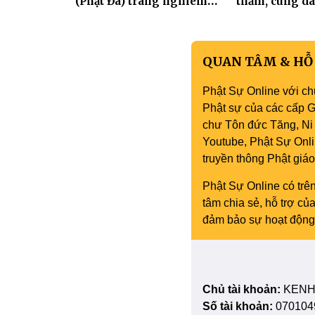
(Phật Đá) trang nghiêm
thăm, cúng dà
Tưởng niệm -Húy nhật cố
trường hạ tại
Hòa thượng Thích Nhuận
mùa an cư PL.
Sanh lần thứ 11
QUAN TÂM & HỖ
Phật Sự Online với ch
Phật sự của các cấp Gi
chư Tôn đức Tăng, Ni 
Youtube, Phật Sự Onli
truyền thông Phật gi
Phật Sự Online có trên
tâm chia sẻ, hỗ trợ c
đảm bảo sự hoạt động 
Chủ tài khoản:
KENH
Số tài khoản:
070104