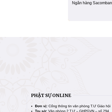
Ngân hàng Sacombank
PHẬT SỰ ONLINE
Đơn vị:
Cổng thông tin văn phòng T.Ư Giáo hội
Trụ sở:
Văn phòng 2 T.Ư – GHPGVN – số 294