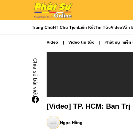
Trang Chủ
HT Chủ Tịch
Liên Kết
Tin Tức
Video
Văn 
Video
Video tin tức
Phật sự miền
[Video] TP. HCM: Ban Trị
Ngọc Hằng