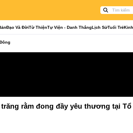
Bản
Đạo Và Đời
Từ Thiện
Tự Viện - Danh Thắng
Lịch Sử
Tuổi Trẻ
Kinh
 Đông
 trăng rằm đong đầy yêu thương tại Tổ