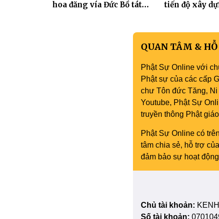
hoa đăng vía Đức Bồ tát
tiến độ xây d
Quán Thế Âm thành đạo
hóa thân Bồ 
Âm
QUAN TÂM & HỖ
Phật Sự Online với ch
Phật sự của các cấp Gi
chư Tôn đức Tăng, Ni 
Youtube, Phật Sự Onli
truyền thông Phật gi
Phật Sự Online có trên
tâm chia sẻ, hỗ trợ c
đảm bảo sự hoạt động 
Chủ tài khoản:
KENH
Số tài khoản:
070104