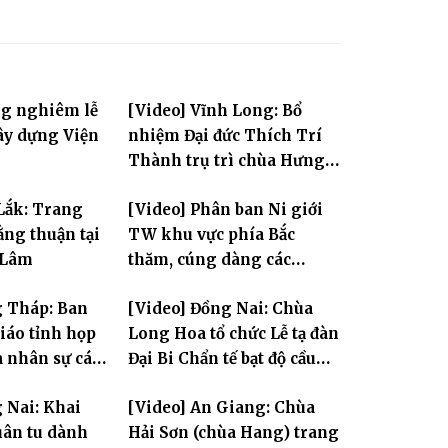
ng nghiêm lễ
[Video] Vĩnh Long: Bổ
ây dựng Viện
nhiệm Đại đức Thích Trí
Thành trụ trì chùa Hưng
Huệ
Lắk: Trang
[Video] Phân ban Ni giới
ng thuận tại
TW khu vực phía Bắc
 Lâm
thăm, cúng dàng các
trường hạ thuộc tỉnh Hưng
g Tháp: Ban
[Video] Đồng Nai: Chùa
Yên và thành phố Hải
giáo tỉnh họp
Long Hoa tổ chức Lễ tạ đàn
Phòng
a nhân sự các
Đại Bi Chẩn tế bạt độ cầu
ộc
quốc thái dân an
 Nai: Khai
[Video] An Giang: Chùa
ân tu dành
Hải Sơn (chùa Hang) trang