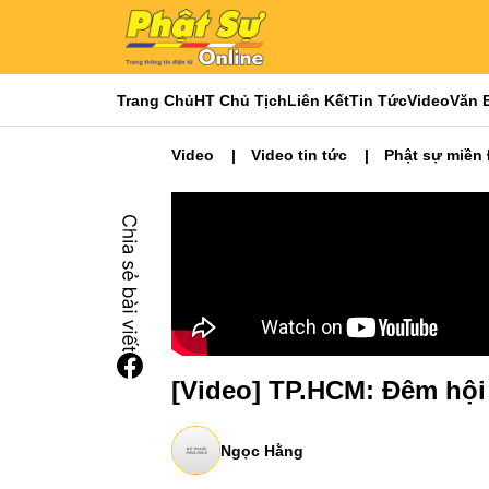
Trang Chủ
HT Chủ Tịch
Liên Kết
Tin Tức
Video
Văn 
Video
Video tin tức
Phật sự miền
[Video] TP.HCM: Đêm hội
Ngọc Hằng