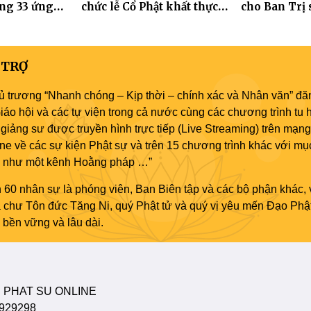
ựng 33 ứng
chức lễ Cổ Phật khất thực
cho Ban Trị 
Tát Quán Thế
và khai kinh Địa Tạng
an cư tại chỗ
 TRỢ
ủ trương “Nhanh chóng – Kịp thời – chính xác và Nhân văn” đăn
áo hội và các tự viện trong cả nước cùng các chương trình tu h
giảng sư được truyền hình trực tiếp (Live Streaming) trên mạng
ne về các sự kiện Phật sự và trên 15 chương trình khác với mụ
áo như một kênh Hoằng pháp …”
 60 nhân sự là phóng viên, Ban Biên tập và các bộ phận khác, 
ủa chư Tôn đức Tăng Ni, quý Phật tử và quý vị yêu mến Đạo Phậ
bền vững và lâu dài.
 PHAT SU ONLINE
929298