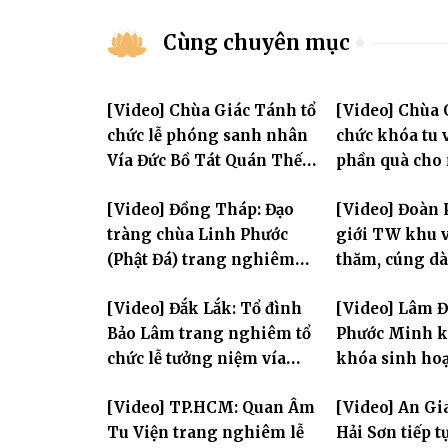
Cùng chuyên mục
[Video] Chùa Giác Tánh tổ
[Video] Chùa 
chức lễ phóng sanh nhân
chức khóa tu v
Vía Đức Bồ Tát Quán Thế
phần quà cho
Âm
thị có hoàn c
[Video] Đồng Tháp: Đạo
[Video] Đoàn 
tràng chùa Linh Phước
giới TW khu v
(Phật Đá) trang nghiêm
thăm, cúng dà
Tưởng niệm -Húy nhật cố
trường hạ tại
[Video] Đắk Lắk: Tổ đình
[Video] Lâm 
Hòa thượng Thích Nhuận
mùa an cư PL.
Bảo Lâm trang nghiêm tổ
Phước Minh k
Sanh lần thứ 11
chức lễ tưởng niệm vía
khóa sinh hoạ
Quán Thế Âm Bồ Tát
mùa hè "Tay 
[Video] TP.HCM: Quan Âm
[Video] An Gi
thành đạo và lễ Quy y Tam
tay con" lần II
Tu Viện trang nghiêm lễ
Hải Sơn tiếp 
bảo