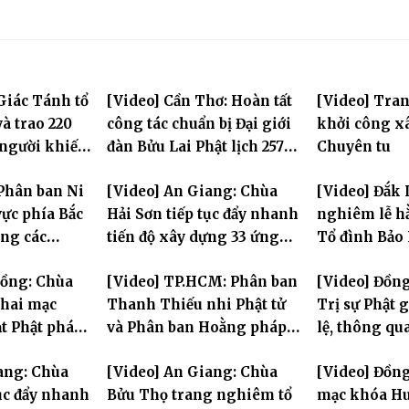
Giác Tánh tổ
[Video] Cần Thơ: Hoàn tất
[Video] Tra
à trao 220
công tác chuẩn bị Đại giới
khởi công x
 người khiếm
đàn Bửu Lai Phật lịch 2570,
Chuyên tu
ảnh khó khăn
dự kiến hơn 300 giới tử
Phân ban Ni
[Video] An Giang: Chùa
[Video] Đắk 
đăng đàn cầu giới
ực phía Bắc
Hải Sơn tiếp tục đẩy nhanh
nghiêm lễ hằ
ng các
tiến độ xây dựng 33 ứng
Tổ đình Bảo
 Hà Nội nhân
hóa thân Bồ Tát Quán Thế
Đồng: Chùa
[Video] TP.HCM: Phân ban
[Video] Đồn
2570
Âm
hai mạc
Thanh Thiếu nhi Phật tử
Trị sự Phật 
t Phật pháp
và Phân ban Hoằng pháp
lệ, thông qu
Phật trong
Thanh thiếu niên TƯ tổng
Ban trực thu
ang: Chùa
[Video] An Giang: Chùa
[Video] Đồng
kết công tác Phật sự nhiệm
tục đẩy nhanh
Bửu Thọ trang nghiêm tổ
mạc khóa Hu
kỳ IX (2022 – 2027)