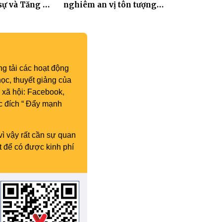
sự và Tăng Ni
nghiêm an vị tôn tượng
Hoa Nghiêm Tam Thánh
nhân lễ vía Đức Quán Thế
Âm Bồ tát thành đạo
g tải các hoạt động
ọc, thuyết giảng của
 xã hội: Facebook,
c đích “ Đẩy mạnh
vì vậy rất cần sự quan
t để có được kinh phí