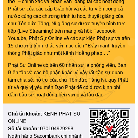
thời – chính xác và Nhân văn” đăng tải các hoạt động
Phật sự của các cấp Giáo hội và các tự viện trong cả
nước cùng các chương trình tu học, thuyết giảng của
chư Tôn đức Tăng, Ni giảng sư được truyền hình trực
tiếp (Live Streaming) trên mạng xã hội: Facebook,
Youtube, Phật Sự Online về các sự kiện Phật sự và trên
15 chương trình khác với mục đích “ Đẩy mạnh truyền
thông Phật giáo như một kênh Hoằng pháp …”
Phật Sự Online có trên 60 nhân sự là phóng viên, Ban
Biên tập và các bộ phận khác, vì vậy rất cần sự quan
tâm chia sẻ, hỗ trợ của chư Tôn đức Tăng Ni, quý Phật
tử và quý vị yêu mến Đạo Phật để có được kinh phí
đảm bảo sự hoạt động bền vững và lâu dài.
Chủ tài khoản:
KENH PHAT SU
ONLINE
Số tài khoản:
070104929298
Ngân hàng Sacombank chi nhánh