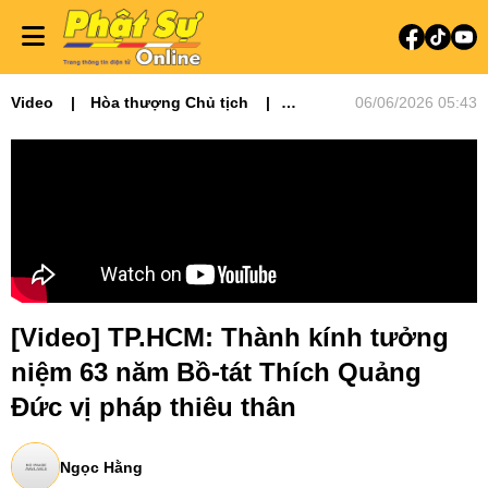
Video
Hòa thượng Chủ tịch
06/06/2026 05:43
Video tin tức
Phật sự miền Đông
Phật sự TƯGH
Lịch sử - Nhân vật
Tiêu điểm
[Video] TP.HCM: Thành kính tưởng
niệm 63 năm Bồ-tát Thích Quảng
Đức vị pháp thiêu thân
Ngọc Hằng