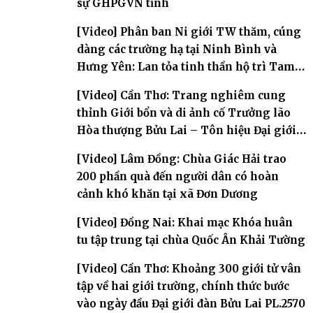
sự GHPGVN tỉnh
[Video] Phân ban Ni giới TW thăm, cúng
dàng các trường hạ tại Ninh Bình và
Hưng Yên: Lan tỏa tinh thần hộ trì Tam
bảo
[Video] Cần Thơ: Trang nghiêm cung
thỉnh Giới bổn và di ảnh cố Trưởng lão
Hòa thượng Bửu Lai – Tôn hiệu Đại giới
đàn – về hai giới trường
[Video] Lâm Đồng: Chùa Giác Hải trao
200 phần quà đến người dân có hoàn
cảnh khó khăn tại xã Đơn Dương
[Video] Đồng Nai: Khai mạc Khóa huân
tu tập trung tại chùa Quốc Ân Khải Tường
[Video] Cần Thơ: Khoảng 300 giới tử vân
tập về hai giới trường, chính thức bước
vào ngày đầu Đại giới đàn Bửu Lai PL.2570