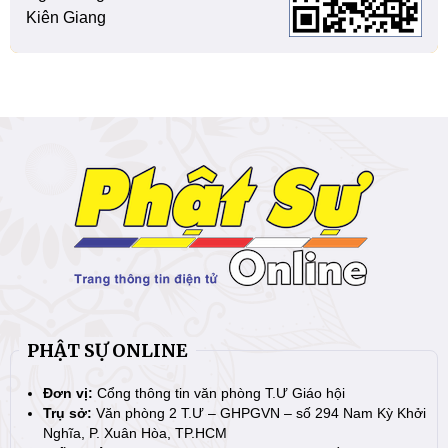
Kiên Giang
PHẬT SỰ ONLINE
Đơn vị:
Cổng thông tin văn phòng T.Ư Giáo hội
Trụ sở:
Văn phòng 2 T.Ư – GHPGVN – số 294 Nam Kỳ Khởi
Nghĩa, P. Xuân Hòa, TP.HCM