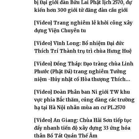
bị Đại giới đàn Bửu Lai Phật lịch 2570, dự
kiến hơn 300 giới tử đăng đàn cầu giới
[Video] Trang nghiêm lễ khởi công xây
dựng Viện Chuyên tu
[Video] Vĩnh Long: Bổ nhiệm Đại đức
Thích Trí Thành trụ trì chùa Hưng Huệ
[Video] Đồng Tháp: Đạo tràng chùa Linh
Phước (Phật Đá) trang nghiêm Tưởng
niệm -Húy nhật cố Hòa thượng Thích
Nhuận Sanh lần thứ 11
[Video] Đoàn Phân ban Ni giới TW khu
vực phía Bắc thăm, cúng dàng các trường
hạ tại Hà Nội nhân mùa an cư PL.2570
[Video] An Giang: Chùa Hải Sơn tiếp tục
đẩy nhanh tiến độ xây dựng 33 ứng hóa
thân Bồ Tát Quán Thế Âm