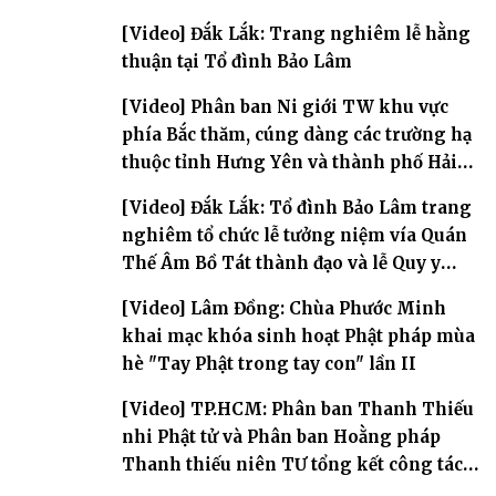
[Video] Đắk Lắk: Trang nghiêm lễ hằng
thuận tại Tổ đình Bảo Lâm
[Video] Phân ban Ni giới TW khu vực
phía Bắc thăm, cúng dàng các trường hạ
thuộc tỉnh Hưng Yên và thành phố Hải
Phòng
[Video] Đắk Lắk: Tổ đình Bảo Lâm trang
nghiêm tổ chức lễ tưởng niệm vía Quán
Thế Âm Bồ Tát thành đạo và lễ Quy y
Tam bảo
[Video] Lâm Đồng: Chùa Phước Minh
khai mạc khóa sinh hoạt Phật pháp mùa
hè "Tay Phật trong tay con" lần II
[Video] TP.HCM: Phân ban Thanh Thiếu
nhi Phật tử và Phân ban Hoằng pháp
Thanh thiếu niên TƯ tổng kết công tác
Phật sự nhiệm kỳ IX (2022 – 2027)