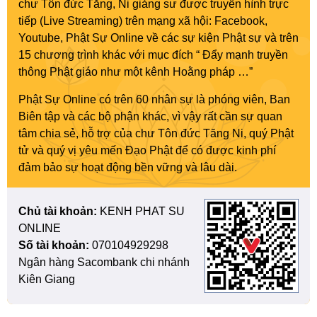
chư Tôn đức Tăng, Ni giảng sư được truyền hình trực
tiếp (Live Streaming) trên mạng xã hội: Facebook,
Youtube, Phật Sự Online về các sự kiện Phật sự và trên
15 chương trình khác với mục đích “ Đẩy mạnh truyền
thông Phật giáo như một kênh Hoằng pháp …”
Phật Sự Online có trên 60 nhân sự là phóng viên, Ban
Biên tập và các bộ phận khác, vì vậy rất cần sự quan
tâm chia sẻ, hỗ trợ của chư Tôn đức Tăng Ni, quý Phật
tử và quý vị yêu mến Đạo Phật để có được kinh phí
đảm bảo sự hoạt động bền vững và lâu dài.
Chủ tài khoản:
KENH PHAT SU
ONLINE
Số tài khoản:
070104929298
Ngân hàng Sacombank chi nhánh
Kiên Giang