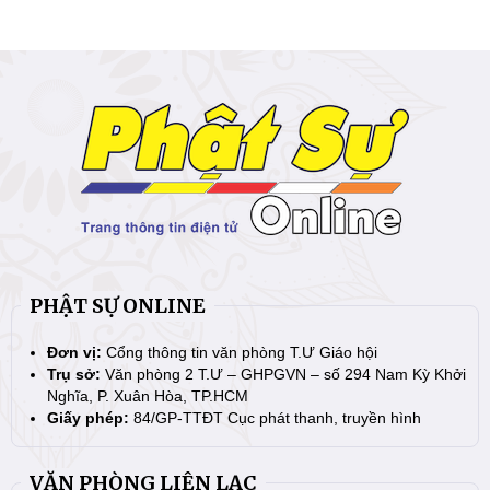
PHẬT SỰ ONLINE
Đơn vị:
Cổng thông tin văn phòng T.Ư Giáo hội
Trụ sở:
Văn phòng 2 T.Ư – GHPGVN – số 294 Nam Kỳ Khởi
Nghĩa, P. Xuân Hòa, TP.HCM
Giấy phép:
84/GP-TTĐT Cục phát thanh, truyền hình
VĂN PHÒNG LIÊN LẠC