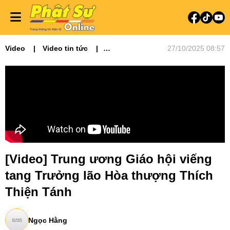
Video
Video tin tức
27/10/2025 08:57
Phật sự miền Đông
Phật sự TƯGH
Tiêu điểm
[Video] Trung ương Giáo hội viếng
tang Trưởng lão Hòa thượng Thích
Thiện Tánh
Ngọc Hằng