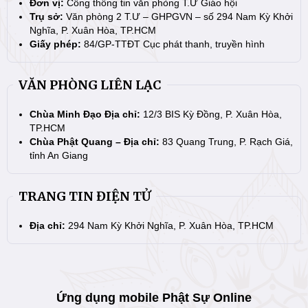
Đơn vị:
Cổng thông tin văn phòng T.Ư Giáo hội
Trụ sở:
Văn phòng 2 T.Ư – GHPGVN – số 294 Nam Kỳ Khởi
Nghĩa, P. Xuân Hòa, TP.HCM
Giấy phép:
84/GP-TTĐT Cục phát thanh, truyền hình
VĂN PHÒNG LIÊN LẠC
Chùa Minh Đạo Địa chỉ:
12/3 BIS Kỳ Đồng, P. Xuân Hòa,
TP.HCM
Chùa Phật Quang – Địa chỉ:
83 Quang Trung, P. Rạch Giá,
tỉnh An Giang
TRANG TIN ĐIỆN TỬ
Địa chỉ:
294 Nam Kỳ Khởi Nghĩa, P. Xuân Hòa, TP.HCM
Ứng dụng mobile Phật Sự Online