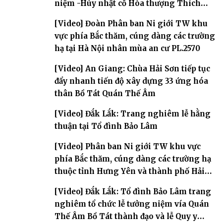
niệm -Húy nhật cố Hòa thượng Thích
Nhuận Sanh lần thứ 11
[Video] Đoàn Phân ban Ni giới TW khu
vực phía Bắc thăm, cúng dàng các trường
hạ tại Hà Nội nhân mùa an cư PL.2570
[Video] An Giang: Chùa Hải Sơn tiếp tục
đẩy nhanh tiến độ xây dựng 33 ứng hóa
thân Bồ Tát Quán Thế Âm
[Video] Đắk Lắk: Trang nghiêm lễ hằng
thuận tại Tổ đình Bảo Lâm
[Video] Phân ban Ni giới TW khu vực
phía Bắc thăm, cúng dàng các trường hạ
thuộc tỉnh Hưng Yên và thành phố Hải
Phòng
[Video] Đắk Lắk: Tổ đình Bảo Lâm trang
nghiêm tổ chức lễ tưởng niệm vía Quán
Thế Âm Bồ Tát thành đạo và lễ Quy y