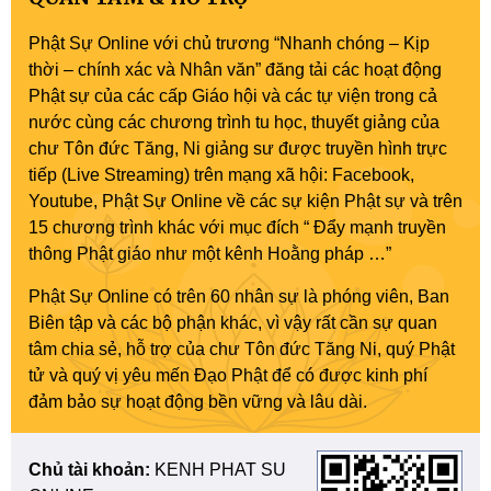
Phật Sự Online với chủ trương “Nhanh chóng – Kịp
thời – chính xác và Nhân văn” đăng tải các hoạt động
Phật sự của các cấp Giáo hội và các tự viện trong cả
nước cùng các chương trình tu học, thuyết giảng của
chư Tôn đức Tăng, Ni giảng sư được truyền hình trực
tiếp (Live Streaming) trên mạng xã hội: Facebook,
Youtube, Phật Sự Online về các sự kiện Phật sự và trên
15 chương trình khác với mục đích “ Đẩy mạnh truyền
thông Phật giáo như một kênh Hoằng pháp …”
Phật Sự Online có trên 60 nhân sự là phóng viên, Ban
Biên tập và các bộ phận khác, vì vậy rất cần sự quan
tâm chia sẻ, hỗ trợ của chư Tôn đức Tăng Ni, quý Phật
tử và quý vị yêu mến Đạo Phật để có được kinh phí
đảm bảo sự hoạt động bền vững và lâu dài.
Chủ tài khoản:
KENH PHAT SU