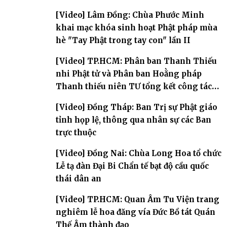
Tam bảo
[Video] Lâm Đồng: Chùa Phước Minh
khai mạc khóa sinh hoạt Phật pháp mùa
hè "Tay Phật trong tay con" lần II
[Video] TP.HCM: Phân ban Thanh Thiếu
nhi Phật tử và Phân ban Hoằng pháp
Thanh thiếu niên TƯ tổng kết công tác
Phật sự nhiệm kỳ IX (2022 – 2027)
[Video] Đồng Tháp: Ban Trị sự Phật giáo
tỉnh họp lệ, thông qua nhân sự các Ban
trực thuộc
[Video] Đồng Nai: Chùa Long Hoa tổ chức
Lễ tạ đàn Đại Bi Chẩn tế bạt độ cầu quốc
thái dân an
[Video] TP.HCM: Quan Âm Tu Viện trang
nghiêm lễ hoa đăng vía Đức Bồ tát Quán
Thế Âm thành đạo