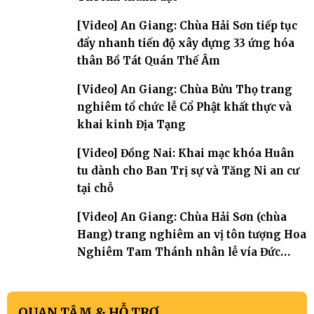
[Video] An Giang: Chùa Hải Sơn tiếp tục
đẩy nhanh tiến độ xây dựng 33 ứng hóa
thân Bồ Tát Quán Thế Âm
[Video] An Giang: Chùa Bửu Thọ trang
nghiêm tổ chức lễ Cổ Phật khất thực và
khai kinh Địa Tạng
[Video] Đồng Nai: Khai mạc khóa Huân
tu dành cho Ban Trị sự và Tăng Ni an cư
tại chỗ
[Video] An Giang: Chùa Hải Sơn (chùa
Hang) trang nghiêm an vị tôn tượng Hoa
Nghiêm Tam Thánh nhân lễ vía Đức
Quán Thế Âm Bồ tát thành đạo
QUAN TÂM & HỖ TRỢ