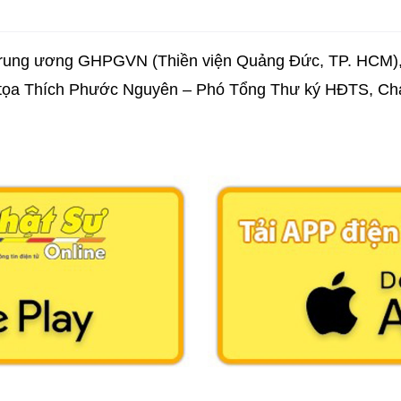
Trung ương GHPGVN (Thiền viện Quảng Đức, TP. HCM),
ng tọa Thích Phước Nguyên – Phó Tổng Thư ký HĐTS, 