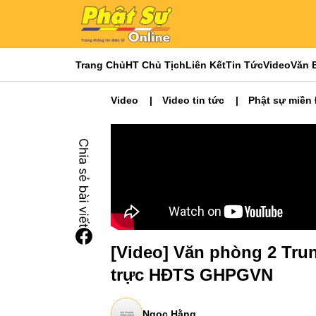
Trang Chủ
HT Chủ Tịch
Liên Kết
Tin Tức
Video
Văn 
Video
Video tin tức
Phật sự miền
[Video] Văn phòng 2 Tru
trực HĐTS GHPGVN
Ngọc Hằng