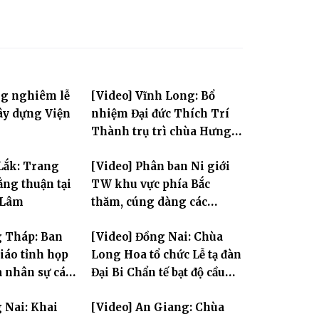
ng nghiêm lễ
[Video] Vĩnh Long: Bổ
ây dựng Viện
nhiệm Đại đức Thích Trí
Thành trụ trì chùa Hưng
Huệ
Lắk: Trang
[Video] Phân ban Ni giới
ng thuận tại
TW khu vực phía Bắc
 Lâm
thăm, cúng dàng các
trường hạ thuộc tỉnh Hưng
g Tháp: Ban
[Video] Đồng Nai: Chùa
Yên và thành phố Hải
giáo tỉnh họp
Long Hoa tổ chức Lễ tạ đàn
Phòng
a nhân sự các
Đại Bi Chẩn tế bạt độ cầu
ộc
quốc thái dân an
 Nai: Khai
[Video] An Giang: Chùa