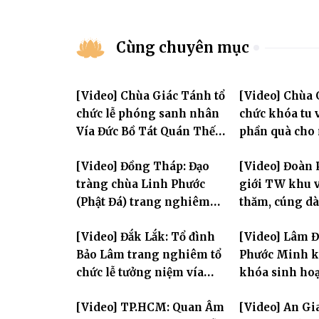
Cùng chuyên mục
[Video] Chùa Giác Tánh tổ
[Video] Chùa 
chức lễ phóng sanh nhân
chức khóa tu v
Vía Đức Bồ Tát Quán Thế
phần quà cho
Âm
thị có hoàn c
[Video] Đồng Tháp: Đạo
[Video] Đoàn 
tràng chùa Linh Phước
giới TW khu v
(Phật Đá) trang nghiêm
thăm, cúng dà
Tưởng niệm -Húy nhật cố
trường hạ tại
[Video] Đắk Lắk: Tổ đình
[Video] Lâm 
Hòa thượng Thích Nhuận
mùa an cư PL.
Bảo Lâm trang nghiêm tổ
Phước Minh k
Sanh lần thứ 11
chức lễ tưởng niệm vía
khóa sinh hoạ
Quán Thế Âm Bồ Tát
mùa hè "Tay 
[Video] TP.HCM: Quan Âm
[Video] An Gi
thành đạo và lễ Quy y Tam
tay con" lần II