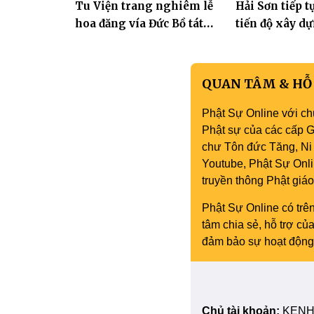
Tu Viện trang nghiêm lễ
Hải Sơn tiếp 
bảo
hoa đăng vía Đức Bồ tát
tiến độ xây d
Quán Thế Âm thành đạo
hóa thân Bồ 
Âm
QUAN TÂM & HỖ
Phật Sự Online với ch
Phật sự của các cấp Gi
chư Tôn đức Tăng, Ni 
Youtube, Phật Sự Onli
truyền thông Phật gi
Phật Sự Online có trên
tâm chia sẻ, hỗ trợ c
đảm bảo sự hoạt động 
Chủ tài khoản:
KENH