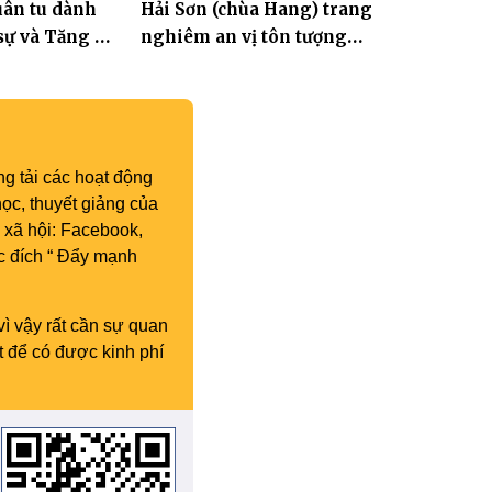
ân tu dành
Hải Sơn (chùa Hang) trang
sự và Tăng Ni
nghiêm an vị tôn tượng
Hoa Nghiêm Tam Thánh
nhân lễ vía Đức Quán Thế
Âm Bồ tát thành đạo
g tải các hoạt động
ọc, thuyết giảng của
 xã hội: Facebook,
c đích “ Đẩy mạnh
vì vậy rất cần sự quan
t để có được kinh phí