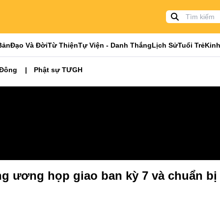
Bản
Đạo Và Đời
Từ Thiện
Tự Viện - Danh Thắng
Lịch Sử
Tuổi Trẻ
Kinh
 Đông
Phật sự TƯGH
ng ương họp giao ban kỳ 7 và chuẩn b