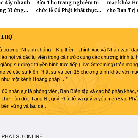
tục đẩy nhanh
Bửu Thọ trang nghiêm tổ
mạc khóa Hu
kỳ IX (2022 – 2027)
ựng 33 ứng
chức lễ Cổ Phật khất thực
cho Ban Trị 
Tát Quán Thế
và khai kinh Địa Tạng
an cư tại chỗ
 TRỢ
ủ trương “Nhanh chóng – Kịp thời – chính xác và Nhân văn” đăn
áo hội và các tự viện trong cả nước cùng các chương trình tu h
giảng sư được truyền hình trực tiếp (Live Streaming) trên mạng
ne về các sự kiện Phật sự và trên 15 chương trình khác với mụ
áo như một kênh Hoằng pháp …”
 60 nhân sự là phóng viên, Ban Biên tập và các bộ phận khác, 
ủa chư Tôn đức Tăng Ni, quý Phật tử và quý vị yêu mến Đạo Phậ
bền vững và lâu dài.
 PHAT SU ONLINE