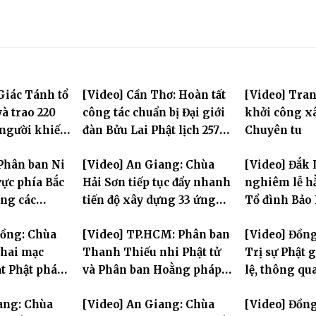
Giác Tánh tổ
[Video] Cần Thơ: Hoàn tất
[Video] Tra
à trao 220
công tác chuẩn bị Đại giới
khởi công x
 người khiếm
đàn Bửu Lai Phật lịch 2570,
Chuyên tu
ảnh khó khăn
dự kiến hơn 300 giới tử
Phân ban Ni
[Video] An Giang: Chùa
[Video] Đắk 
đăng đàn cầu giới
ực phía Bắc
Hải Sơn tiếp tục đẩy nhanh
nghiêm lễ hằ
ng các
tiến độ xây dựng 33 ứng
Tổ đình Bảo
 Hà Nội nhân
hóa thân Bồ Tát Quán Thế
Đồng: Chùa
[Video] TP.HCM: Phân ban
[Video] Đồn
2570
Âm
hai mạc
Thanh Thiếu nhi Phật tử
Trị sự Phật 
t Phật pháp
và Phân ban Hoằng pháp
lệ, thông qu
Phật trong
Thanh thiếu niên TƯ tổng
Ban trực thu
ang: Chùa
[Video] An Giang: Chùa
[Video] Đồng
kết công tác Phật sự nhiệm