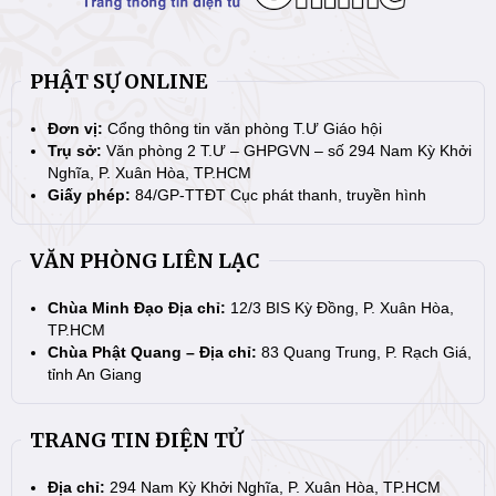
PHẬT SỰ ONLINE
Đơn vị:
Cổng thông tin văn phòng T.Ư Giáo hội
Trụ sở:
Văn phòng 2 T.Ư – GHPGVN – số 294 Nam Kỳ Khởi
Nghĩa, P. Xuân Hòa, TP.HCM
Giấy phép:
84/GP-TTĐT Cục phát thanh, truyền hình
VĂN PHÒNG LIÊN LẠC
Chùa Minh Đạo Địa chỉ:
12/3 BIS Kỳ Đồng, P. Xuân Hòa,
TP.HCM
Chùa Phật Quang – Địa chỉ:
83 Quang Trung, P. Rạch Giá,
tỉnh An Giang
TRANG TIN ĐIỆN TỬ
Địa chỉ:
294 Nam Kỳ Khởi Nghĩa, P. Xuân Hòa, TP.HCM