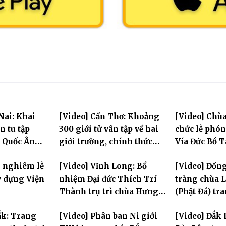
Nai: Khai
[Video] Cần Thơ: Khoảng
[Video] Chùa
 tu tập
300 giới tử vân tập về hai
chức lễ phó
a Quốc Ân
giới trường, chính thức
Vía Đức Bồ 
bước vào ngày đầu Đại giới
Âm
g nghiêm lễ
[Video] Vĩnh Long: Bổ
[Video] Đồn
đàn Bửu Lai PL.2570
y dựng Viện
nhiệm Đại đức Thích Trí
tràng chùa 
Thành trụ trì chùa Hưng
(Phật Đá) t
Huệ
Tưởng niệm 
ắk: Trang
[Video] Phân ban Ni giới
[Video] Đắk 
Hòa thượng