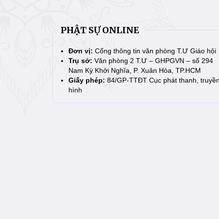
PHẬT SỰ ONLINE
Đơn vị:
Cổng thông tin văn phòng T.Ư Giáo hội
Trụ sở:
Văn phòng 2 T.Ư – GHPGVN – số 294
Nam Kỳ Khởi Nghĩa, P. Xuân Hòa, TP.HCM
Giấy phép:
84/GP-TTĐT Cục phát thanh, truyề
hình