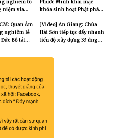
ng nghiêm tổ
Phước Minh khai mạc
 11
g niệm vía
khóa sinh hoạt Phật pháp
 Bồ Tát
mùa hè "Tay Phật trong
HCM: Quan Âm
[Video] An Giang: Chùa
 lễ Quy y Tam
tay con" lần II
ng nghiêm lễ
Hải Sơn tiếp tục đẩy nhanh
 Đức Bồ tát
tiến độ xây dựng 33 ứng
 thành đạo
hóa thân Bồ Tát Quán Thế
Âm
g tải các hoạt động
ọc, thuyết giảng của
 xã hội: Facebook,
c đích “ Đẩy mạnh
vì vậy rất cần sự quan
t để có được kinh phí