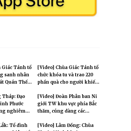
 Giác Tánh tổ
[Video] Chùa Giác Tánh tổ
ng sanh nhân
chức khóa tu và trao 220
Tát Quán Thế
phần quà cho người khiếm
thị có hoàn cảnh khó khăn
g Tháp: Đạo
[Video] Đoàn Phân ban Ni
Linh Phước
giới TW khu vực phía Bắc
rang nghiêm
thăm, cúng dàng các
-Húy nhật cố
trường hạ tại Hà Nội nhân
Lắk: Tổ đình
[Video] Lâm Đồng: Chùa
 Thích Nhuận
mùa an cư PL.2570