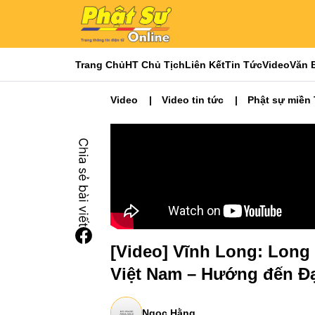
Trang Chủ
HT Chủ Tịch
Liên Kết
Tin Tức
Video
Văn 
Video
Video tin tức
Phật sự miền
[Video] Vĩnh Long: Long 
Việt Nam – Hướng đến Đại
Ngọc Hằng