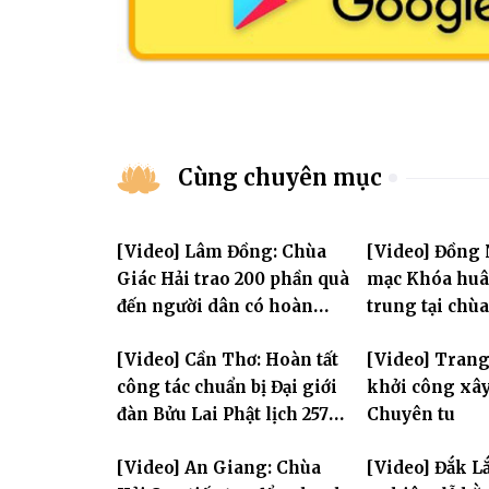
Cùng chuyên mục
[Video] Lâm Đồng: Chùa
[Video] Đồng 
Giác Hải trao 200 phần quà
mạc Khóa huân
đến người dân có hoàn
trung tại chù
cảnh khó khăn tại xã Đơn
Khải Tường
[Video] Cần Thơ: Hoàn tất
[Video] Tran
Dương
công tác chuẩn bị Đại giới
khởi công xâ
đàn Bửu Lai Phật lịch 2570,
Chuyên tu
dự kiến hơn 300 giới tử
[Video] An Giang: Chùa
[Video] Đắk L
đăng đàn cầu giới