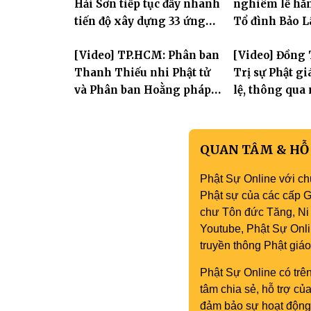
Hải Sơn tiếp tục đẩy nhanh
nghiêm lễ hằn
tiến độ xây dựng 33 ứng
Tổ đình Bảo 
hóa thân Bồ Tát Quán Thế
[Video] TP.HCM: Phân ban
[Video] Đồng 
Âm
Thanh Thiếu nhi Phật tử
Trị sự Phật gi
và Phân ban Hoằng pháp
lệ, thông qua
Thanh thiếu niên TƯ tổng
Ban trực thuộ
kết công tác Phật sự nhiệm
kỳ IX (2022 – 2027)
QUAN TÂM & HỖ
Phật Sự Online với ch
Phật sự của các cấp Gi
chư Tôn đức Tăng, Ni 
Youtube, Phật Sự Onli
truyền thông Phật gi
Phật Sự Online có trên
tâm chia sẻ, hỗ trợ c
đảm bảo sự hoạt động 