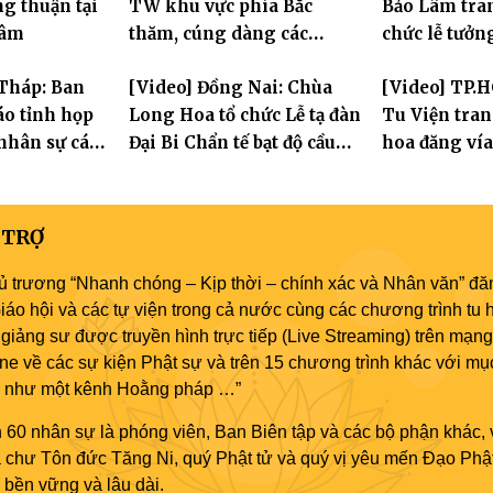
g thuận tại
TW khu vực phía Bắc
Bảo Lâm tra
Sanh lần thứ
Lâm
thăm, cúng dàng các
chức lễ tưởn
trường hạ thuộc tỉnh Hưng
Quán Thế Âm
Tháp: Ban
[Video] Đồng Nai: Chùa
[Video] TP.
Yên và thành phố Hải
thành đạo và
áo tỉnh họp
Long Hoa tổ chức Lễ tạ đàn
Tu Viện tra
Phòng
bảo
 nhân sự các
Đại Bi Chẩn tế bạt độ cầu
hoa đăng vía
c
quốc thái dân an
Quán Thế Âm
 TRỢ
ủ trương “Nhanh chóng – Kịp thời – chính xác và Nhân văn” đăn
áo hội và các tự viện trong cả nước cùng các chương trình tu h
giảng sư được truyền hình trực tiếp (Live Streaming) trên mạng
ne về các sự kiện Phật sự và trên 15 chương trình khác với mụ
áo như một kênh Hoằng pháp …”
 60 nhân sự là phóng viên, Ban Biên tập và các bộ phận khác, 
ủa chư Tôn đức Tăng Ni, quý Phật tử và quý vị yêu mến Đạo Phậ
bền vững và lâu dài.