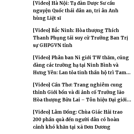
[Video] Hà Nội: Tạ đàn Dược Sư cầu
nguyện Quốc thái dân an, tri ân Anh
hùng Liệt sĩ
[Video] Bắc Ninh: Hòa thượng Thích
Thanh Phụng tái suy cử Trưởng Ban Trị
sự GHPGVN tỉnh
[Video] Phân ban Ni giới TW thăm, cúng
dàng các trường hạ tại Ninh Bình và
Hưng Yên: Lan tỏa tinh thần hộ trì Tam
bảo
[Video] Cần Thơ: Trang nghiêm cung
thỉnh Giới bổn và di ảnh cố Trưởng lão
Hòa thượng Bửu Lai – Tôn hiệu Đại giới
đàn – về hai giới trường
[Video] Lâm Đồng: Chùa Giác Hải trao
200 phần quà đến người dân có hoàn
cảnh khó khăn tại xã Đơn Dương