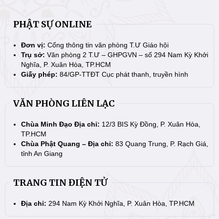
PHẬT SỰ ONLINE
Đơn vị:
Cổng thông tin văn phòng T.Ư Giáo hội
Trụ sở:
Văn phòng 2 T.Ư – GHPGVN – số 294 Nam Kỳ Khởi
Nghĩa, P. Xuân Hòa, TP.HCM
Giấy phép:
84/GP-TTĐT Cục phát thanh, truyền hình
VĂN PHÒNG LIÊN LẠC
Chùa Minh Đạo Địa chỉ:
12/3 BIS Kỳ Đồng, P. Xuân Hòa,
TP.HCM
Chùa Phật Quang – Địa chỉ:
83 Quang Trung, P. Rạch Giá,
tỉnh An Giang
TRANG TIN ĐIỆN TỬ
Địa chỉ:
294 Nam Kỳ Khởi Nghĩa, P. Xuân Hòa, TP.HCM