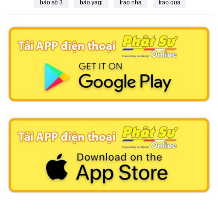
bão số 3
bão yagi
trao nhà
trao quà