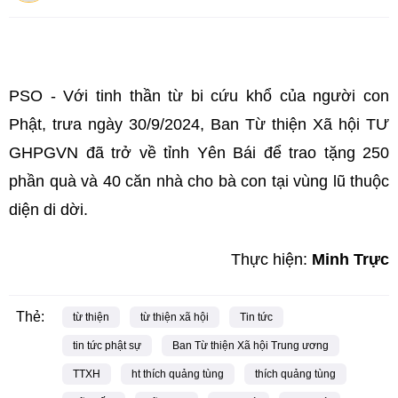
PSO - Với tinh thần từ bi cứu khổ của người con
Phật, trưa ngày 30/9/2024, Ban Từ thiện Xã hội TƯ
GHPGVN đã trở về tỉnh Yên Bái để trao tặng 250
phần quà và 40 căn nhà cho bà con tại vùng lũ thuộc
diện di dời.
Thực hiện:
Minh Trực
Thẻ:
từ thiện
từ thiện xã hội
Tin tức
tin tức phật sự
Ban Từ thiện Xã hội Trung ương
TTXH
ht thích quảng tùng
thích quảng tùng