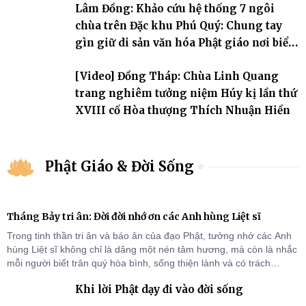
Lâm Đồng: Khảo cứu hệ thống 7 ngôi
chùa trên Đặc khu Phú Quý: Chung tay
gìn giữ di sản văn hóa Phật giáo nơi biển
đảo
[Video] Đồng Tháp: Chùa Linh Quang
trang nghiêm tưởng niệm Húy kị lần thứ
XVIII cố Hòa thượng Thích Nhuận Hiền
Phật Giáo & Đời Sống
Tháng Bảy tri ân: Đời đời nhớ ơn các Anh hùng Liệt sĩ
Trong tinh thần tri ân và báo ân của đạo Phật, tưởng nhớ các Anh
hùng Liệt sĩ không chỉ là dâng một nén tâm hương, mà còn là nhắc
mỗi người biết trân quý hòa bình, sống thiện lành và có trách
nhiệm với quê hương, đất nước.
Khi lời Phật dạy đi vào đời sống