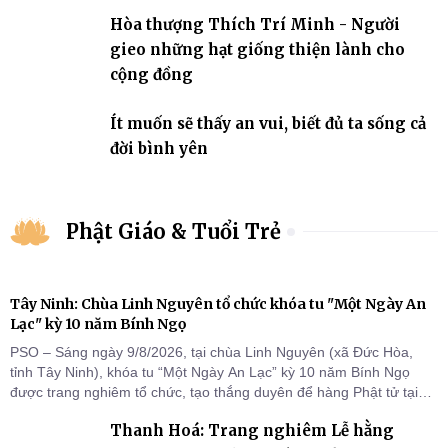
Hòa thượng Thích Trí Minh - Người
gieo những hạt giống thiện lành cho
cộng đồng
Ít muốn sẽ thấy an vui, biết đủ ta sống cả
đời bình yên
Phật Giáo & Tuổi Trẻ
Tây Ninh: Chùa Linh Nguyên tổ chức khóa tu "Một Ngày An
Lạc" kỳ 10 năm Bính Ngọ
PSO – Sáng ngày 9/8/2026, tại chùa Linh Nguyên (xã Đức Hòa,
tỉnh Tây Ninh), khóa tu “Một Ngày An Lạc” kỳ 10 năm Bính Ngọ
được trang nghiêm tổ chức, tạo thắng duyên để hàng Phật tử tại
gia trở về nương tựa Tam bảo, lắng đọng thân tâm và vun bồi đời
Thanh Hoá: Trang nghiêm Lễ hằng
sống thiện lành.