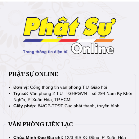
PHẬT SỰ ONLINE
Đơn vị:
Cổng thông tin văn phòng T.Ư Giáo hội
Trụ sở:
Văn phòng 2 T.Ư – GHPGVN – số 294 Nam Kỳ Khởi
Nghĩa, P. Xuân Hòa, TP.HCM
Giấy phép:
84/GP-TTĐT Cục phát thanh, truyền hình
VĂN PHÒNG LIÊN LẠC
Chùa Minh Đạo Địa chỉ:
12/3 BIS Kỳ Đồng, P. Xuân Hòa,