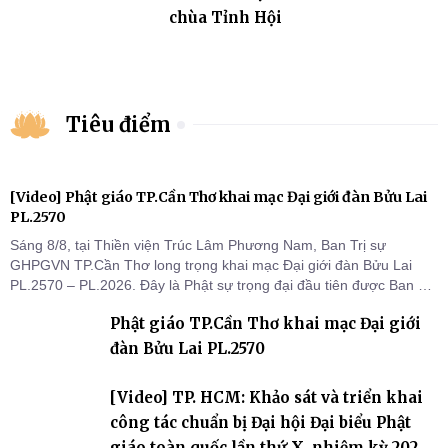
chùa Tỉnh Hội
Tiêu điểm
[Video] Phật giáo TP.Cần Thơ khai mạc Đại giới đàn Bửu Lai
PL.2570
Sáng 8/8, tại Thiền viện Trúc Lâm Phương Nam, Ban Trị sự
GHPGVN TP.Cần Thơ long trọng khai mạc Đại giới đàn Bửu Lai
PL.2570 – PL.2026. Đây là Phật sự trọng đại đầu tiên được Ban Trị
sự triển khai sau thành công của Đại hội Phật giáo thành phố lần
Phật giáo TP.Cần Thơ khai mạc Đại giới
thứ I, thể hiện sự quan tâm đối với công tác truyền giới, đào tạo
Tăng tài và tiếp nối mạng mạch Tăng-g
đàn Bửu Lai PL.2570
[Video] TP. HCM: Khảo sát và triển khai
công tác chuẩn bị Đại hội Đại biểu Phật
giáo toàn quốc lần thứ X, nhiệm kỳ 2026-