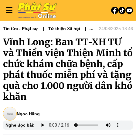
Tin tức - Phật sự
Từ thiện Xã hội
24/08/2025 18:46
Phật sự miền Tây
Ni giới
Vĩnh Long: Ban TT-XH TƯ
Tin Tức Hoạt Động
Từ Thiện Xã Hội
và Thiền viện Thiện Minh tổ
chức khám chữa bệnh, cấp
phát thuốc miễn phí và tặng
quà cho 1.000 người dân khó
khăn
Ngọc Hằng
Nghe đọc bài: