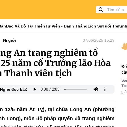
Bản
Đạo Và Đời
Từ Thiện
Tự Viện - Danh Thắng
Lịch Sử
Tuổi Trẻ
Kinh
Ni giới
07/06/2025 15:29
ong An trang nghiêm tổ
 25 năm cố Trưởng lão Hòa
Đồ
 Thanh viên tịch
ch
Sá
Tư
Nghe đọc bài:
gi
Khó
25
VI
m 12/5 năm Ất Tỵ), tại chùa Long An (phường
Vĩnh Long), môn đồ pháp quyến đã trang nghiêm