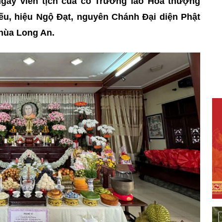
gày viên tịch của cố Trưởng lão Hòa thượng
ếu, hiệu Ngộ Đạt, nguyên Chánh Đại diện Phật
chùa Long An.