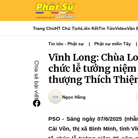
Trang Chủ
HT Chủ Tịch
Liên Kết
Tin Tức
Video
Văn 
Tin tức - Phật sự
Phật sự miền Tây
Vĩnh Long: Chùa L
chức lễ tưởng niệm
thượng Thích Thiện
Ngọc Hằng
PSO - Sáng ngày 07/6/2025 (nhằ
Cái Vồn, thị xã Bình Minh, tỉnh 