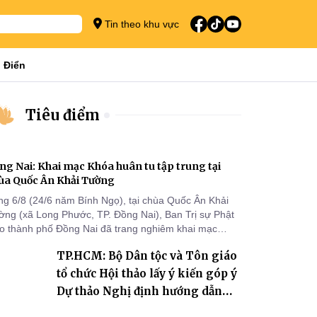
Tin theo khu vực
 Điển
Tiêu điểm
ng Nai: Khai mạc Khóa huân tu tập trung tại
ùa Quốc Ân Khải Tường
ng 6/8 (24/6 năm Bính Ngọ), tại chùa Quốc Ân Khải
ờng (xã Long Phước, TP. Đồng Nai), Ban Trị sự Phật
áo thành phố Đồng Nai đã trang nghiêm khai mạc
a huân tu tập trung trong mùa An cư kiết hạ Phật lịch
TP.HCM: Bộ Dân tộc và Tôn giáo
70 dành cho chư Tăng hành giả an cư tại chỗ khu vực
I, VIII và trường hạ chùa Quốc Ân Khải Tường.
tổ chức Hội thảo lấy ý kiến góp ý
Dự thảo Nghị định hướng dẫn
thi hành Luật Tín ngưỡng, tôn