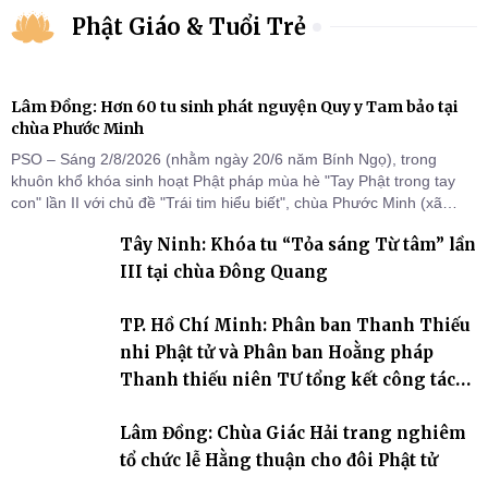
Phật Giáo & Tuổi Trẻ
Lâm Đồng: Hơn 60 tu sinh phát nguyện Quy y Tam bảo tại
chùa Phước Minh
PSO – Sáng 2/8/2026 (nhằm ngày 20/6 năm Bính Ngọ), trong
khuôn khổ khóa sinh hoạt Phật pháp mùa hè "Tay Phật trong tay
con" lần II với chủ đề "Trái tim hiểu biết", chùa Phước Minh (xã
Hàm Kiệm) đã trang nghiêm tổ chức lễ phát nguyện quy y Tam bảo
Tây Ninh: Khóa tu “Tỏa sáng Từ tâm” lần
cho hơn 60 tu sinh.
III tại chùa Đông Quang
TP. Hồ Chí Minh: Phân ban Thanh Thiếu
nhi Phật tử và Phân ban Hoằng pháp
Thanh thiếu niên TƯ tổng kết công tác
Phật sự nhiệm kỳ IX (2022 – 2027)
Lâm Đồng: Chùa Giác Hải trang nghiêm
tổ chức lễ Hằng thuận cho đôi Phật tử