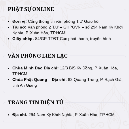
PHẬT SỰ ONLINE
Đơn vị:
Cổng thông tin văn phòng T.Ư Giáo hội
Trụ sở:
Văn phòng 2 T.Ư – GHPGVN – số 294 Nam Kỳ Khởi
Nghĩa, P. Xuân Hòa, TP.HCM
Giấy phép:
84/GP-TTĐT Cục phát thanh, truyền hình
VĂN PHÒNG LIÊN LẠC
Chùa Minh Đạo Địa chỉ:
12/3 BIS Kỳ Đồng, P. Xuân Hòa,
TP.HCM
Chùa Phật Quang – Địa chỉ:
83 Quang Trung, P. Rạch Giá,
tỉnh An Giang
TRANG TIN ĐIỆN TỬ
Địa chỉ:
294 Nam Kỳ Khởi Nghĩa, P. Xuân Hòa, TP.HCM