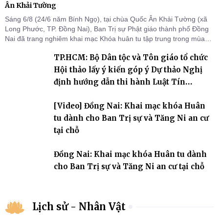
Ân Khải Tường
Sáng 6/8 (24/6 năm Bính Ngọ), tại chùa Quốc Ân Khải Tường (xã
Long Phước, TP. Đồng Nai), Ban Trị sự Phật giáo thành phố Đồng
Nai đã trang nghiêm khai mạc Khóa huân tu tập trung trong mùa
An cư kiết hạ Phật lịch 2570 dành cho chư Tăng hành giả an cư tại
TP.HCM: Bộ Dân tộc và Tôn giáo tổ chức
chỗ khu vực VII, VIII và trường hạ chùa Quốc Ân Khải Tường.
Hội thảo lấy ý kiến góp ý Dự thảo Nghị
định hướng dẫn thi hành Luật Tín
ngưỡng, tôn giáo
[Video] Đồng Nai: Khai mạc khóa Huân
tu dành cho Ban Trị sự và Tăng Ni an cư
tại chỗ
Đồng Nai: Khai mạc khóa Huân tu dành
cho Ban Trị sự và Tăng Ni an cư tại chỗ
Lịch sử - Nhân Vật