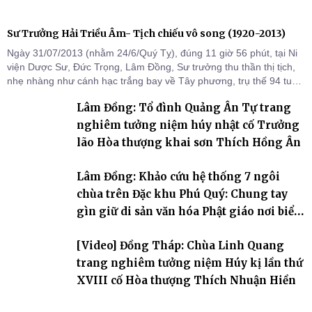
Sư Trưởng Hải Triều Âm- Tịch chiếu vô song (1920-2013)
Ngày 31/07/2013 (nhằm 24/6/Quý Tỵ), đúng 11 giờ 56 phút, tại Ni
viện Dược Sư, Đức Trọng, Lâm Đồng, Sư trưởng thu thần thị tịch,
nhẹ nhàng như cánh hạc trắng bay về Tây phương, trụ thế 94 tuổi
đời, 60 hạ lạp.
Lâm Đồng: Tổ đình Quảng Ân Tự trang
nghiêm tưởng niệm húy nhật cố Trưởng
lão Hòa thượng khai sơn Thích Hồng Ân
Lâm Đồng: Khảo cứu hệ thống 7 ngôi
chùa trên Đặc khu Phú Quý: Chung tay
gìn giữ di sản văn hóa Phật giáo nơi biển
đảo
[Video] Đồng Tháp: Chùa Linh Quang
trang nghiêm tưởng niệm Húy kị lần thứ
XVIII cố Hòa thượng Thích Nhuận Hiền