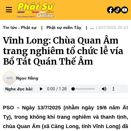
Tin tức - Phật sự
Phật sự miền Tây
13/07/2025 20:43
Ni giới
Tin Tức Hoạt Động
Vĩnh Long: Chùa Quan Âm
trang nghiêm tổ chức lễ vía
Bồ Tát Quán Thế Âm
Ngọc Hằng
Nghe đọc bài:
PSO – Ngày 13/7/2025 (nhằm ngày 19/6 năm Ất
Tỵ), trong không khí trang nghiêm và thanh tịnh,
chùa Quan Âm (xã Càng Long, tỉnh Vĩnh Long) đã