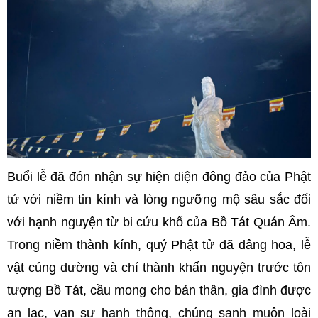
Buổi lễ đã đón nhận sự hiện diện đông đảo của Phật
tử với niềm tin kính và lòng ngưỡng mộ sâu sắc đối
với hạnh nguyện từ bi cứu khổ của Bồ Tát Quán Âm.
Trong niềm thành kính, quý Phật tử đã dâng hoa, lễ
vật cúng dường và chí thành khấn nguyện trước tôn
tượng Bồ Tát, cầu mong cho bản thân, gia đình được
an lạc, vạn sự hanh thông, chúng sanh muôn loài