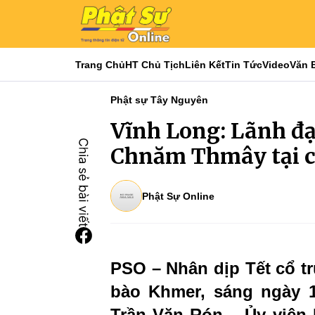
Trang Chủ
HT Chủ Tịch
Liên Kết
Tin Tức
Video
Văn 
Phật sự Tây Nguyên
Vĩnh Long: Lãnh đạ
Chnăm Thmây tại 
Phật Sự Online
PSO – Nhân dịp Tết cổ 
bào Khmer, sáng ngày 1
Trần Văn Rón – Ủy viên