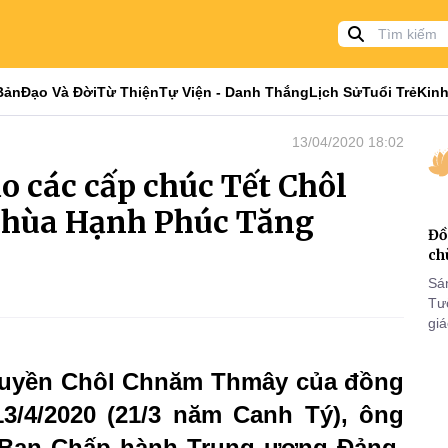
Bản
Đạo Và Đời
Từ Thiện
Tự Viện - Danh Thắng
Lịch Sử
Tuổi Trẻ
Kinh
13/04/2020 18:02
o các cấp chúc Tết Chôl
chùa Hạnh Phúc Tăng
Đồ
ch
Sá
Tư
gi
Khó
25
truyền Chôl Chnăm Thmây của đồng
VI
3/4/2020 (21/3 năm Canh Tý), ông
 Ban Chấp hành Trung ương Đảng,