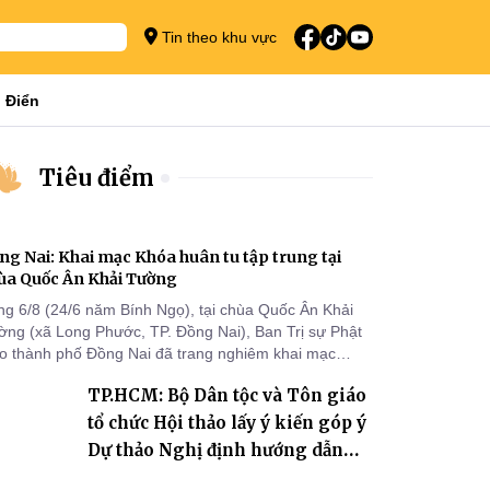
Tin theo khu vực
 Điển
Tiêu điểm
ng Nai: Khai mạc Khóa huân tu tập trung tại
ùa Quốc Ân Khải Tường
ng 6/8 (24/6 năm Bính Ngọ), tại chùa Quốc Ân Khải
ờng (xã Long Phước, TP. Đồng Nai), Ban Trị sự Phật
áo thành phố Đồng Nai đã trang nghiêm khai mạc
a huân tu tập trung trong mùa An cư kiết hạ Phật lịch
TP.HCM: Bộ Dân tộc và Tôn giáo
70 dành cho chư Tăng hành giả an cư tại chỗ khu vực
I, VIII và trường hạ chùa Quốc Ân Khải Tường.
tổ chức Hội thảo lấy ý kiến góp ý
Dự thảo Nghị định hướng dẫn
thi hành Luật Tín ngưỡng, tôn