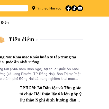
Tin theo khu vực
 Điển
Tiêu điểm
ng Nai: Khai mạc Khóa huân tu tập trung tại
ùa Quốc Ân Khải Tường
ng 6/8 (24/6 năm Bính Ngọ), tại chùa Quốc Ân Khải
ờng (xã Long Phước, TP. Đồng Nai), Ban Trị sự Phật
áo thành phố Đồng Nai đã trang nghiêm khai mạc
a huân tu tập trung trong mùa An cư kiết hạ Phật lịch
TP.HCM: Bộ Dân tộc và Tôn giáo
70 dành cho chư Tăng hành giả an cư tại chỗ khu vực
I, VIII và trường hạ chùa Quốc Ân Khải Tường.
tổ chức Hội thảo lấy ý kiến góp ý
Dự thảo Nghị định hướng dẫn
thi hành Luật Tín ngưỡng, tôn