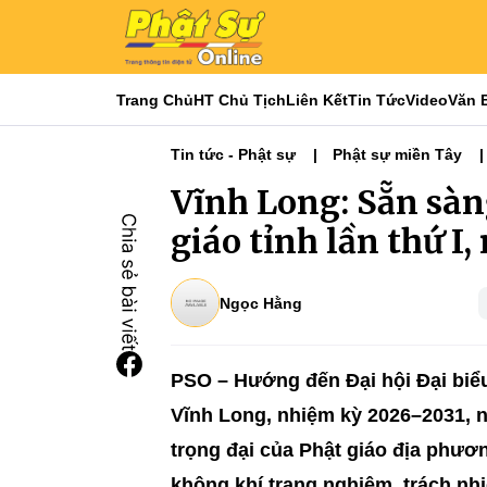
Trang Chủ
HT Chủ Tịch
Liên Kết
Tin Tức
Video
Văn 
Tin tức - Phật sự
Phật sự miền Tây
Đại hội Phật giáo tỉnh thành - NK 2026-20
Vĩnh Long: Sẵn sàng
giáo tỉnh lần thứ I
Ngọc Hằng
PSO – Hướng đến Đại hội Đại biểu 
Vĩnh Long, nhiệm kỳ 2026–2031, n
trọng đại của Phật giáo địa phươ
không khí trang nghiêm, trách nh