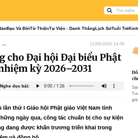
Bản
Đạo Và Đời
Từ Thiện
Tự Viện - Danh Thắng
Lịch Sử
Tuổi Trẻ
Kinh
21/05/2026 14:00
31
 cho Đại hội Đại biểu Phật
, nhiệm kỳ 2026–2031
Đồ
ch
Nghe đọc bài:
Sá
Tư
gi
Khó
lần thứ I Giáo hội Phật giáo Việt Nam tỉnh
25
hững ngày qua, công tác chuẩn bị cho sự kiện
VI
ng đang được khẩn trương triển khai trong
iệm và đồng bộ.