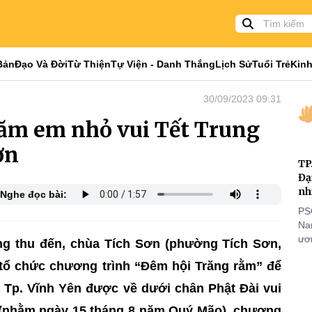
Bản
Đạo Và Đời
Từ Thiện
Tự Viện - Danh Thắng
Lịch Sử
Tuổi Trẻ
Kinh
30/09/2023 09:31
răm em nhỏ vui Tết Trung
ơn
TP
Đạ
nh
Nghe đọc bài:
PS
Nam
ươn
g thu đến, chùa Tích Sơn (phường Tích Sơn,
nhằ
ẽ tổ chức chương trình “Đêm hội Trăng rằm” để
gi
i Tp. Vĩnh Yên được về dưới chân Phật Đài vui
23 (nhằm ngày 15 tháng 8 năm Quý Mão), chương