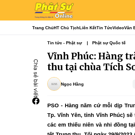
Trang Chủ
HT Chủ Tịch
Liên Kết
Tin Tức
Video
Văn 
Tin tức - Phật sự
Phật sự Quốc tế
Vĩnh Phúc: Hàng t
thu tại chùa Tích S
Ngọc Hằng
PSO - Hàng năm cứ mỗi dịp Trun
Tp. Vĩnh Yên, tỉnh Vĩnh Phúc) s
các em thiếu niên và nhi đồng tạ
tết Trung thu. Tối ngày 29/9/20