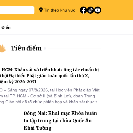
Tin theo khu vực
 Điển
Tiêu điểm
. HCM: Khảo sát và triển khai công tác chuẩn bị
i hội Đại biểu Phật giáo toàn quốc lần thứ X,
iệm kỳ 2026-2031
O – Sáng ngày 07/8/2026, tại Học viện Phật giáo Việt
 tại TP. HCM - Cơ sở II (xã Bình Lợi), đoàn Trung
g Giáo hội đã tổ chức phiên họp và khảo sát thực tế
m triển khai công tác chuẩn bị Đại hội Đại biểu Phật
Đồng Nai: Khai mạc Khóa huân
áo toàn quốc lần thứ X, nhiệm kỳ 2026-2031.
tu tập trung tại chùa Quốc Ân
Khải Tường