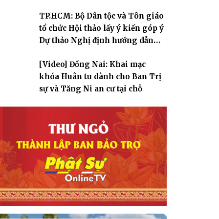
TP.HCM: Bộ Dân tộc và Tôn giáo
tổ chức Hội thảo lấy ý kiến góp ý
Dự thảo Nghị định hướng dẫn
thi hành Luật Tín ngưỡng, tôn
[Video] Đồng Nai: Khai mạc
giáo
khóa Huân tu dành cho Ban Trị
sự và Tăng Ni an cư tại chỗ