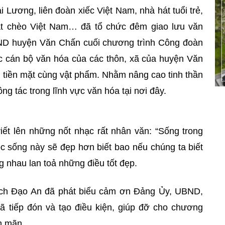
i Lương, liên đoàn xiếc Việt Nam, nhà hát tuổi trẻ,
hát chèo Việt Nam… đã tổ chức đêm giao lưu văn
BND huyện Văn Chấn cuối chương trình Công đoàn
ác cán bộ văn hóa của các thôn, xã của huyện Văn
 tiền mặt cùng vật phẩm. Nhằm nâng cao tinh thần
ng tác trong lĩnh vực văn hóa tại nơi đây.
ết lên những nốt nhạc rất nhân văn: “Sống trong
c sống này sẽ đẹp hơn biết bao nếu chúng ta biết
 nhau lan toả những điều tốt đẹp.
ích Đạo An đã phát biểu cảm ơn Đảng Ủy, UBND,
tiếp đón và tạo điều kiện, giúp đỡ cho chương
n mãn.