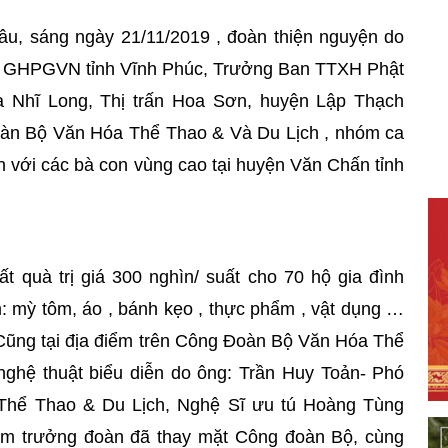
âu, sáng ngày 21/11/2019 , đoàn thiện nguyện do
S GHPGVN tỉnh Vĩnh Phúc, Trưởng Ban TTXH Phật
ùa Nhĩ Long, Thị trấn Hoa Sơn, huyện Lập Thạch
oàn Bộ Văn Hóa Thể Thao & Và Du Lịch , nhóm ca
n với các bà con vùng cao tại huyện Văn Chấn tỉnh
ất quà trị giá 300 nghìn/ suất cho 70 hộ gia đình
 mỳ tôm, áo , bánh kẹo , thực phẩm , vật dụng …
. Cũng tại địa điểm trên Công Đoàn Bộ Văn Hóa Thể
ghệ thuật biểu diễn do ông: Trần Huy Toản- Phó
Thể Thao & Du Lịch, Nghệ Sĩ ưu tú Hoàng Tùng
làm trưởng đoàn đã thay mặt Công đoàn Bộ, cùng