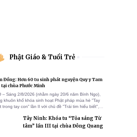
Phật Giáo & Tuổi Trẻ
 Đồng: Hơn 60 tu sinh phát nguyện Quy y Tam
 tại chùa Phước Minh
 – Sáng 2/8/2026 (nhằm ngày 20/6 năm Bính Ngọ),
ng khuôn khổ khóa sinh hoạt Phật pháp mùa hè "Tay
 trong tay con" lần II với chủ đề "Trái tim hiểu biết",
a Phước Minh (xã Hàm Kiệm) đã trang nghiêm tổ
Tây Ninh: Khóa tu “Tỏa sáng Từ
c lễ phát nguyện quy y Tam bảo cho hơn 60 tu sinh.
tâm” lần III tại chùa Đông Quang