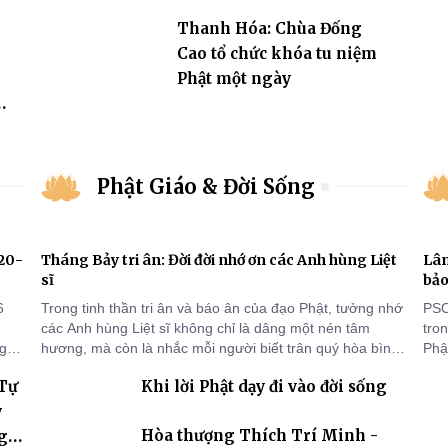
dân an
i
Thanh Hóa: Chùa Đống
Cao tổ chức khóa tu niệm
Phật một ngày
n
Phật Giáo & Đời Sống
920-
Tháng Bảy tri ân: Đời đời nhớ ơn các Anh hùng Liệt
Lâm
sĩ
bảo
6
Trong tinh thần tri ân và báo ân của đạo Phật, tưởng nhớ
PSO
các Anh hùng Liệt sĩ không chỉ là dâng một nén tâm
tro
ng
hương, mà còn là nhắc mỗi người biết trân quý hòa bình,
Phật
sống thiện lành và có trách nhiệm với quê hương, đất
chù
 Tự
Khi lời Phật dạy đi vào đời sống
nước.
chứ
y
Hòa thượng Thích Trí Minh -
g