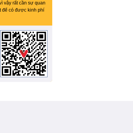
vì vậy rất cần sự quan
t để có được kinh phí