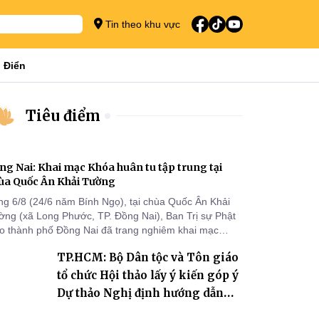
Tin theo khu vực
 Điển
Tiêu điểm
ng Nai: Khai mạc Khóa huân tu tập trung tại
ùa Quốc Ân Khải Tường
ng 6/8 (24/6 năm Bính Ngọ), tại chùa Quốc Ân Khải
ờng (xã Long Phước, TP. Đồng Nai), Ban Trị sự Phật
áo thành phố Đồng Nai đã trang nghiêm khai mạc
a huân tu tập trung trong mùa An cư kiết hạ Phật lịch
TP.HCM: Bộ Dân tộc và Tôn giáo
70 dành cho chư Tăng hành giả an cư tại chỗ khu vực
I, VIII và trường hạ chùa Quốc Ân Khải Tường.
tổ chức Hội thảo lấy ý kiến góp ý
Dự thảo Nghị định hướng dẫn
thi hành Luật Tín ngưỡng, tôn