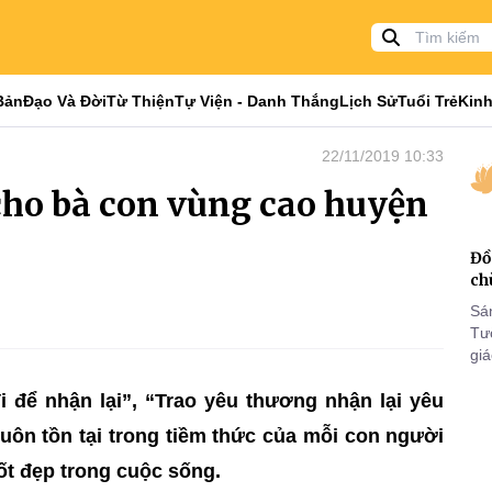
Bản
Đạo Và Đời
Từ Thiện
Tự Viện - Danh Thắng
Lịch Sử
Tuổi Trẻ
Kinh
22/11/2019 10:33
 cho bà con vùng cao huyện
Đồ
ch
Sá
Tư
gi
Khó
 để nhận lại”, “Trao yêu thương nhận lại yêu
25
VI
uôn tồn tại trong tiềm thức của mỗi con người
ốt đẹp trong cuộc sống.