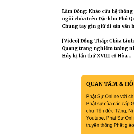
khai sơn Thích Hồng Ân
Lâm Đồng: Khảo cứu hệ thống
ngôi chùa trên Đặc khu Phú Q
Chung tay gìn giữ di sản văn 
Phật giáo nơi biển đảo
[Video] Đồng Tháp: Chùa Linh
Quang trang nghiêm tưởng n
Húy kị lần thứ XVIII cố Hòa
thượng Thích Nhuận Hiền
QUAN TÂM & HỖ
Phật Sự Online với ch
Phật sự của các cấp Gi
chư Tôn đức Tăng, Ni 
Youtube, Phật Sự Onli
truyền thông Phật gi