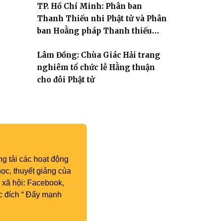
TP. Hồ Chí Minh: Phân ban
Thanh Thiếu nhi Phật tử và Phân
ban Hoằng pháp Thanh thiếu
niên TƯ tổng kết công tác Phật sự
Lâm Đồng: Chùa Giác Hải trang
nhiệm kỳ IX (2022 – 2027)
nghiêm tổ chức lễ Hằng thuận
cho đôi Phật tử
g tải các hoạt động
ọc, thuyết giảng của
 xã hội: Facebook,
c đích “ Đẩy mạnh