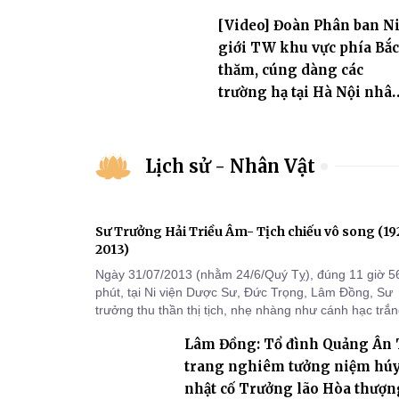
[Video] Đoàn Phân ban N
giới TW khu vực phía Bắc
thăm, cúng dàng các
trường hạ tại Hà Nội nhâ
mùa an cư PL.2570
Lịch sử - Nhân Vật
Sư Trưởng Hải Triều Âm- Tịch chiếu vô song (1
2013)
Ngày 31/07/2013 (nhằm 24/6/Quý Tỵ), đúng 11 giờ 5
phút, tại Ni viện Dược Sư, Đức Trọng, Lâm Đồng, Sư
trưởng thu thần thị tịch, nhẹ nhàng như cánh hạc trắ
bay về Tây phương, trụ thế 94 tuổi đời, 60 hạ lạp.
Lâm Đồng: Tổ đình Quảng Ân
trang nghiêm tưởng niệm hú
nhật cố Trưởng lão Hòa thượn