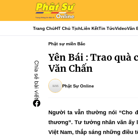
Trang Chủ
HT Chủ Tịch
Liên Kết
Tin Tức
Video
Văn 
Phật sự miền Bắc
Yên Bái : Trao quà
Văn Chấn
Phật Sự Online
Người ta vẫn thường nói “Cho đi
thương”. Tư tưởng nhân văn ấy l
Việt Nam, thắp sáng những điều t