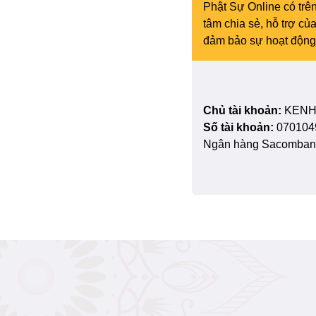
Phật Sự Online có trên
tâm chia sẻ, hỗ trợ c
đảm bảo sự hoạt động 
Chủ tài khoản:
KENH
Số tài khoản:
070104
Ngân hàng Sacombank