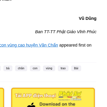
Vũ Dũng
Ban TT-TT Phật Giáo Vĩnh Phúc
à con vùng cao huyện Văn Chấn
appeared first on
bà
chăn
con
vùng
trao
Bái