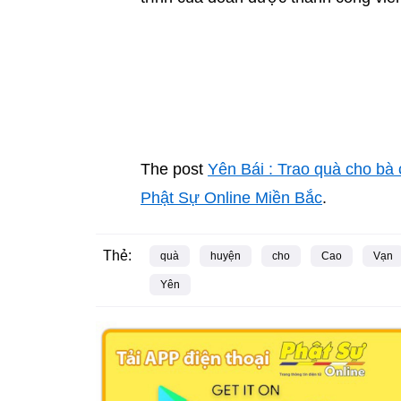
The post
Yên Bái : Trao quà cho b
Phật Sự Online Miền Bắc
.
Thẻ:
quà
huyện
cho
Cao
Vạn
Yên