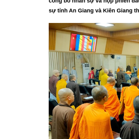
công bố nhân sự và họp phiên đầu 
sự tỉnh An Giang và Kiên Giang t