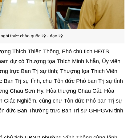
nghi thức chào quốc kỳ - đạo kỳ
hượng Thích Thiện Thống, Phó chủ tịch HĐTS,
ham dự có Thượng tọa Thích Minh Nhẫn, Ủy viên
g trực Ban Trị sự tỉnh; Thượng tọa Thích Viên
Ban Trị sự tỉnh, chư Tôn đức Phó ban Trị sự tỉnh
hượng Chau Sơn Hy, Hòa thượng Chau Cắt, Hòa
h Giác Nghiêm, cùng chư Tôn đức Phó ban Trị sự
Tôn đức Ban Thường trực Ban Trị sự GHPGVN tỉnh
hó chủ tịch UBND phường Vĩnh Thông cùng lãnh