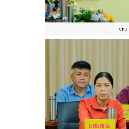
Chư T