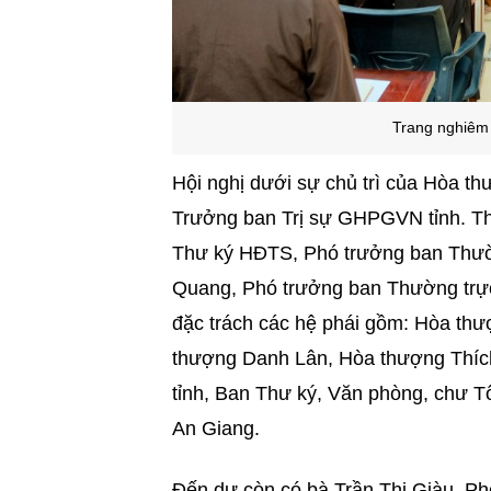
Trang nghiêm 
Hội nghị dưới sự chủ trì của Hòa t
Trưởng ban Trị sự GHPGVN tỉnh. T
Thư ký HĐTS, Phó trưởng ban Thườn
Quang, Phó trưởng ban Thường trực 
đặc trách các hệ phái gồm: Hòa t
thượng Danh Lân, Hòa thượng Thíc
tỉnh, Ban Thư ký, Văn phòng, chư 
An Giang.
Đến dự còn có bà Trần Thị Giàu, P