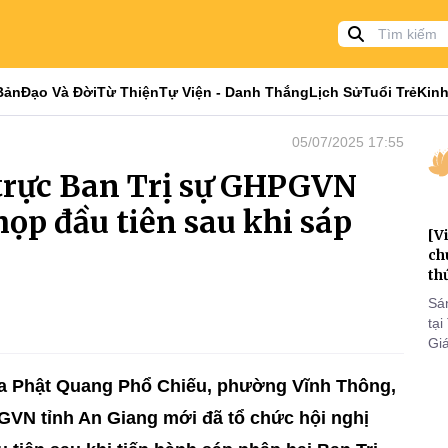
Bản
Đạo Và Đời
Từ Thiện
Tự Viện - Danh Thắng
Lịch Sử
Tuổi Trẻ
Kinh
05/07/2025 17:55
trực Ban Trị sự GHPGVN
họp đầu tiên sau khi sáp
[V
ch
th
Sá
tại
Gi
tri
to
hùa Phật Quang Phổ Chiếu, phường Vĩnh Thông,
VN tỉnh An Giang mới đã tổ chức hội nghị