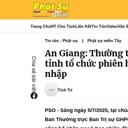
Trang Chủ
HT Chủ Tịch
Liên Kết
Tin Tức
Video
Văn 
Tin tức - Phật sự
Phật sự miền Tây
An Giang: Thường 
tỉnh tổ chức phiên 
nhập
Tích Trí
PSO - Sáng ngày 5/7/2025, tại c
Ban Thường trực Ban Trị sự GHPG