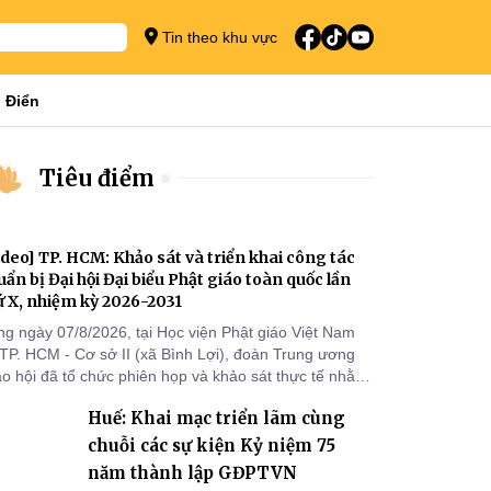
Tin theo khu vực
 Điển
Tiêu điểm
ideo] TP. HCM: Khảo sát và triển khai công tác
uẩn bị Đại hội Đại biểu Phật giáo toàn quốc lần
ứ X, nhiệm kỳ 2026-2031
ng ngày 07/8/2026, tại Học viện Phật giáo Việt Nam
 TP. HCM - Cơ sở II (xã Bình Lợi), đoàn Trung ương
áo hội đã tổ chức phiên họp và khảo sát thực tế nhằm
ển khai công tác chuẩn bị Đại hội Đại biểu Phật giáo
Huế: Khai mạc triển lãm cùng
àn quốc lần thứ X, nhiệm kỳ 2026-2031.
chuỗi các sự kiện Kỷ niệm 75
năm thành lập GĐPTVN