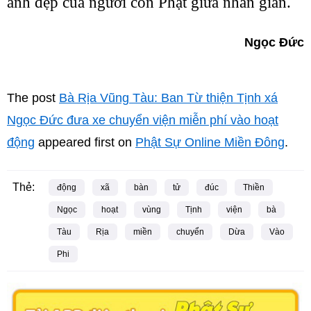
ảnh đẹp của người con Phật giữa nhân gian.
Ngọc Đức
The post
Bà Rịa Vũng Tàu: Ban Từ thiện Tịnh xá
Ngọc Đức đưa xe chuyển viện miễn phí vào hoạt
động
appeared first on
Phật Sự Online Miền Đông
.
Thẻ:
động
xã
bàn
tử
đúc
Thiền
Ngọc
hoạt
vùng
Tịnh
viện
bà
Tàu
Rịa
miền
chuyển
Dừa
Vào
Phi