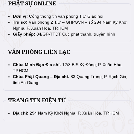
PHẬT SỰ ONLINE
Đơn vị:
Cổng thông tin văn phòng T.Ư Giáo hội
Trụ sở:
Văn phòng 2 T.Ư – GHPGVN – số 294 Nam Kỳ Khởi
Nghĩa, P. Xuân Hòa, TP.HCM
Giấy phép:
84/GP-TTĐT Cục phát thanh, truyền hình
VĂN PHÒNG LIÊN LẠC
Chùa Minh Đạo Địa chỉ:
12/3 BIS Kỳ Đồng, P. Xuân Hòa,
TP.HCM
Chùa Phật Quang – Địa chỉ:
83 Quang Trung, P. Rạch Giá,
tỉnh An Giang
TRANG TIN ĐIỆN TỬ
Địa chỉ:
294 Nam Kỳ Khởi Nghĩa, P. Xuân Hòa, TP.HCM