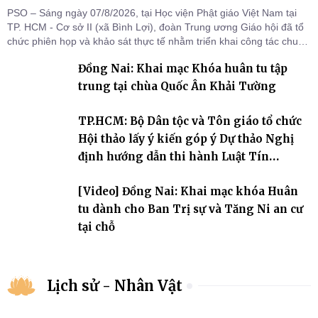
PSO – Sáng ngày 07/8/2026, tại Học viện Phật giáo Việt Nam tại
TP. HCM - Cơ sở II (xã Bình Lợi), đoàn Trung ương Giáo hội đã tổ
chức phiên họp và khảo sát thực tế nhằm triển khai công tác chuẩn
bị Đại hội Đại biểu Phật giáo toàn quốc lần thứ X, nhiệm kỳ 2026-
Đồng Nai: Khai mạc Khóa huân tu tập
2031.
trung tại chùa Quốc Ân Khải Tường
TP.HCM: Bộ Dân tộc và Tôn giáo tổ chức
Hội thảo lấy ý kiến góp ý Dự thảo Nghị
định hướng dẫn thi hành Luật Tín
ngưỡng, tôn giáo
[Video] Đồng Nai: Khai mạc khóa Huân
tu dành cho Ban Trị sự và Tăng Ni an cư
tại chỗ
Lịch sử - Nhân Vật