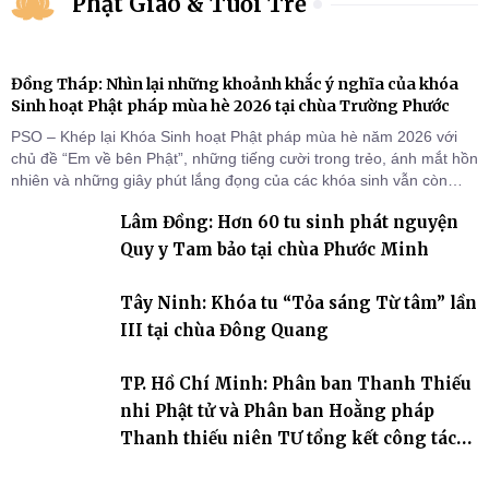
Phật Giáo & Tuổi Trẻ
Đồng Tháp: Nhìn lại những khoảnh khắc ý nghĩa của khóa
Sinh hoạt Phật pháp mùa hè 2026 tại chùa Trường Phước
PSO – Khép lại Khóa Sinh hoạt Phật pháp mùa hè năm 2026 với
chủ đề “Em về bên Phật”, những tiếng cười trong trẻo, ánh mắt hồn
nhiên và những giây phút lắng đọng của các khóa sinh vẫn còn
đọng lại dưới mái chùa Trường Phước (xã Tân Hương, tỉnh Đồng
Lâm Đồng: Hơn 60 tu sinh phát nguyện
Tháp). Những tuần tu học ngắn ngủi nhưng đã trở thành hành
trang quý báu, gieo những hạt giống thiện l
Quy y Tam bảo tại chùa Phước Minh
Tây Ninh: Khóa tu “Tỏa sáng Từ tâm” lần
III tại chùa Đông Quang
TP. Hồ Chí Minh: Phân ban Thanh Thiếu
nhi Phật tử và Phân ban Hoằng pháp
Thanh thiếu niên TƯ tổng kết công tác
Phật sự nhiệm kỳ IX (2022 – 2027)