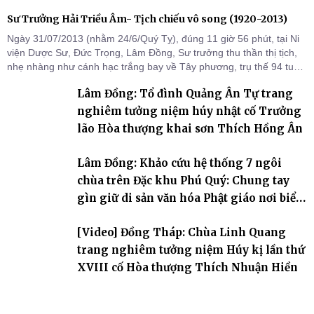
Sư Trưởng Hải Triều Âm- Tịch chiếu vô song (1920-2013)
Ngày 31/07/2013 (nhằm 24/6/Quý Tỵ), đúng 11 giờ 56 phút, tại Ni
viện Dược Sư, Đức Trọng, Lâm Đồng, Sư trưởng thu thần thị tịch,
nhẹ nhàng như cánh hạc trắng bay về Tây phương, trụ thế 94 tuổi
đời, 60 hạ lạp.
Lâm Đồng: Tổ đình Quảng Ân Tự trang
nghiêm tưởng niệm húy nhật cố Trưởng
lão Hòa thượng khai sơn Thích Hồng Ân
Lâm Đồng: Khảo cứu hệ thống 7 ngôi
chùa trên Đặc khu Phú Quý: Chung tay
gìn giữ di sản văn hóa Phật giáo nơi biển
đảo
[Video] Đồng Tháp: Chùa Linh Quang
trang nghiêm tưởng niệm Húy kị lần thứ
XVIII cố Hòa thượng Thích Nhuận Hiền