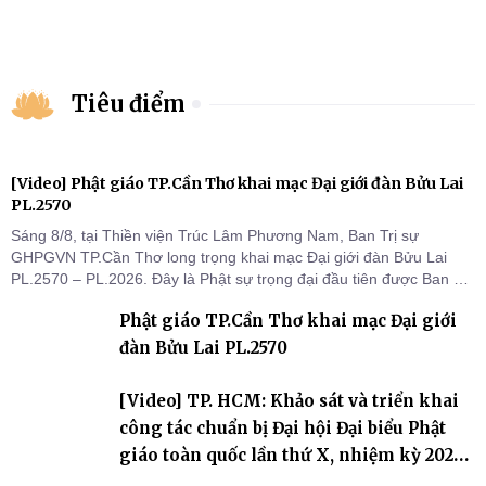
Tiêu điểm
[Video] Phật giáo TP.Cần Thơ khai mạc Đại giới đàn Bửu Lai
PL.2570
Sáng 8/8, tại Thiền viện Trúc Lâm Phương Nam, Ban Trị sự
GHPGVN TP.Cần Thơ long trọng khai mạc Đại giới đàn Bửu Lai
PL.2570 – PL.2026. Đây là Phật sự trọng đại đầu tiên được Ban Trị
sự triển khai sau thành công của Đại hội Phật giáo thành phố lần
Phật giáo TP.Cần Thơ khai mạc Đại giới
thứ I, thể hiện sự quan tâm đối với công tác truyền giới, đào tạo
Tăng tài và tiếp nối mạng mạch Tăng-g
đàn Bửu Lai PL.2570
[Video] TP. HCM: Khảo sát và triển khai
công tác chuẩn bị Đại hội Đại biểu Phật
giáo toàn quốc lần thứ X, nhiệm kỳ 2026-
2031