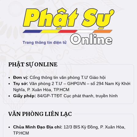
PHẬT SỰ ONLINE
Đơn vị:
Cổng thông tin văn phòng T.Ư Giáo hội
Trụ sở:
Văn phòng 2 T.Ư – GHPGVN – số 294 Nam Kỳ Khởi
Nghĩa, P. Xuân Hòa, TP.HCM
Giấy phép:
84/GP-TTĐT Cục phát thanh, truyền hình
VĂN PHÒNG LIÊN LẠC
Chùa Minh Đạo Địa chỉ:
12/3 BIS Kỳ Đồng, P. Xuân Hòa,
TP.HCM