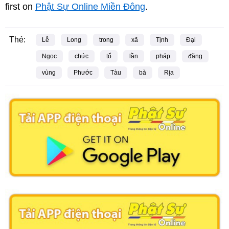
first on
Phật Sự Online Miền Đông
.
Thẻ:
Lễ
Long
trong
xã
Tịnh
Đại
Ngọc
chức
tổ
lần
pháp
đăng
vùng
Phước
Tàu
bà
Rịa