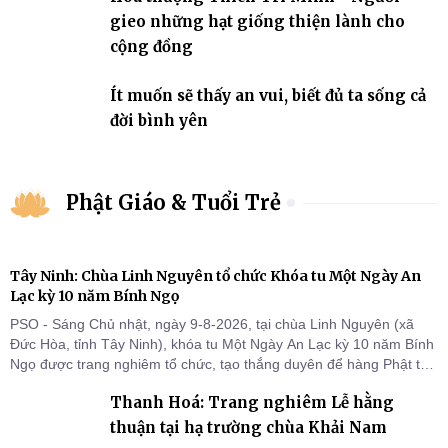
gieo những hạt giống thiện lành cho
cộng đồng
Ít muốn sẽ thấy an vui, biết đủ ta sống cả
đời bình yên
Phật Giáo & Tuổi Trẻ
Tây Ninh: Chùa Linh Nguyên tổ chức Khóa tu Một Ngày An
Lạc kỳ 10 năm Bính Ngọ
PSO - Sáng Chủ nhật, ngày 9-8-2026, tại chùa Linh Nguyên (xã
Đức Hòa, tỉnh Tây Ninh), khóa tu Một Ngày An Lạc kỳ 10 năm Bính
Ngọ được trang nghiêm tổ chức, tạo thắng duyên để hàng Phật tử
tại gia trở về nương tựa Tam bảo, lắng đọng thân tâm và vun bồi
Thanh Hoá: Trang nghiêm Lễ hằng
đời sống thiện lành.
thuận tại hạ trường chùa Khải Nam