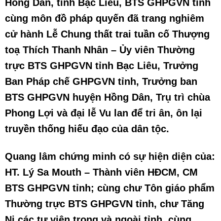
Hồng Dân, tỉnh Bạc Liêu, BTS GHPGVN tỉnh
cùng môn đồ pháp quyến đã trang nghiêm
cử hành Lễ Chung thất trai tuần cố Thượng
toạ Thích Thanh Nhân – Ủy viên Thường
trực BTS GHPGVN tỉnh Bạc Liêu, Trưởng
Ban Pháp chế GHPGVN tỉnh, Trưởng ban
BTS GHPGVN huyện Hồng Dân, Trụ trì chùa
Phong Lợi và đại lễ Vu lan để tri ân, ôn lại
truyền thống hiếu đạo của dân tộc.
Quang lâm chứng minh có sự hiện diện của:
HT. Lý Sa Mouth – Thành viên HĐCM, CM
BTS GHPGVN tỉnh; cùng chư Tôn giáo phẩm
Thường trực BTS GHPGVN tỉnh, chư Tăng
Ni các tự viện trong và ngoài tỉnh, cùng