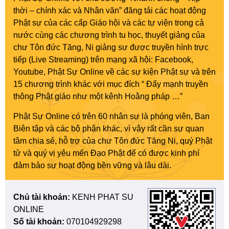
thời – chính xác và Nhân văn” đăng tải các hoạt động
Phật sự của các cấp Giáo hội và các tự viện trong cả
nước cùng các chương trình tu học, thuyết giảng của
chư Tôn đức Tăng, Ni giảng sư được truyền hình trực
tiếp (Live Streaming) trên mạng xã hội: Facebook,
Youtube, Phật Sự Online về các sự kiện Phật sự và trên
15 chương trình khác với mục đích “ Đẩy mạnh truyền
thông Phật giáo như một kênh Hoằng pháp …”
Phật Sự Online có trên 60 nhân sự là phóng viên, Ban
Biên tập và các bộ phận khác, vì vậy rất cần sự quan
tâm chia sẻ, hỗ trợ của chư Tôn đức Tăng Ni, quý Phật
tử và quý vị yêu mến Đạo Phật để có được kinh phí
đảm bảo sự hoạt động bền vững và lâu dài.
Chủ tài khoản:
KENH PHAT SU
ONLINE
Số tài khoản:
070104929298