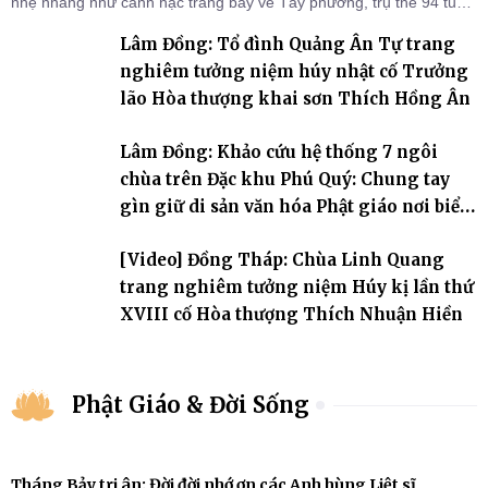
nhẹ nhàng như cánh hạc trắng bay về Tây phương, trụ thế 94 tuổi
đời, 60 hạ lạp.
Lâm Đồng: Tổ đình Quảng Ân Tự trang
nghiêm tưởng niệm húy nhật cố Trưởng
lão Hòa thượng khai sơn Thích Hồng Ân
Lâm Đồng: Khảo cứu hệ thống 7 ngôi
chùa trên Đặc khu Phú Quý: Chung tay
gìn giữ di sản văn hóa Phật giáo nơi biển
đảo
[Video] Đồng Tháp: Chùa Linh Quang
trang nghiêm tưởng niệm Húy kị lần thứ
XVIII cố Hòa thượng Thích Nhuận Hiền
Phật Giáo & Đời Sống
Tháng Bảy tri ân: Đời đời nhớ ơn các Anh hùng Liệt sĩ