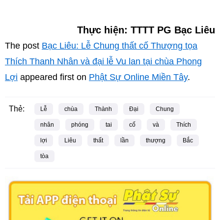
Thực hiện: TTTT PG Bạc Liêu
The post
Bạc Liêu: Lễ Chung thất cố Thượng tọa
Thích Thanh Nhân và đại lễ Vu lan tại chùa Phong
Lợi
appeared first on
Phật Sự Online Miền Tây
.
Thẻ:
Lễ
chùa
Thành
Đại
Chung
nhân
phóng
tai
cố
và
Thích
lợi
Liêu
thất
lần
thượng
Bắc
tòa