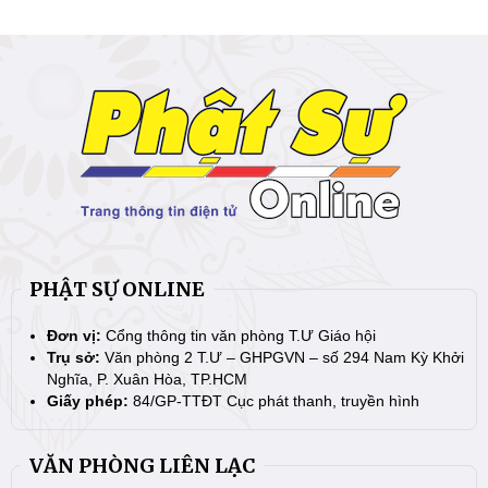
PHẬT SỰ ONLINE
Đơn vị:
Cổng thông tin văn phòng T.Ư Giáo hội
Trụ sở:
Văn phòng 2 T.Ư – GHPGVN – số 294 Nam Kỳ Khởi
Nghĩa, P. Xuân Hòa, TP.HCM
Giấy phép:
84/GP-TTĐT Cục phát thanh, truyền hình
VĂN PHÒNG LIÊN LẠC