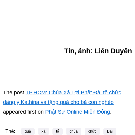
Tin,
ảnh
: Liên Duyên
The post
TP.HCM: Chùa Xá Lợi Phật Đài tổ chức
dâng y Kathina và tặng quà cho bà con nghèo
appeared first on
Phật Sự Online Miền Đông
.
Thẻ:
quà
xã
tổ
chùa
chức
Đại