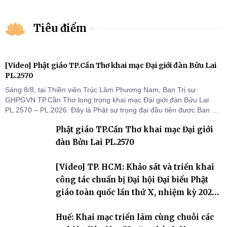
Tiêu điểm
[Video] Phật giáo TP.Cần Thơ khai mạc Đại giới đàn Bửu Lai
PL.2570
Sáng 8/8, tại Thiền viện Trúc Lâm Phương Nam, Ban Trị sự
GHPGVN TP.Cần Thơ long trọng khai mạc Đại giới đàn Bửu Lai
PL.2570 – PL.2026. Đây là Phật sự trọng đại đầu tiên được Ban Trị
sự triển khai sau thành công của Đại hội Phật giáo thành phố lần
Phật giáo TP.Cần Thơ khai mạc Đại giới
thứ I, thể hiện sự quan tâm đối với công tác truyền giới, đào tạo
Tăng tài và tiếp nối mạng mạch Tăng-g
đàn Bửu Lai PL.2570
[Video] TP. HCM: Khảo sát và triển khai
công tác chuẩn bị Đại hội Đại biểu Phật
giáo toàn quốc lần thứ X, nhiệm kỳ 2026-
2031
Huế: Khai mạc triển lãm cùng chuỗi các