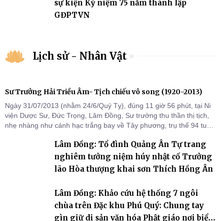
sự kiện Kỷ niệm 75 năm thành lập
GĐPTVN
Lịch sử - Nhân Vật
Sư Trưởng Hải Triều Âm- Tịch chiếu vô song (1920-2013)
Ngày 31/07/2013 (nhằm 24/6/Quý Tỵ), đúng 11 giờ 56 phút, tại Ni
viện Dược Sư, Đức Trọng, Lâm Đồng, Sư trưởng thu thần thị tịch,
nhẹ nhàng như cánh hạc trắng bay về Tây phương, trụ thế 94 tuổi
đời, 60 hạ lạp.
Lâm Đồng: Tổ đình Quảng Ân Tự trang
nghiêm tưởng niệm húy nhật cố Trưởng
lão Hòa thượng khai sơn Thích Hồng Ân
Lâm Đồng: Khảo cứu hệ thống 7 ngôi
chùa trên Đặc khu Phú Quý: Chung tay
gìn giữ di sản văn hóa Phật giáo nơi biển