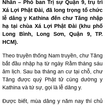
Nhân
–
Phó ban
T
rị sự
Quận
9
,
trụ trì
Xá Lợi Phật Đài, đã long trọng tổ chức
l
ễ dâng y Kathina đến
c
hư Tăng nhập
hạ tại chùa Xá Lợi Phật Đài
(k
hu
phố
Long Bình, Long Sơn, Q
uận
9, T
P
.
HCM
).
Theo truyền thống Nam truyền, chư Tăng
bắt đầu nhập hạ từ ngày Rằm tháng sáu
âm lịch. Sau ba tháng an cư tại chỗ, chư
Tăng được quý Phật tử cúng dường y
Kathina và tứ sự, gọi là lễ dâng y.
Được biết, mùa dâng y năm nay thí chủ