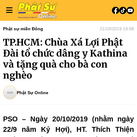
Phật sự miền Đông
21/10/2019 19:08
TP.HCM: Chùa Xá Lợi Phật
Đài tổ chức dâng y Kathina
và tặng quà cho bà con
nghèo
Phật Sự Online
PSO –
Ngày 20/10/2019 (
n
hằm ngày
22/9 năm
K
ỷ
H
ợi)
,
HT. Thích Thiện