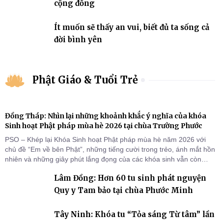
cộng đồng
Ít muốn sẽ thấy an vui, biết đủ ta sống cả
đời bình yên
Phật Giáo & Tuổi Trẻ
Đồng Tháp: Nhìn lại những khoảnh khắc ý nghĩa của khóa
Sinh hoạt Phật pháp mùa hè 2026 tại chùa Trường Phước
PSO – Khép lại Khóa Sinh hoạt Phật pháp mùa hè năm 2026 với
chủ đề “Em về bên Phật”, những tiếng cười trong trẻo, ánh mắt hồn
nhiên và những giây phút lắng đọng của các khóa sinh vẫn còn
đọng lại dưới mái chùa Trường Phước (xã Tân Hương, tỉnh Đồng
Lâm Đồng: Hơn 60 tu sinh phát nguyện
Tháp). Những tuần tu học ngắn ngủi nhưng đã trở thành hành
trang quý báu, gieo những hạt giống thiện l
Quy y Tam bảo tại chùa Phước Minh
Tây Ninh: Khóa tu “Tỏa sáng Từ tâm” lần