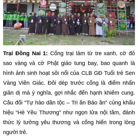
Trại Đồng Nai 1:
Cổng trại làm từ tre xanh, cờ đỏ
sao vàng và cờ Phật giáo tung bay, bao quanh là
hình ảnh sinh hoạt sôi nổi của CLB GĐ Tuổi trẻ Sen
Vàng Viên Giác. Đôi dép trước cổng là điểm nhấn
giản dị mà ý nghĩa, gợi nhắc đến hạnh khiêm cung.
Câu đối “Tự hào dân tộc – Tri ân Báo ân” cùng khẩu
hiệu “Hè Yêu Thương” như ngọn lửa nội tâm, đánh
thức lý tưởng yêu thương và cống hiến trong lòng
người trẻ.