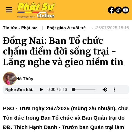
Tin tức - Phật sự
Phật giáo & tuổi trẻ
26/07/2025 18:18
Phật sự miền Đông
Đồng Nai: Ban Tổ chức
Ban Hướng dẫn Phật tử
chấm điểm đời sống trại -
Lắng nghe và gieo niềm tin
Hồ Thủy
Nghe đọc bài:
PSO - Trưa ngày 26/7/2025 (mùng 2/6 nhuận), chư
Tôn đức trong Ban Tổ chức và Ban Quản trại do
ĐĐ. Thích Hạnh Danh - Trưởn ban Quản trại làm