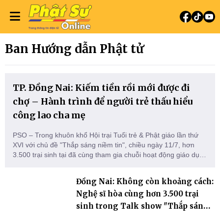
Ban Hướng dẫn Phật tử
TP. Đồng Nai: Kiếm tiền rồi mới được đi
chợ – Hành trình để người trẻ thấu hiểu
công lao cha mẹ
PSO – Trong khuôn khổ Hội trại Tuổi trẻ & Phật giáo lần thứ
XVI với chủ đề "Thắp sáng niềm tin", chiều ngày 11/7, hơn
3.500 trại sinh tại đã cùng tham gia chuỗi hoạt động giáo dục
trải nghiệm gồm Trò chơi lớn, Phiên chợ quê hương và Hội thi
Mâm cơm hiếu hạnh. Không đơn thuần là những hoạt động
Đồng Nai: Không còn khoảng cách:
vui chơi, đây là hành trình giúp người trẻ rèn luyện t
Nghệ sĩ hòa cùng hơn 3.500 trại
sinh trong Talk show "Thắp sáng
niềm tin"