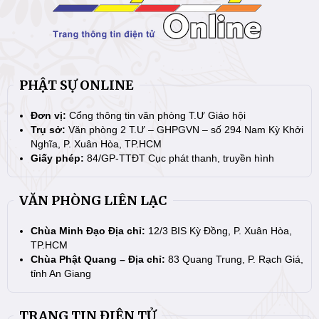
PHẬT SỰ ONLINE
Đơn vị:
Cổng thông tin văn phòng T.Ư Giáo hội
Trụ sở:
Văn phòng 2 T.Ư – GHPGVN – số 294 Nam Kỳ Khởi
Nghĩa, P. Xuân Hòa, TP.HCM
Giấy phép:
84/GP-TTĐT Cục phát thanh, truyền hình
VĂN PHÒNG LIÊN LẠC
Chùa Minh Đạo Địa chỉ:
12/3 BIS Kỳ Đồng, P. Xuân Hòa,
TP.HCM
Chùa Phật Quang – Địa chỉ:
83 Quang Trung, P. Rạch Giá,
tỉnh An Giang
TRANG TIN ĐIỆN TỬ