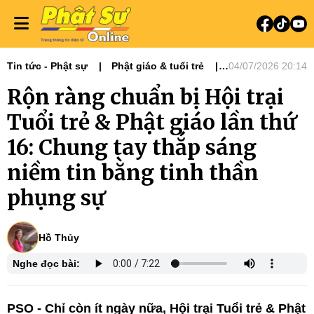
Tin tức - Phật sự
Phật giáo & tuổi trẻ
04/07/2026 20:14
Phật sự miền Đông
Tiêu điểm
Rộn ràng chuẩn bị Hội trại
Ban Hướng dẫn Phật tử
Ban Hoằng pháp
Tuổi trẻ & Phật giáo lần thứ
16: Chung tay thắp sáng
niềm tin bằng tinh thần
phụng sự
Hồ Thủy
Nghe đọc bài:
PSO - Chỉ còn ít ngày nữa, Hội trại Tuổi trẻ & Phật