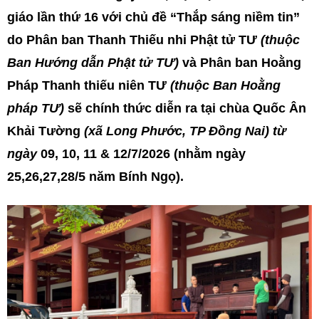
giáo lần thứ 16 với chủ đề “Thắp sáng niềm tin”
do Phân ban Thanh Thiếu nhi Phật tử TƯ
(thuộc
Ban Hướng dẫn Phật tử TƯ)
và Phân ban Hoằng
Pháp Thanh thiếu niên TƯ
(thuộc Ban Hoằng
pháp TƯ)
sẽ chính thức diễn ra tại chùa Quốc Ân
Khải Tường
(xã Long Phước, TP Đồng Nai) từ
ngày
09, 10, 11 & 12/7/2026 (nhằm ngày
25,26,27,28/5 năm Bính Ngọ).