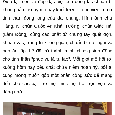
Điều tạo nên vẻ đẹp đặc biệt của công tác chuẩn bị
không nằm ở quy mô hay khối lượng công việc, mà ở
tinh thần đồng lòng của đại chúng. Hình ảnh chư
Tăng, Ni chùa Quốc Ân Khải Tường, chùa Giác Hải
(Lâm Đồng) cùng các phật tử chung tay quét dọn,
khuân vác, trang trí không gian, chuẩn bị nơi nghỉ và
bếp ăn tập thể đã trở thành minh chứng sinh động
cho tinh thần "phục vụ là tu tập". Mỗi giọt mồ hôi rơi
xuống hôm nay đều chất chứa niềm hoan hỷ, bởi ai
cũng mong muốn góp một phần công sức để mang
đến cho các bạn trẻ một mùa hội trại trọn vẹn và
đáng nhớ.