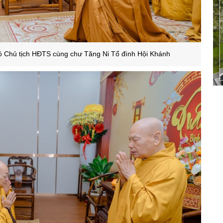
 Chủ tịch HĐTS cùng chư Tăng Ni Tổ đình Hội Khánh