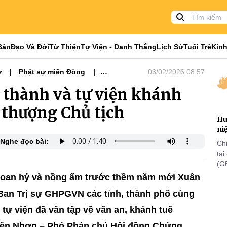
Bản
Đạo Và Đời
Từ Thiện
Tự Viện - Danh Thắng
Lịch Sử
Tuổi Trẻ
Kinh
ự
Phật sự miền Đông
03/02/2026 08:57
, thành và tự viện khánh
 thượng Chủ tịch
Hu
ni
Nghe đọc bài:
Ch
tạ
(G
lã
 hoan hỷ và nồng ấm trước thềm năm mới Xuân
th
Ban Trị sự GHPGVN các tỉnh, thành phố cùng
 tự viện đã vân tập về vấn an, khánh tuế
iện Nhơn – Phó Pháp chủ Hội đồng Chứng