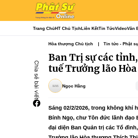
Trang Chủ
HT Chủ Tịch
Liên Kết
Tin Tức
Video
Văn 
Hòa thượng Chủ tịch
Tin tức - Phật s
Phật sự TƯGH
Nổi bật
Tiêu điểm
Ban Trị sự các tỉnh
tuế Trưởng lão Hòa
Ngọc Hằng
Sáng 02/2/2026, trong không khí
Bính Ngọ, chư Tôn đức lãnh đạo 
đại diện Ban Quản trị các Tổ đình,
Trưởng lão Hòa thượng Thích Th