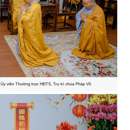
 Ủy viên Thường trực HĐTS, Trụ trì chùa Pháp Võ