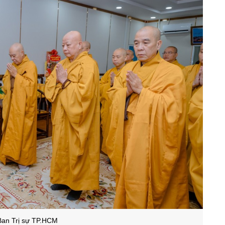
Ban Trị sự TP.HCM