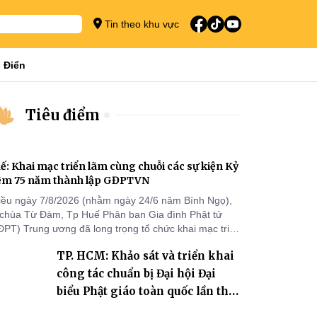
Tin theo khu vực
 Điển
Tiêu điểm
ế: Khai mạc triển lãm cùng chuỗi các sự kiện Kỷ
ệm 75 năm thành lập GĐPTVN
iều ngày 7/8/2026 (nhằm ngày 24/6 năm Bính Ngọ),
i chùa Từ Đàm, Tp Huế Phân ban Gia đình Phật tử
ĐPT) Trung ương đã long trọng tổ chức khai mạc triển
m cùng chuỗi các sự kiện chào mừng Kỷ niệm 75 năm
TP. HCM: Khảo sát và triển khai
ành lập GĐPTVN.
công tác chuẩn bị Đại hội Đại
biểu Phật giáo toàn quốc lần thứ
X, nhiệm kỳ 2026-2031