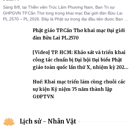
Sáng 8/8, tại Thiền viện Trúc Lâm Phương Nam, Ban Trị sự
GHPGVN TP.Cần Thơ long trọng khai mạc Đại giới đàn Bửu Lai
PL.2570 – PL.2026. Đây là Phật sự trọng đại đầu tiên được Ban Trị
sự triển khai sau thành công của Đại hội Phật giáo thành phố lần
Phật giáo TP.Cần Thơ khai mạc Đại giới
thứ I, thể hiện sự quan tâm đối với công tác truyền giới, đào tạo
Tăng tài và tiếp nối mạng mạch Tăng-g
đàn Bửu Lai PL.2570
[Video] TP. HCM: Khảo sát và triển khai
công tác chuẩn bị Đại hội Đại biểu Phật
giáo toàn quốc lần thứ X, nhiệm kỳ 2026-
2031
Huế: Khai mạc triển lãm cùng chuỗi các
sự kiện Kỷ niệm 75 năm thành lập
GĐPTVN
Lịch sử - Nhân Vật