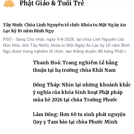
Phật Giáo & Tuổi Trẻ
Tây Ninh: Chùa Linh Nguyên tổ chức Khóa tu Một Ngày An
Lạc kỳ 10 năm Bính Ngọ
PSO - Sáng Chủ nhật, ngày 9-8-2026, tại chùa Linh Nguyên (xã
Đức Hòa, tỉnh Tây Ninh), khóa tu Một Ngày An Lạc kỳ 10 năm Bính
Ngọ được trang nghiêm tổ chức, tạo thắng duyên để hàng Phật tử
tại gia trở về nương tựa Tam bảo, lắng đọng thân tâm và vun bồi
Thanh Hoá: Trang nghiêm Lễ hằng
đời sống thiện lành.
thuận tại hạ trường chùa Khải Nam
Đồng Tháp: Nhìn lại những khoảnh khắc
ý nghĩa của khóa Sinh hoạt Phật pháp
mùa hè 2026 tại chùa Trường Phước
Lâm Đồng: Hơn 60 tu sinh phát nguyện
Quy y Tam bảo tại chùa Phước Minh