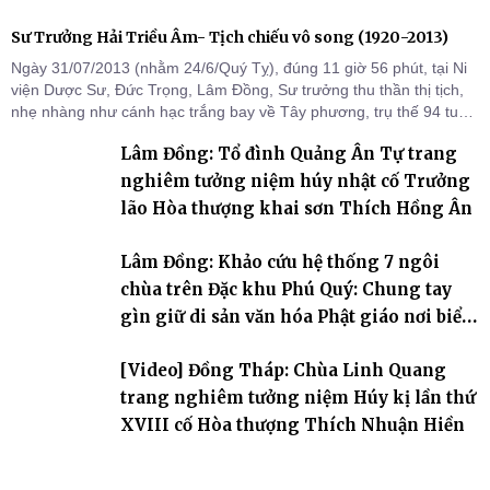
Sư Trưởng Hải Triều Âm- Tịch chiếu vô song (1920-2013)
Ngày 31/07/2013 (nhằm 24/6/Quý Tỵ), đúng 11 giờ 56 phút, tại Ni
viện Dược Sư, Đức Trọng, Lâm Đồng, Sư trưởng thu thần thị tịch,
nhẹ nhàng như cánh hạc trắng bay về Tây phương, trụ thế 94 tuổi
đời, 60 hạ lạp.
Lâm Đồng: Tổ đình Quảng Ân Tự trang
nghiêm tưởng niệm húy nhật cố Trưởng
lão Hòa thượng khai sơn Thích Hồng Ân
Lâm Đồng: Khảo cứu hệ thống 7 ngôi
chùa trên Đặc khu Phú Quý: Chung tay
gìn giữ di sản văn hóa Phật giáo nơi biển
đảo
[Video] Đồng Tháp: Chùa Linh Quang
trang nghiêm tưởng niệm Húy kị lần thứ
XVIII cố Hòa thượng Thích Nhuận Hiền