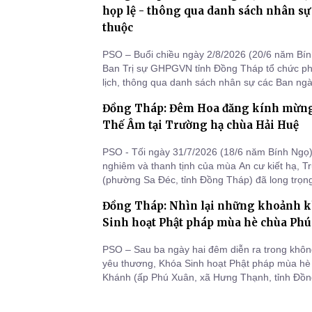
điệp yêu thương, kh
họp lệ - thông qua danh sách nhân sự
thuộc
PSO – Buổi chiều ngày 2/8/2026 (20/6 năm Bí
Ban Trị sự GHPGVN tỉnh Đồng Tháp tổ chức ph
lịch, thông qua danh sách nhân sự các Ban ngàn
khai một số công tác trọng tâm trong tháng 7 âm
Đồng Tháp: Đêm Hoa đăng kính mừng
Thế Âm tại Trường hạ chùa Hải Huệ
PSO - Tối ngày 31/7/2026 (18/6 năm Bính Ngọ),
nghiêm và thanh tịnh của mùa An cư kiết hạ, 
(phường Sa Đéc, tỉnh Đồng Tháp) đã long trọng
đăng kính mừng Khánh vía Đức Bồ tát Quán T
Đồng Tháp: Nhìn lại những khoảnh kh
Sinh hoạt Phật pháp mùa hè chùa Ph
PSO – Sau ba ngày hai đêm diễn ra trong không
yêu thương, Khóa Sinh hoạt Phật pháp mùa hè
Khánh (ấp Phú Xuân, xã Hưng Thạnh, tỉnh Đồng
lại nhiều dấu ấn đẹp trong lòng gần 250 khóa 
Ban Tổ chức.