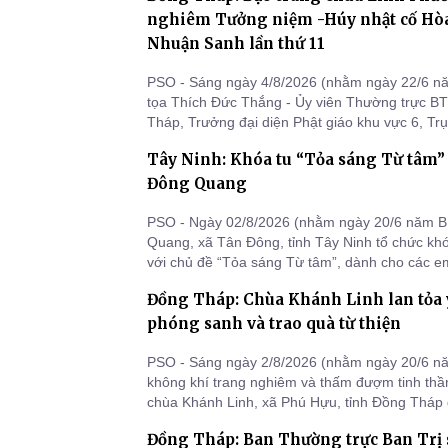
nghiêm Tưởng niệm -Húy nhật cố Hò
Nhuận Sanh lần thứ 11
PSO - Sáng ngày 4/8/2026 (nhằm ngày 22/6 n
tọa Thích Đức Thắng - Ủy viên Thường trực 
Tháp, Trưởng đại diện Phật giáo khu vực 6, Trụ
(Phật Đá), ấp 1, xã Tân Phước 1, tỉnh Đồng T
Tây Ninh: Khóa tu “Tỏa sáng Từ tâm” l
trang nghiêm tổ chức lễ Tưởng niệm Húy nhật
Nhuận Sanh lần thứ 11.
Đông Quang
PSO - Ngày 02/8/2026 (nhằm ngày 20/6 năm B
Quang, xã Tân Đông, tỉnh Tây Ninh tổ chức khóa t
với chủ đề “Tỏa sáng Từ tâm”, dành cho các em
Đồng Tháp: Chùa Khánh Linh lan tỏa 
phóng sanh và trao quà từ thiện
PSO - Sáng ngày 2/8/2026 (nhằm ngày 20/6 nă
không khí trang nghiêm và thấm đượm tinh thần
chùa Khánh Linh, xã Phú Hựu, tỉnh Đồng Tháp đ
phóng sanh kết hợp trao tặng quà đến các hộ g
Đồng Tháp: Ban Thường trực Ban Trị s
khó khăn trên địa bàn. Chương trình được tổ c