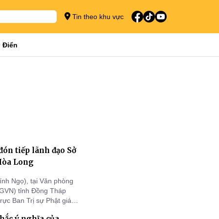
Tin theo khu vực
 Điển
đón tiếp lãnh đạo Sở
Hòa Long
nh Ngọ), tại Văn phòng
PGVN) tỉnh Đồng Tháp
ực Ban Trị sự Phật giáo
 Sở Nội vụ tỉnh Đồng
hắc ý nghĩa của