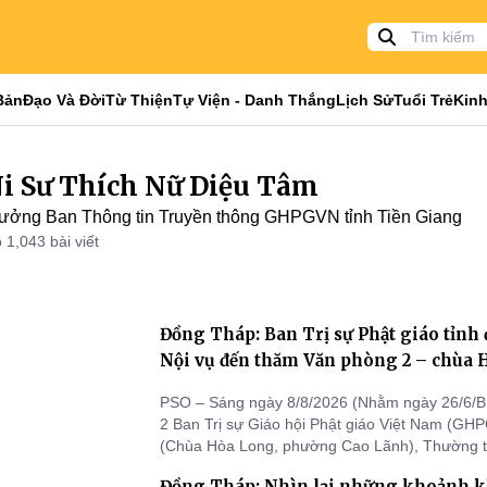
Bản
Đạo Và Đời
Từ Thiện
Tự Viện - Danh Thắng
Lịch Sử
Tuổi Trẻ
Kinh
i Sư Thích Nữ Diệu Tâm
ưởng Ban Thông tin Truyền thông GHPGVN tỉnh Tiền Giang
 1,043 bài viết
Đồng Tháp: Ban Trị sự Phật giáo tỉnh 
Nội vụ đến thăm Văn phòng 2 – chùa 
PSO – Sáng ngày 8/8/2026 (Nhằm ngày 26/6/Bí
2 Ban Trị sự Giáo hội Phật giáo Việt Nam (GH
(Chùa Hòa Long, phường Cao Lãnh), Thường tr
tỉnh đã trang trọng đón tiếp phái đoàn lãnh đạo
Đồng Tháp: Nhìn lại những khoảnh k