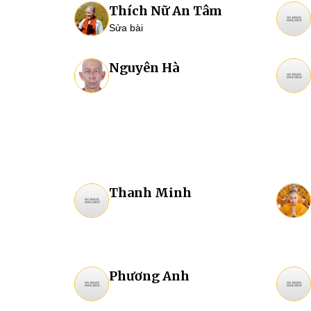
Thích Nữ An Tâm
Sửa bài
Nguyên Hà
Thanh Minh
Phương Anh