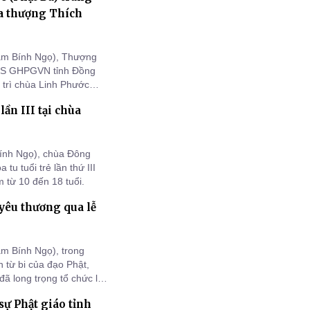
a thượng Thích
ăm Bính Ngọ), Thượng
BTS GHPGVN tỉnh Đồng
 trì chùa Linh Phước
háp cùng môn đồ tứ chúng
ần III tại chùa
 cố Hòa thượng Thích
ính Ngọ), chùa Đông
u tuổi trẻ lần thứ III
 từ 10 đến 18 tuổi.
yêu thương qua lễ
m Bính Ngọ), trong
 từ bi của đạo Phật,
ã long trọng tổ chức lễ
ia đình có hoàn cảnh
ự Phật giáo tỉnh
hức nhằm lan tỏa thông