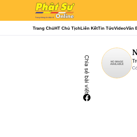
Trang Chủ
HT Chủ Tịch
Liên Kết
Tin Tức
Video
Văn 
N
Tr
Có