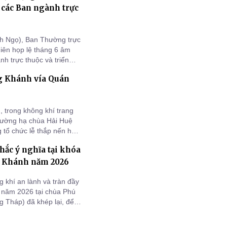
 các Ban ngành trực
nh Ngọ), Ban Thường trực
iên họp lệ tháng 6 âm
h trực thuộc và triển
 lịch.
 Khánh vía Quán
 trong không khí trang
Trường hạ chùa Hải Huệ
 tổ chức lễ thắp nến hoa
hế Âm thành đạo.
ắc ý nghĩa tại khóa
ú Khánh năm 2026
 khí an lành và tràn đầy
 năm 2026 tại chùa Phú
 Tháp) đã khép lại, để
sinh, quý phụ huynh và