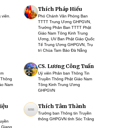
Thích Pháp Hiếu
 viên.
Phó Chánh Văn Phòng Ban
TTTT Trung Ương GHPGVN,
Trưởng Phân Ban TTTT Phật
Giáo Nam Tông Kinh Trung
Ương, UV Ban Phật Giáo Quốc
Tế Trung Ương GHPGVN, Trụ
trì Chùa Tam Bảo Đà Nẵng
CS. Lương Công Tuấn
êm
Uỷ viên Phân ban Thông Tin
 Thông
Truyền Thông Phật Giáo Nam
iáo Nam
Tông Kinh Trung Ương
GHPGVN
iệu
Thích Tâm Thành
Trưởng ban Thông tin Truyền
thông GHPGVN tỉnh Sóc Trăng
ruyền
 Giang