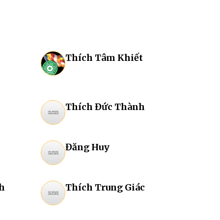
Thích Tâm Khiết
Thích Đức Thành
Đăng Huy
h
Thích Trung Giác