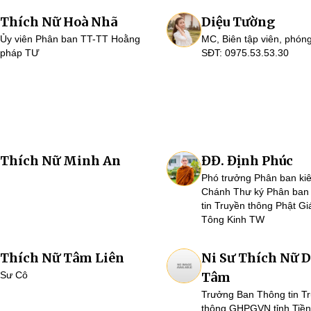
Thích Nữ Hoà Nhã
Diệu Tường
Ủy viên Phân ban TT-TT Hoằng
MC, Biên tập viên, phóng
pháp TƯ
SĐT: 0975.53.53.30
Thích Nữ Minh An
ĐĐ. Định Phúc
Phó trưởng Phân ban ki
Chánh Thư ký Phân ban
tin Truyền thông Phật G
Tông Kinh TW
Thích Nữ Tâm Liên
Ni Sư Thích Nữ D
Sư Cô
Tâm
Trưởng Ban Thông tin T
thông GHPGVN tỉnh Tiền