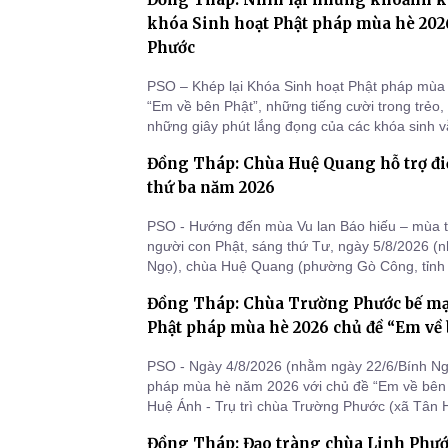
Tháp do bà Phạm Thị Ngọc Đào – Tỉnh ủy viên
vụ tỉnh làm trưởng
khóa Sinh hoạt Phật pháp mùa hè 202
Phước
PSO – Khép lại Khóa Sinh hoạt Phật pháp mùa
“Em về bên Phật”, những tiếng cười trong trẻo
những giây phút lắng đọng của các khóa sinh v
chùa Trường Phước (xã Tân Hương, tỉnh Đồng 
Đồng Tháp: Chùa Huệ Quang hỗ trợ điề
học ngắn ngủi nhưng đã trở thành hành trang 
giống thiện l
thứ ba năm 2026
PSO - Hướng đến mùa Vu lan Báo hiếu – mùa tr
người con Phật, sáng thứ Tư, ngày 5/8/2026 (
Ngọ), chùa Huệ Quang (phường Gò Công, tỉnh
chương trình phẫu thuật mắt từ thiện, hỗ trợ đi
Đồng Tháp: Chùa Trường Phước bế mạ
thủy tinh thể miễn phí cho 40 bệnh nhân có ho
tổng kinh phí 160.000.0
Phật pháp mùa hè 2026 chủ đề “Em về 
PSO - Ngày 4/8/2026 (nhằm ngày 22/6/Bính Ng
pháp mùa hè năm 2026 với chủ đề “Em về bên 
Huệ Ánh - Trụ trì chùa Trường Phước (xã Tân 
tổ chức lễ Bế mạc khép lại trong niềm hoan h
Đồng Tháp: Đạo tràng chùa Linh Phước
nhau trải nghiệm bên mái chùa của 200 em tu s