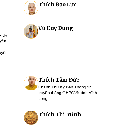
Thích Đạo Lực
Vũ Duy Dũng
- Ủy
uyền
uyền
Thích Tâm Đức
Chánh Thư Ký Ban Thông tin
truyền thông GHPGVN tỉnh Vĩnh
Long
Thích Thị Minh