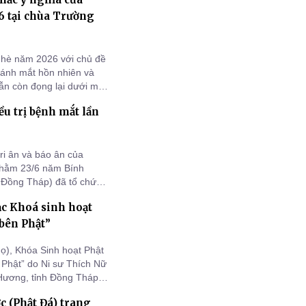
, Tân Giám đốc Sở Nội
6 tại chùa Trường
 hè năm 2026 với chủ đề
, ánh mắt hồn nhiên và
ẫn còn đọng lại dưới mái
Tháp). Những tuần tu
u trị bệnh mắt lần
quý báu, gieo những hạt
i ân và báo ân của
nhằm 23/6 năm Bính
 Đồng Tháp) đã tổ chức
ều trị cườm khô – đục
c Khoá sinh hoạt
àn cảnh khó khăn, với
bên Phật”
ọ), Khóa Sinh hoạt Phật
Phật” do Ni sư Thích Nữ
Hương, tỉnh Đồng Tháp)
ỷ sau những ngày cùng
 (Phật Đá) trang
inh.