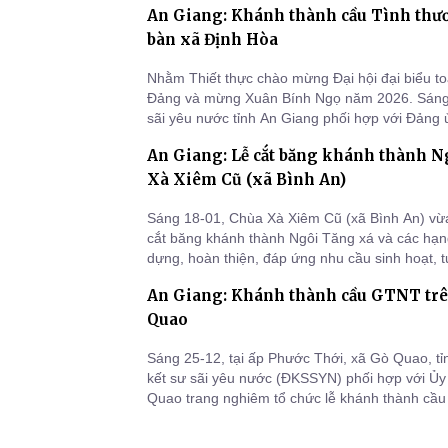
An Giang: Khánh thành cầu Tình thươn
Gò Quao, Long Thạnh, Mỹ Thuận và Chợ Vàm t
trao quà Tết ch
bàn xã Định Hòa
Nhằm Thiết thực chào mừng Đại hội đại biểu to
Đảng và mừng Xuân Bính Ngọ năm 2026. Sáng 
sãi yêu nước tỉnh An Giang phối hợp với Đảng
MTTQVN xã Định Hòa cùng các mạnh thường qu
An Giang: Lễ cắt băng khánh thành N
chức lễ cắt băng khánh thành cầu giao thông 
số 28” tại ấp Hòa Hớn, xã
Xà Xiêm Cũ (xã Bình An)
Sáng 18-01, Chùa Xà Xiêm Cũ (xã Bình An) vừa 
cắt băng khánh thành Ngôi Tăng xá và các hạn
dựng, hoàn thiện, đáp ứng nhu cầu sinh hoạt, 
đồng bào Phật tử Khmer tại địa phương.
An Giang: Khánh thành cầu GTNT trê
Quao
Sáng 25-12, tại ấp Phước Thới, xã Gò Quao, t
kết sư sãi yêu nước (ĐKSSYN) phối hợp với 
Quao trang nghiêm tổ chức lễ khánh thành cầ
khí ấm áp và tràn đầy niềm hoan hỷ của chư T
đạo chính quyền địa phương cùng đông đảo bà