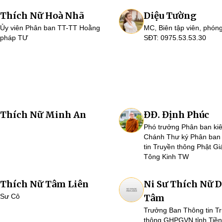
Thích Nữ Hoà Nhã
Diệu Tường
Ủy viên Phân ban TT-TT Hoằng
MC, Biên tập viên, phóng
pháp TƯ
SĐT: 0975.53.53.30
Thích Nữ Minh An
ĐĐ. Định Phúc
Phó trưởng Phân ban ki
Chánh Thư ký Phân ban
tin Truyền thông Phật G
Tông Kinh TW
Thích Nữ Tâm Liên
Ni Sư Thích Nữ D
Sư Cô
Tâm
Trưởng Ban Thông tin T
thông GHPGVN tỉnh Tiền