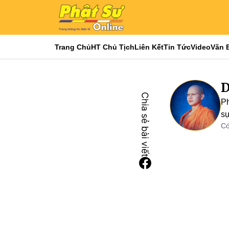
Trang Chủ
HT Chủ Tịch
Liên Kết
Tin Tức
Video
Văn 
D
Ph
s
Có