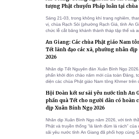
tượng Phật chuyển Pháp luân tại chùa
Sáng 21-03, trong không khí trang nghiêm, than
vị, chùa Rạch Sỏi (phường Rạch Giá, tỉnh An Gi
chức lễ cắt băng khánh thành tháp tập thể và a
Bổn Sư Chuyển Pháp Luân. Buổi lễ là sự kiện 
An Giang: Các chùa Phật giáo Nam tô
thành tựu viên mãn trong quá trình xây dựng, t
đời số
Tết lãnh đạo các xã, phường nhân dị
2026
Nhân dịp Tết Nguyên đán Xuân Bính Ngọ 2026, t
phấn khởi đón chào năm mới của toàn Đảng, to
diện các chùa Phật giáo Nam tông Khmer trên đ
tổ chức nhiều đoàn đến thăm và chúc Tết lãnh
Hội Đoàn kết sư sãi yêu nước tỉnh An 
UBND, Ủy ban MTTQ Việt Nam các xã, phường, t
phương trong t
phần quà Tết cho người dân có hoàn
dịp Xuân Bính Ngọ 2026
Nhân dịp Xuân Bính Ngọ năm 2026, với tinh thầ
Phật và truyền thống “lá lành đùm lá rách” của 
sãi yêu nước tỉnh An Giang đã phối hợp cùng S
tỉnh; Đảng ủy, HĐND, UBND, Ủy ban MTTQ Việ