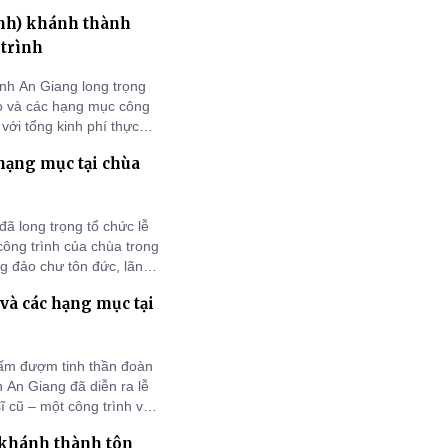
công chức Sở Dân tộc và
nh) khánh thành
 trình
ỉnh An Giang long trọng
ào và các hạng mục công
với tổng kinh phí thực
hạng mục tại chùa
ã long trọng tổ chức lễ
ông trình của chùa trong
g đảo chư tôn đức, lãnh
à các hạng mục tại
hấm đượm tinh thần đoàn
h An Giang đã diễn ra lễ
 cũ – một công trình văn
 sống tinh thần của đồng
 khánh thành tôn