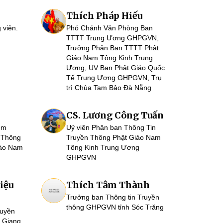
Thích Pháp Hiếu
 viên.
Phó Chánh Văn Phòng Ban
TTTT Trung Ương GHPGVN,
Trưởng Phân Ban TTTT Phật
Giáo Nam Tông Kinh Trung
Ương, UV Ban Phật Giáo Quốc
Tế Trung Ương GHPGVN, Trụ
trì Chùa Tam Bảo Đà Nẵng
CS. Lương Công Tuấn
êm
Uỷ viên Phân ban Thông Tin
 Thông
Truyền Thông Phật Giáo Nam
iáo Nam
Tông Kinh Trung Ương
GHPGVN
iệu
Thích Tâm Thành
Trưởng ban Thông tin Truyền
thông GHPGVN tỉnh Sóc Trăng
ruyền
 Giang