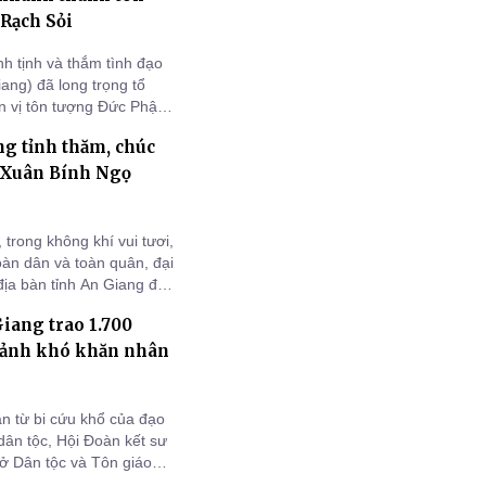
 Rạch Sỏi
h tịnh và thắm tình đạo
ang) đã long trọng tổ
n vị tôn tượng Đức Phật
quan trọng, đánh dấu
ng tỉnh thăm, chúc
ôn tạo cơ sở vật chất và
p Xuân Bính Ngọ
rong không khí vui tươi,
àn dân và toàn quân, đại
ịa bàn tỉnh An Giang đã
 đạo Đảng ủy, HĐND,
Giang trao 1.700
hị trấn tại các địa
 cảnh khó khăn nhân
n từ bi cứu khổ của đạo
dân tộc, Hội Đoàn kết sư
ở Dân tộc và Tôn giáo
t Nam các xã Định Hòa,