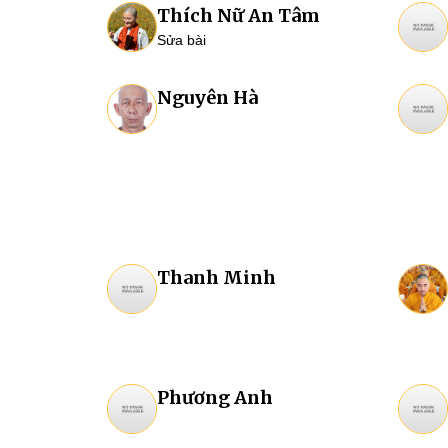
Thích Nữ An Tâm
Sửa bài
Nguyên Hà
Thanh Minh
Phương Anh