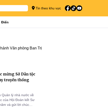
Tin theo khu vực
 Điển
Chánh Văn phòng Ban Trị
c mừng Sở Dân tộc
ày truyền thống
 Quản lý nhà nước về
ác của Hội Đoàn kết Sư
hăm và gửi lời chúc