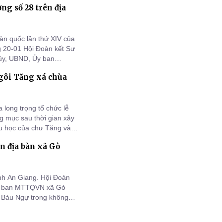
g số 28 trên địa
ổ chức chương trình
àn quốc lần thứ XIV của
20-01 Hội Đoàn kết Sư
 ủy, UBND, Ủy ban
ân đã long trọng tổ
gôi Tăng xá chùa
nông thôn “Tình Thương
long trọng tổ chức lễ
g mục sau thời gian xây
tu học của chư Tăng và
n địa bàn xã Gò
ỉnh An Giang. Hội Đoàn
Ủy ban MTTQVN xã Gò
u Bàu Ngự trong không
ôn đức Giáo phẩm, lãnh
 con nhân dân.