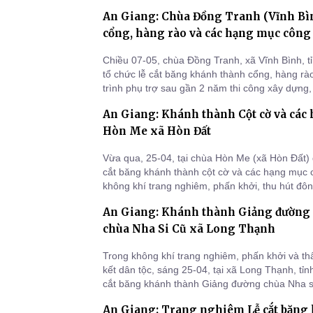
mừng tốt đẹp nhất tới Ban Lãnh đạo, cán bộ, 
An Giang: Chùa Đồng Tranh (Vĩnh Bì
Tôn giáo tỉnh An Giang.
cổng, hàng rào và các hạng mục công
Chiều 07-05, chùa Đồng Tranh, xã Vĩnh Bình, t
tổ chức lễ cắt băng khánh thành cổng, hàng r
trình phụ trợ sau gần 2 năm thi công xây dựng, 
hiện gần 2 tỷ đồng.
An Giang: Khánh thành Cột cờ và các 
Hòn Me xã Hòn Đất
Vừa qua, 25-04, tại chùa Hòn Me (xã Hòn Đất) đ
cắt băng khánh thành cột cờ và các hạng mục c
không khí trang nghiêm, phấn khởi, thu hút đôn
đạo địa phương cùng bà con Phật tử tham dự.
An Giang: Khánh thành Giảng đường v
chùa Nha Si Cũ xã Long Thạnh
Trong không khí trang nghiêm, phấn khởi và t
kết dân tộc, sáng 25-04, tại xã Long Thạnh, tỉn
cắt băng khánh thành Giảng đường chùa Nha sĩ
hóa, tâm linh có ý nghĩa quan trọng đối với đời
An Giang: Trang nghiêm Lễ cắt băng
bào Phật tử địa phương.