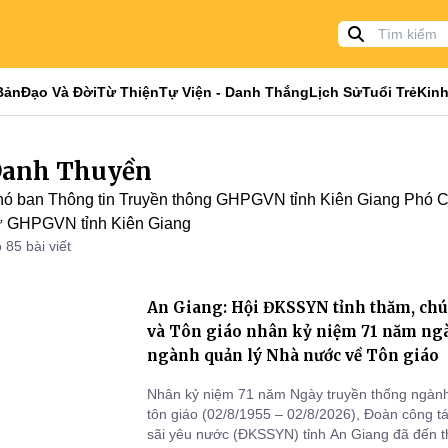
Bản
Đạo Và Đời
Từ Thiện
Tự Viện - Danh Thắng
Lịch Sử
Tuổi Trẻ
Kinh
anh Thuyền
ó ban Thông tin Truyền thông GHPGVN tỉnh Kiên Giang Phó 
ự GHPGVN tỉnh Kiên Giang
 85 bài viết
An Giang: Hội ĐKSSYN tỉnh thăm, chú
và Tôn giáo nhân kỷ niệm 71 năm ng
ngành quản lý Nhà nước về Tôn giáo
Nhân kỷ niệm 71 năm Ngày truyền thống ngành
tôn giáo (02/8/1955 – 02/8/2026), Đoàn công t
sãi yêu nước (ĐKSSYN) tỉnh An Giang đã đến t