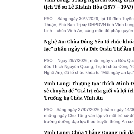
đạo. Đông đảo chư Tôn đức Tăng Ni cùng thiện
xa đã vân tập về
tịch Tổ sư Lê Khánh Hòa (1877 – 1947)
PSO – Sáng ngày 30/7/2026, tại Tổ đình Tuyên 
Thuận, Phó Ban Trị sự GHPGVN tỉnh Vĩnh Long,
Linh – chùa Vĩnh An, cùng môn đồ pháp quyến 
lễ tưởng niệm 79 năm ngày viên tịch Tổ sư Lê
Nghệ An: Chùa Đông Yên tổ chức khóa
1947).
lạc” nhân ngày vía Đức Quán Thế Âm 
PSO – Ngày 28/7/2026, nhân ngày vía Đức Qu
đức Thích Nguyên Quang, Trụ trì chùa Đông Yê
Nghệ An), đã tổ chức khóa tu “Một ngày an lạc”
thanh tịnh để thiện nam tín nữ, Phật tử trong v
Vĩnh Long: Thượng tọa Thích Minh Đ
nương tựa Tam bảo, nuôi dưỡng đời sống tâm l
niệm trong
sẻ chuyên đề “Giá trị của giới và lợi ích
Trường hạ Chùa Vĩnh An
PSO - Sáng ngày 27/07/2026 (nhằm ngày 14/06
những ngày Chư Tăng vân tập về một trú xứ để 
trưởng dưỡng đạo lực theo truyền thống An cư 
Trường hạ Chùa Vĩnh An (xã Thành Thới, tỉnh 
Vĩnh Long: Chùa Thắng Quang nối dài
đón TT. Thích Minh Đạo – UV TT BTS, Phụ trá