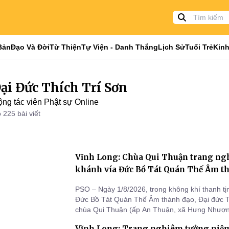
Bản
Đạo Và Đời
Từ Thiện
Tự Viện - Danh Thắng
Lịch Sử
Tuổi Trẻ
Kinh
ại Đức Thích Trí Sơn
ng tác viên Phật sự Online
 225 bài viết
Vĩnh Long: Chùa Qui Thuận trang ngh
khánh vía Đức Bồ Tát Quán Thế Âm t
PSO – Ngày 1/8/2026, trong không khí thanh t
Đức Bồ Tát Quán Thế Âm thành đạo, Đại đức Th
chùa Qui Thuận (ấp An Thuận, xã Hưng Nhượng
trang nghiêm tổ chức Đại lễ khánh vía Đức Bồ
Vĩnh Long: Trang nghiêm tưởng niệm