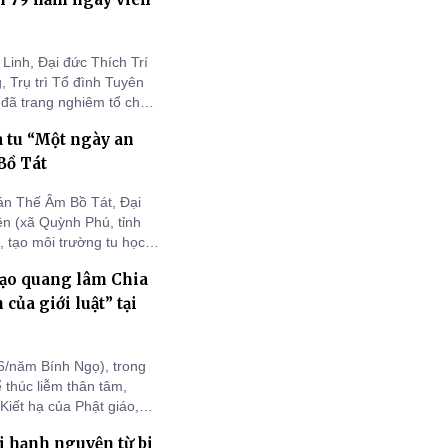
 nam tín nữ, Phật tử gần
Linh, Đại đức Thích Trí
 Trụ trì Tổ đình Tuyên
đã trang nghiêm tổ chức
 Khánh Hòa (1877 –
 tu “Một ngày an
Bồ Tát
án Thế Âm Bồ Tát, Đại
n (xã Quỳnh Phú, tỉnh
, tạo môi trường tu học
à ngoài địa phương trở về
ạo quang lâm Chia
inh và thực tập chánh
 của giới luật” tại
/năm Bính Ngọ), trong
thúc liễm thân tâm,
Kiết hạ của Phật giáo,
Vĩnh Long) vinh dự cung
 hạnh nguyện từ bi
ch Ban Hoằng pháp và