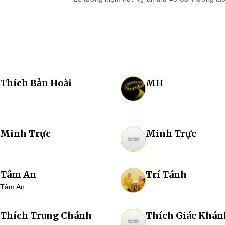
Lai cùng lễ hiệp kỵ chư vị giác linh tiền nhiệm trụ
Thích Bản Hoài
MH
Minh Trực
Minh Trực
Tâm An
Trí Tánh
Tâm An
Thích Trung Chánh
Thích Giác Khán