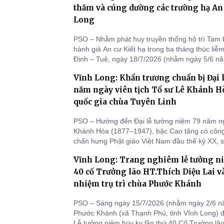
thăm và cúng dường các trường hạ An c
Long
PSO – Nhằm phát huy truyền thống hộ trì Tam
hành giả An cư Kiết hạ trong ba tháng thúc liễm
Định – Tuệ, ngày 18/7/2026 (nhằm ngày 5/6 n
Tôn đức Tăng Ni các tự viện thuộc khu vực qu
Vĩnh Long: Khẩn trương chuẩn bị Đại 
quang lâm thăm hỏi và cúng dường các trường h
Long. Đoà
năm ngày viên tịch Tổ sư Lê Khánh Hò
quốc gia chùa Tuyên Linh
PSO – Hướng đến Đại lễ tưởng niệm 79 năm ngà
Khánh Hòa (1877–1947), bậc Cao tăng có công 
chấn hưng Phật giáo Việt Nam đầu thế kỷ XX, 
(nhằm ngày 6/6 năm Bính Ngọ), dưới sự hướng
Vĩnh Long: Trang nghiêm lễ tưởng ni
Trí Thuận – Phó Trưởng Ban Trị sự GHPGVN tỉn
chùa Tuyên Linh – chùa Vĩ
40 cố Trưởng lão HT.Thích Diệu Lai và
nhiệm trụ trì chùa Phước Khánh
PSO – Sáng ngày 15/7/2026 (nhằm ngày 2/6 n
Phước Khánh (xã Thạnh Phú, tỉnh Vĩnh Long) đ
Lễ tưởng niệm húy kỵ lần thứ 40 Cố Trưởng lã