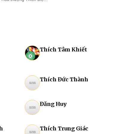
 trì.
Thích Tâm Khiết
Thích Đức Thành
Đăng Huy
h
Thích Trung Giác