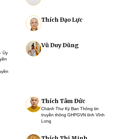
Thích Đạo Lực
Vũ Duy Dũng
- Ủy
uyền
uyền
Thích Tâm Đức
Chánh Thư Ký Ban Thông tin
truyền thông GHPGVN tỉnh Vĩnh
Long
Thích Thị Minh