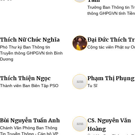
Trưởng Ban Thông tin T
thông GHPGVN tỉnh Tiền
Thích Nữ Chúc Nghĩa
Đại Đức Thích Tr
Phó Thư ký Ban Thông tin
Cộng tác viên Phật sự O
Truyền thông GHPGVN tỉnh Bình
Dương
Thích Thiện Ngọc
Phạm Thị Phụng
Thành viên Ban Biên Tập PSO
Tu Sĩ
Bùi Nguyễn Tuấn Anh
CS. Nguyên Văn
Chánh Văn Phòng Ban Thông
Hoàng
Tin Truyền Thông - Cán bộ VP