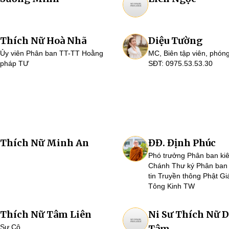
Thích Nữ Hoà Nhã
Diệu Tường
Ủy viên Phân ban TT-TT Hoằng
MC, Biên tập viên, phóng
pháp TƯ
SĐT: 0975.53.53.30
Thích Nữ Minh An
ĐĐ. Định Phúc
Phó trưởng Phân ban ki
Chánh Thư ký Phân ban
tin Truyền thông Phật G
Tông Kinh TW
Thích Nữ Tâm Liên
Ni Sư Thích Nữ D
Sư Cô
Tâm