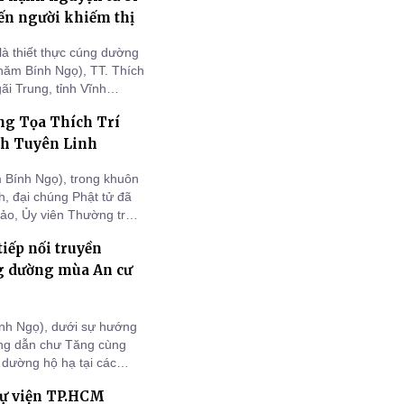
ến người khiếm thị
à thiết thực cúng dường
năm Bính Ngọ), TT. Thích
i Trung, tỉnh Vĩnh
phần quà đến bà con
ng Tọa Thích Trí
 góp phần sẻ chia những
nh Tuyên Linh
Bính Ngọ), trong khuôn
h, đại chúng Phật tử đã
ảo, Ủy viên Thường trực
Phó Trưởng ban Quản trị
iếp nối truyền
hoại với chủ đề “Quy y
ng dường mùa An cư
nh Ngọ), dưới sự hướng
ng dẫn chư Tăng cùng
dường hộ hạ tại các
 vực Bến Tre cũ), tiếp
tự viện TP.HCM
Việt Nam.