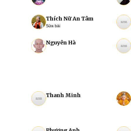
Thích Nữ An Tâm
Sửa bài
Nguyên Hà
Thanh Minh
Phương Anh