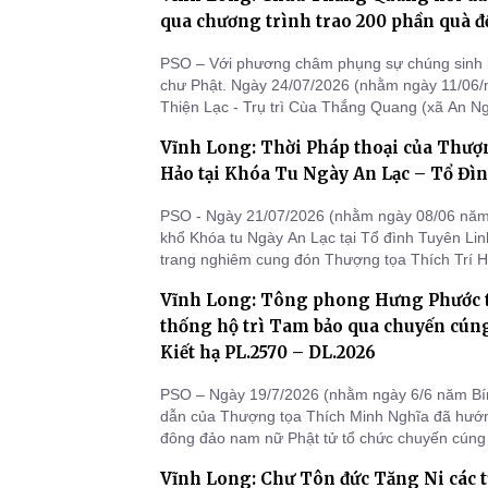
Ban hướng dẫn Phật t
qua chương trình trao 200 phần quà đ
PSO – Với phương châm phụng sự chúng sinh l
chư Phật. Ngày 24/07/2026 (nhằm ngày 11/06/
Thiện Lạc - Trụ trì Cùa Thắng Quang (xã An Ngã
Long), đã tổ chức chương trình trao tặng 200 
Vĩnh Long: Thời Pháp thoại của Thượ
khiếm thị có hoàn cảnh khó khăn trên địa bàn,
nhọc nhằn trong
Hảo tại Khóa Tu Ngày An Lạc – Tổ Đì
PSO - Ngày 21/07/2026 (nhằm ngày 08/06 năm 
khổ Khóa tu Ngày An Lạc tại Tổ đình Tuyên Lin
trang nghiêm cung đón Thượng tọa Thích Trí H
Ban Từ thiện Xã hội GHPGVN tỉnh Vĩnh Long, 
Vĩnh Long: Tông phong Hưng Phước t
Tổ đình Tuyên Linh, quang lâm ban thời pháp t
Tam bảo”.
thống hộ trì Tam bảo qua chuyến cú
Kiết hạ PL.2570 – DL.2026
PSO – Ngày 19/7/2026 (nhằm ngày 6/6 năm Bí
dẫn của Thượng tọa Thích Minh Nghĩa đã hướ
đông đảo nam nữ Phật tử tổ chức chuyến cúng 
trường hạ thuộc TP.HCM và tỉnh Vĩnh Long (khu
Vĩnh Long: Chư Tôn đức Tăng Ni các 
nối truyền thống hộ trì Tam bảo của Phật giáo 