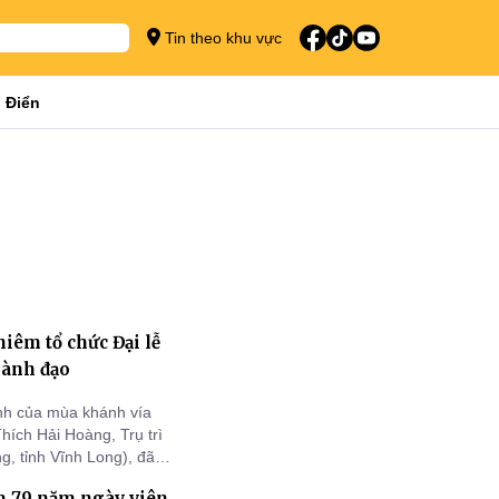
Tin theo khu vực
 Điển
iêm tổ chức Đại lễ
hành đạo
ịnh của mùa khánh vía
ích Hải Hoàng, Trụ trì
, tỉnh Vĩnh Long), đã
 Tát Quán Thế Âm thành
 79 năm ngày viên