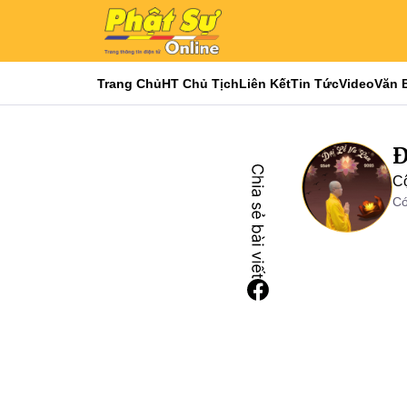
Trang Chủ
HT Chủ Tịch
Liên Kết
Tin Tức
Video
Văn 
Đ
Cộ
Có