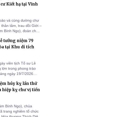
ư Kiết hạ tại Vĩnh
 bảo và cúng dường chư
 thân tâm, trau dồi Giới –
ăm Bính Ngọ), đoàn chư
ận 4 (cũ), TP.HCM đã
lễ tưởng niệm 79
ạ trên địa bàn tỉnh Vĩnh
a tại Khu di tích
y viên tịch Tổ sư Lê
lớn trong phong trào
sáng ngày 19/7/2026
 dẫn của Đại đức Thích
ệm húy kỵ lần thứ
h Vĩnh Long, Trụ trì
 hiệp kỵ chư vị tiền
ăm Bính Ngọ), chùa
ã trang nghiêm tổ chức
o Hòa thượng Thích Diệu