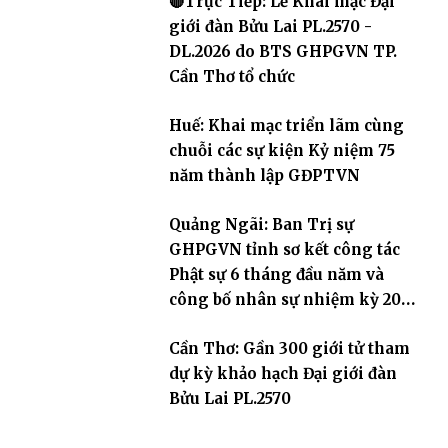
🔴Trực Tiếp: Lễ Khai mạc Đại
giới đàn Bửu Lai PL.2570 -
DL.2026 do BTS GHPGVN TP.
Cần Thơ tổ chức
Huế: Khai mạc triển lãm cùng
chuỗi các sự kiện Kỷ niệm 75
năm thành lập GĐPTVN
Quảng Ngãi: Ban Trị sự
GHPGVN tỉnh sơ kết công tác
Phật sự 6 tháng đầu năm và
công bố nhân sự nhiệm kỳ 2026
– 2031
Cần Thơ: Gần 300 giới tử tham
dự kỳ khảo hạch Đại giới đàn
Bửu Lai PL.2570