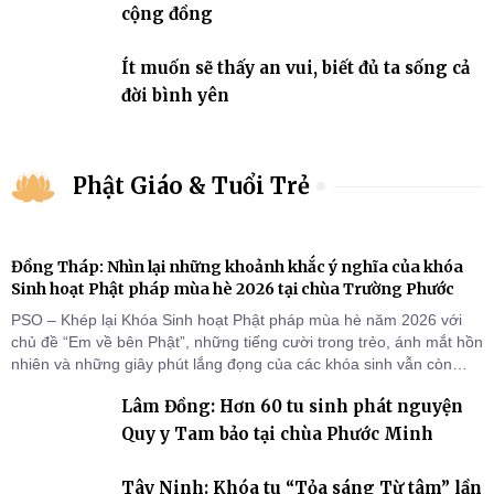
cộng đồng
Ít muốn sẽ thấy an vui, biết đủ ta sống cả
đời bình yên
Phật Giáo & Tuổi Trẻ
Đồng Tháp: Nhìn lại những khoảnh khắc ý nghĩa của khóa
Sinh hoạt Phật pháp mùa hè 2026 tại chùa Trường Phước
PSO – Khép lại Khóa Sinh hoạt Phật pháp mùa hè năm 2026 với
chủ đề “Em về bên Phật”, những tiếng cười trong trẻo, ánh mắt hồn
nhiên và những giây phút lắng đọng của các khóa sinh vẫn còn
đọng lại dưới mái chùa Trường Phước (xã Tân Hương, tỉnh Đồng
Lâm Đồng: Hơn 60 tu sinh phát nguyện
Tháp). Những tuần tu học ngắn ngủi nhưng đã trở thành hành
trang quý báu, gieo những hạt giống thiện l
Quy y Tam bảo tại chùa Phước Minh
Tây Ninh: Khóa tu “Tỏa sáng Từ tâm” lần