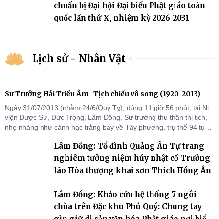
chuẩn bị Đại hội Đại biểu Phật giáo toàn
quốc lần thứ X, nhiệm kỳ 2026-2031
Lịch sử - Nhân Vật
Sư Trưởng Hải Triều Âm- Tịch chiếu vô song (1920-2013)
Ngày 31/07/2013 (nhằm 24/6/Quý Tỵ), đúng 11 giờ 56 phút, tại Ni
viện Dược Sư, Đức Trọng, Lâm Đồng, Sư trưởng thu thần thị tịch,
nhẹ nhàng như cánh hạc trắng bay về Tây phương, trụ thế 94 tuổi
đời, 60 hạ lạp.
Lâm Đồng: Tổ đình Quảng Ân Tự trang
nghiêm tưởng niệm húy nhật cố Trưởng
lão Hòa thượng khai sơn Thích Hồng Ân
Lâm Đồng: Khảo cứu hệ thống 7 ngôi
chùa trên Đặc khu Phú Quý: Chung tay
gìn giữ di sản văn hóa Phật giáo nơi biển