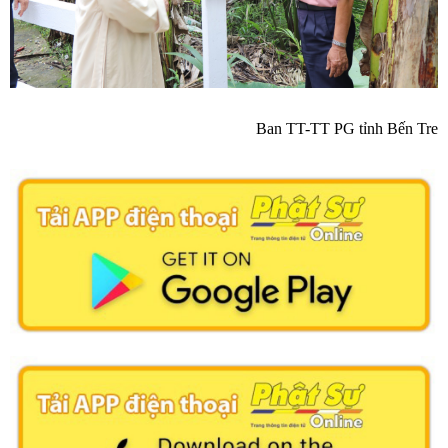
Ban TT-TT PG tỉnh Bến Tre