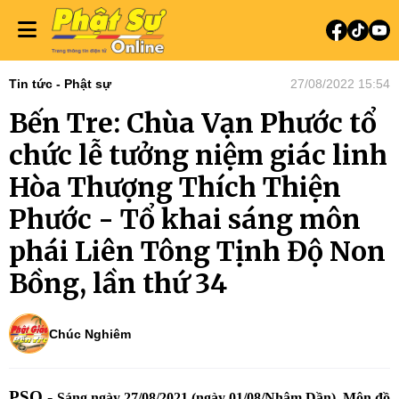
Tin tức - Phật sự
27/08/2022 15:54
Bến Tre: Chùa Vạn Phước tổ
chức lễ tưởng niệm giác linh
Hòa Thượng Thích Thiện
Phước - Tổ khai sáng môn
phái Liên Tông Tịnh Độ Non
Bồng, lần thứ 34
Chúc Nghiêm
PSO -
Sáng ngày 27/08/2021 (ngày 01/08/Nhâm Dần), Môn đồ