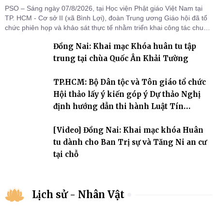
PSO – Sáng ngày 07/8/2026, tại Học viện Phật giáo Việt Nam tại
TP. HCM - Cơ sở II (xã Bình Lợi), đoàn Trung ương Giáo hội đã tổ
chức phiên họp và khảo sát thực tế nhằm triển khai công tác chuẩn
bị Đại hội Đại biểu Phật giáo toàn quốc lần thứ X, nhiệm kỳ 2026-
Đồng Nai: Khai mạc Khóa huân tu tập
2031.
trung tại chùa Quốc Ân Khải Tường
TP.HCM: Bộ Dân tộc và Tôn giáo tổ chức
Hội thảo lấy ý kiến góp ý Dự thảo Nghị
định hướng dẫn thi hành Luật Tín
ngưỡng, tôn giáo
[Video] Đồng Nai: Khai mạc khóa Huân
tu dành cho Ban Trị sự và Tăng Ni an cư
tại chỗ
Lịch sử - Nhân Vật