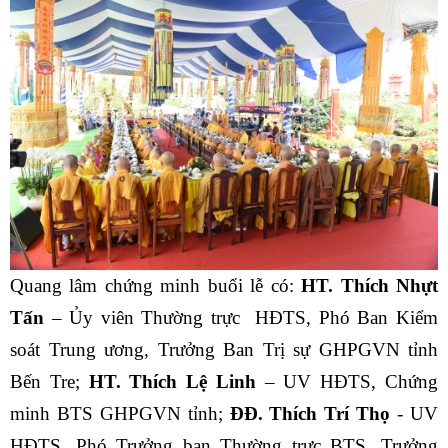
Quang lâm chứng minh buổi lễ có:
HT. Thích Nhựt
Tấn
– Ủy viên Thường trực HĐTS, Phó Ban Kiểm
soát Trung ương, Trưởng Ban Trị sự GHPGVN tỉnh
Bến Tre;
HT. Thích Lệ Linh
– UV HĐTS, Chứng
minh BTS GHPGVN tỉnh;
ĐĐ. Thích Trí Thọ
- UV
HĐTS, Phó Trưởng ban Thường trực BTS, Trưởng