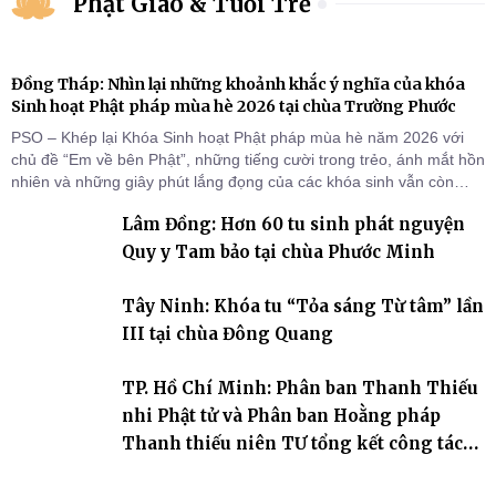
Phật Giáo & Tuổi Trẻ
Đồng Tháp: Nhìn lại những khoảnh khắc ý nghĩa của khóa
Sinh hoạt Phật pháp mùa hè 2026 tại chùa Trường Phước
PSO – Khép lại Khóa Sinh hoạt Phật pháp mùa hè năm 2026 với
chủ đề “Em về bên Phật”, những tiếng cười trong trẻo, ánh mắt hồn
nhiên và những giây phút lắng đọng của các khóa sinh vẫn còn
đọng lại dưới mái chùa Trường Phước (xã Tân Hương, tỉnh Đồng
Lâm Đồng: Hơn 60 tu sinh phát nguyện
Tháp). Những tuần tu học ngắn ngủi nhưng đã trở thành hành
trang quý báu, gieo những hạt giống thiện l
Quy y Tam bảo tại chùa Phước Minh
Tây Ninh: Khóa tu “Tỏa sáng Từ tâm” lần
III tại chùa Đông Quang
TP. Hồ Chí Minh: Phân ban Thanh Thiếu
nhi Phật tử và Phân ban Hoằng pháp
Thanh thiếu niên TƯ tổng kết công tác
Phật sự nhiệm kỳ IX (2022 – 2027)