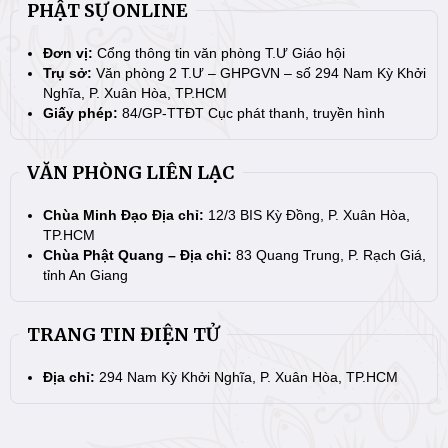
PHẬT SỰ ONLINE
Đơn vị:
Cổng thông tin văn phòng T.Ư Giáo hội
Trụ sở:
Văn phòng 2 T.Ư – GHPGVN – số 294 Nam Kỳ Khởi
Nghĩa, P. Xuân Hòa, TP.HCM
Giấy phép:
84/GP-TTĐT Cục phát thanh, truyền hình
VĂN PHÒNG LIÊN LẠC
Chùa Minh Đạo Địa chỉ:
12/3 BIS Kỳ Đồng, P. Xuân Hòa,
TP.HCM
Chùa Phật Quang – Địa chỉ:
83 Quang Trung, P. Rạch Giá,
tỉnh An Giang
TRANG TIN ĐIỆN TỬ
Địa chỉ:
294 Nam Kỳ Khởi Nghĩa, P. Xuân Hòa, TP.HCM