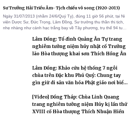
Sư Trưởng Hải Triều Âm- Tịch chiếu vô song (1920-2013)
Ngày 31/07/2013 (nhằm 24/6/Quý Tỵ), đúng 11 giờ 56 phút, tại Ni
viện Dược Sư, Đức Trọng, Lâm Đồng, Sư trưởng thu thần thị tịch,
nhẹ nhàng như cánh hạc trắng bay về Tây phương, trụ thế 94 tuổi
đời, 60 hạ lạp.
Lâm Đồng: Tổ đình Quảng Ân Tự trang
nghiêm tưởng niệm húy nhật cố Trưởng
lão Hòa thượng khai sơn Thích Hồng Ân
Lâm Đồng: Khảo cứu hệ thống 7 ngôi
chùa trên Đặc khu Phú Quý: Chung tay
gìn giữ di sản văn hóa Phật giáo nơi biển
đảo
[Video] Đồng Tháp: Chùa Linh Quang
trang nghiêm tưởng niệm Húy kị lần thứ
XVIII cố Hòa thượng Thích Nhuận Hiền