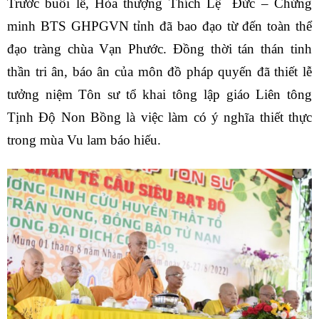
Trước buổi lễ, Hòa thượng Thích Lệ Đức – Chứng
minh BTS GHPGVN tỉnh đã bao đạo từ đến toàn thể
đạo tràng chùa Vạn Phước. Đồng thời tán thán tinh
thần tri ân, báo ân của môn đồ pháp quyến đã thiết lễ
tưởng niệm Tôn sư tổ khai tông lập giáo Liên tông
Tịnh Độ Non Bồng là việc làm có ý nghĩa thiết thực
trong mùa Vu lam báo hiếu.