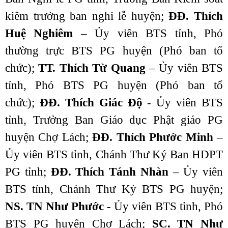
kiêm trưởng ban nghi lễ huyện;
ĐĐ. Thích
Huệ Nghiêm
– Ủy viên BTS tỉnh, Phó
thường trực BTS PG huyện (Phó ban tổ
chức);
TT. Thích Từ Quang
– Ủy viên BTS
tỉnh, Phó BTS PG huyện (Phó ban tổ
chức);
ĐĐ. Thích Giác Độ
- Ủy viên BTS
tỉnh, Trưởng Ban Giáo dục Phật giáo PG
huyện Chợ Lách;
ĐĐ. Thích Phước Minh
–
Ủy viên BTS tỉnh, Chánh Thư Ký Ban HDPT
PG tỉnh;
ĐĐ. Thích Tánh Nhàn
– Ủy viên
BTS tỉnh, Chánh Thư Ký BTS PG huyện;
NS. TN Như Phước
- Ủy viên BTS tỉnh, Phó
BTS PG huyện Chợ Lách;
SC. TN Như