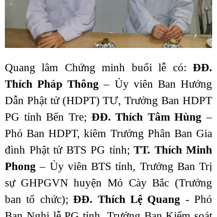
Quang lâm Chứng minh buổi lễ có:
ĐĐ.
Thích Pháp Thông
– Ủy viên Ban Hướng
Dẫn Phật tử (HDPT) TƯ, Trưởng Ban HDPT
PG tỉnh Bến Tre;
ĐĐ. Thích Tâm Hùng
–
Phó Ban HDPT, kiêm Trưởng Phân Ban Gia
đình Phật tử BTS PG tỉnh;
TT. Thích Minh
Phong
– Ủy viên BTS tỉnh, Trưởng Ban Trị
sự GHPGVN huyện Mỏ Cày Bắc (Trưởng
ban tổ chức);
ĐĐ. Thích Lệ Quang
- Phó
Ban Nghi lễ PG tỉnh, Trưởng Ban Kiểm soát