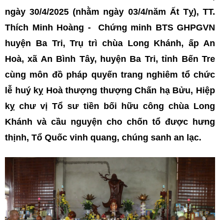
n
gày 30/4/2025 (nhằm ngày 03/4/năm Ất Tỵ), TT.
Thích Minh Hoàng - Chứng minh BTS GHPGVN
huyện Ba Tri, Trụ trì chùa Long Khánh, ấp An
Hoà, xã An Bình Tây, huyện Ba Tri, tỉnh Bến Tre
cùng môn đồ pháp quyến trang nghiêm tổ chức
lễ huý kỵ Hoà thượng thượng Chấn hạ Bửu, Hiệp
kỵ chư vị Tổ sư tiền bối hữu công chùa Long
Khánh
và cầu nguyện cho chốn tổ được hưng
thịnh, Tổ Quốc vinh quang, chúng sanh an lạc.