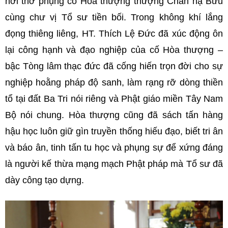
nơi thờ phụng cố Hòa thượng thượng Chấn hạ Bửu
cùng chư vị Tổ sư tiền bối. Trong không khí lắng
đọng thiêng liêng, HT. Thích Lệ Đức đã xúc động ôn
lại công hạnh và đạo nghiệp của cố Hòa thượng –
bậc Tòng lâm thạc đức đã cống hiến trọn đời cho sự
nghiệp hoằng pháp độ sanh, làm rạng rỡ dòng thiền
tổ tại đất Ba Tri nói riêng và Phật giáo miền Tây Nam
Bộ nói chung. Hòa thượng cũng đã sách tấn hàng
hậu học luôn giữ gìn truyền thống hiếu đạo, biết tri ân
và báo ân, tinh tấn tu học và phụng sự để xứng đáng
là người kế thừa mạng mạch Phật pháp mà Tổ sư đã
dày công tạo dựng.