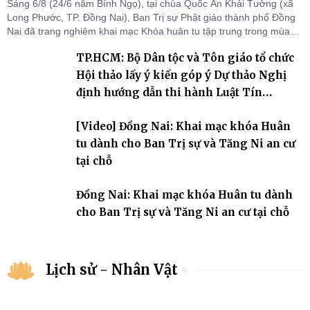
Sáng 6/8 (24/6 năm Bính Ngọ), tại chùa Quốc Ân Khải Tường (xã
Long Phước, TP. Đồng Nai), Ban Trị sự Phật giáo thành phố Đồng
Nai đã trang nghiêm khai mạc Khóa huân tu tập trung trong mùa
An cư kiết hạ Phật lịch 2570 dành cho chư Tăng hành giả an cư tại
TP.HCM: Bộ Dân tộc và Tôn giáo tổ chức
chỗ khu vực VII, VIII và trường hạ chùa Quốc Ân Khải Tường.
Hội thảo lấy ý kiến góp ý Dự thảo Nghị
định hướng dẫn thi hành Luật Tín
ngưỡng, tôn giáo
[Video] Đồng Nai: Khai mạc khóa Huân
tu dành cho Ban Trị sự và Tăng Ni an cư
tại chỗ
Đồng Nai: Khai mạc khóa Huân tu dành
cho Ban Trị sự và Tăng Ni an cư tại chỗ
Lịch sử - Nhân Vật