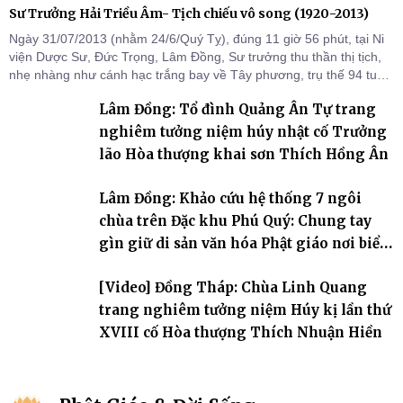
Sư Trưởng Hải Triều Âm- Tịch chiếu vô song (1920-2013)
Ngày 31/07/2013 (nhằm 24/6/Quý Tỵ), đúng 11 giờ 56 phút, tại Ni
viện Dược Sư, Đức Trọng, Lâm Đồng, Sư trưởng thu thần thị tịch,
nhẹ nhàng như cánh hạc trắng bay về Tây phương, trụ thế 94 tuổi
đời, 60 hạ lạp.
Lâm Đồng: Tổ đình Quảng Ân Tự trang
nghiêm tưởng niệm húy nhật cố Trưởng
lão Hòa thượng khai sơn Thích Hồng Ân
Lâm Đồng: Khảo cứu hệ thống 7 ngôi
chùa trên Đặc khu Phú Quý: Chung tay
gìn giữ di sản văn hóa Phật giáo nơi biển
đảo
[Video] Đồng Tháp: Chùa Linh Quang
trang nghiêm tưởng niệm Húy kị lần thứ
XVIII cố Hòa thượng Thích Nhuận Hiền