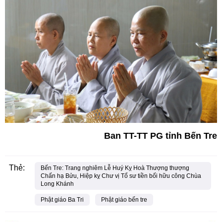
Ban TT-TT PG tỉnh Bến Tre
Thẻ:
Bến Tre: Trang nghiêm Lễ Huý Kỵ Hoà Thượng thượng
Chấn hạ Bửu, Hiệp kỵ Chư vị Tổ sư tiền bối hữu công Chùa
Long Khánh
Phật giáo Ba Tri
Phật giáo bến tre